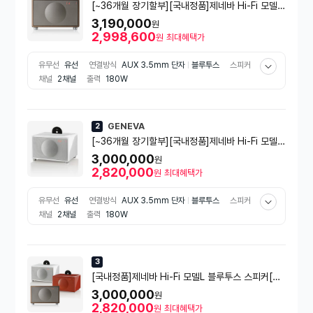
[~36개월 장기할부][국내정품]제네바 Hi-Fi 모델L
블루투스 스피커[월넛][MODEL L][스탠드 미포함]
3,190,000
원
2,998,600
원
최대혜택가
유무선
유선
연결방식
AUX 3.5mm 단자
블루투스
스피커
채널
2채널
출력
180W
GENEVA
2
[~36개월 장기할부][국내정품]제네바 Hi-Fi 모델L
블루투스 스피커[화이트][MODEL L][스탠드 미포
3,000,000
원
함]
2,820,000
원
최대혜택가
유무선
유선
연결방식
AUX 3.5mm 단자
블루투스
스피커
채널
2채널
출력
180W
3
[국내정품]제네바 Hi-Fi 모델L 블루투스 스피커[M
ODEL L]
3,000,000
원
2,820,000
원
최대혜택가