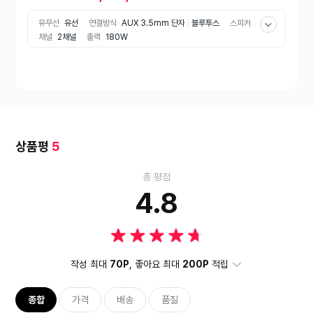
유무선
유선
연결방식
AUX 3.5mm 단자
블루투스
스피커
채널
2채널
출력
180W
상품평
5
총 평점
4.8
작성 최대
70P
, 좋아요 최대
200P
적립
종합
가격
배송
품질