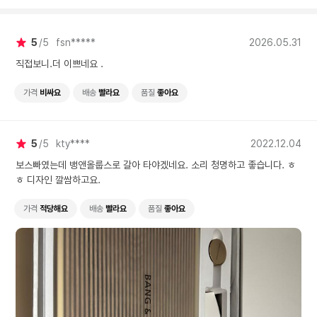
5
5
fsn*****
2026.05.31
직접보니.더 이쁘네요 .
가격
비싸요
배송
빨라요
품질
좋아요
5
5
kty****
2022.12.04
보스빠였는데 뱅앤올룹스로 갈아 타야겠네요. 소리 청명하고 좋습니다. ㅎ
ㅎ 디자인 깔쌈하고요.
가격
적당해요
배송
빨라요
품질
좋아요