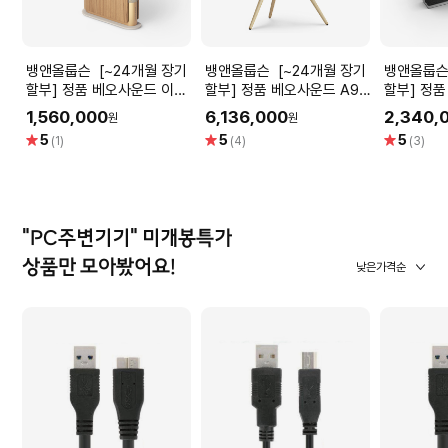
뱅앤올룹슨 [~24개월 장기
뱅앤올룹슨 [~24개월 장기
뱅앤올룹슨 [~24개월 
할부] 정품 베오사운드 이머
할부] 정품 베오사운드 A9
할부] 정
지 (Beosound Emerge)
5세대 (Beosound A9 5th
Non-GVA
1,560,000
6,136,000
2,340,
원
원
Gold 프리미엄 유선 스피커
gen.) Gold Tone 프리미
Level No
별
별
별
5
5
5
(1)
(4)
(3)
엄 블루투스 스피커 Special
프리미엄 
점
점
점
Edition
"PC주변기기" 미개봉특가
상품만 모아봤어요!
낮은가격순