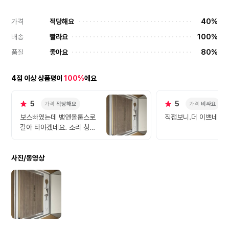
가격
적당해요
40%
배송
빨라요
100%
품질
좋아요
80%
4점 이상 상품평이
100%
에요
5
5
가격
적당해요
가격
비싸요
보스빠였는데 뱅앤올룹스로
직접보니.더 이쁘네요 .
갈아 타야겠네요. 소리 청명
하고 좋습니다. ㅎㅎ 디자인
깔쌈하고요.
사진/동영상