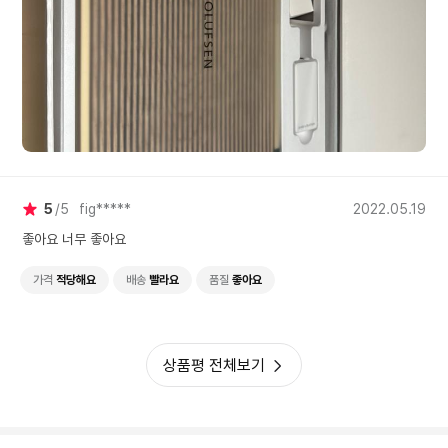
5
5
fig*****
2022.05.19
좋아요 너무 좋아요
가격
적당해요
배송
빨라요
품질
좋아요
상품평 전체보기