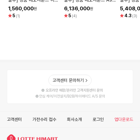
할부] 정품 베오사운드 이머
할부] 정품 베오사운드 A9
할부] 정품
지 (Beosound Emerge)
5세대 (Beosound A9 5th
세대 (Beo
1,560,000
6,136,000
5,408,
원
원
Gold 프리미엄 유선 스피커
gen.) Gold Tone 프리미
gen.) N
별
별
별
5
5
4.3
(1)
(4)
(3)
엄 블루투스 스피커 Special
루투스 스
점
점
점
Edition
고객센터 문의하기
오프라인 매장/온라인 고객지원센터 문의
안심 케어/이전설치/B2B/하이메이드 A/S 문의
고객센터
가전수리 접수
회사소개
로그인
앱다운로드