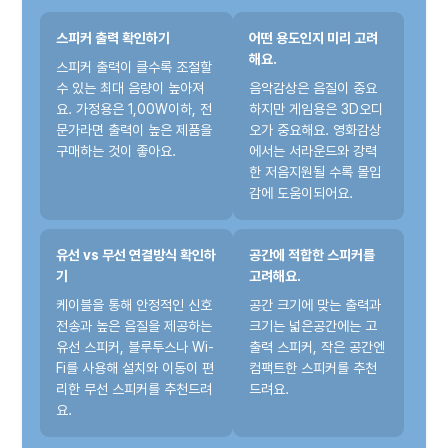
스피커 출력 확인하기
어떤 용도인지 미리 고려
해요.
스피커 출력이 클수록 조절할
수 있는 최대 음량이 높아져
음악감상은 음질이 중요
요. 가정용은 1,00W이하, 전
하지만 게임용은 3D오디
문가라면 출력이 높은 제품을
오가 중요해요. 영화감상
구매하는 것이 좋아요.
에서는 서라운드와 강력
한 저음지원될 수록 몰입
감에 도움이되어요.
유선 vs 무선 연결방식 확인하
공간에 적합한 스피커를
기
고려해요.
케이블을 통해 안정적인 신호
공간 크기에 맞는 출력과
전송과 높은 음질을 제공하는
크기는 넓은공간에는 고
유선 스피커, 블루투스나 Wi-
출력 스피커, 작은 공간엔
Fi를 사용해 설치와 이동이 편
컴팩트한 스피커를 추천
리한 무선 스피커를 추천드려
드려요.
요.