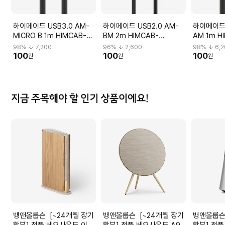
하이메이드 USB3.0 AM-
하이메이드 USB2.0 AM-
하이메이드 
MICRO B 1m HIMCAB-
BM 2m HIMCAB-
AM 1m H
KUB10B
KUB220BK
KUA310B
98
% ↓
7,200
96
% ↓
2,600
98
% ↓
6,
100
100
100
원
원
원
지금 주목해야 할 인기 상품이에요!
뱅앤올룹슨 [~24개월 장기
뱅앤올룹슨 [~24개월 장기
뱅앤올룹슨 [~24개월 