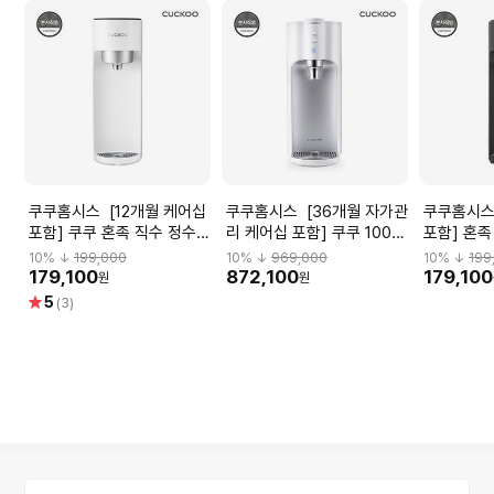
쿠쿠홈시스 [12개월 케어십
쿠쿠홈시스 [36개월 자가관
쿠쿠홈시스 [12개월 케
포함] 쿠쿠 혼족 직수 정수기
리 케어십 포함] 쿠쿠 100도
포함] 혼족
CP-U011W
끓인물 정수기 CP-
U011B
10
% ↓
199,000
10
% ↓
969,000
10
% ↓
199
TS100WS
179,100
872,100
179,100
원
원
별
5
(3)
점