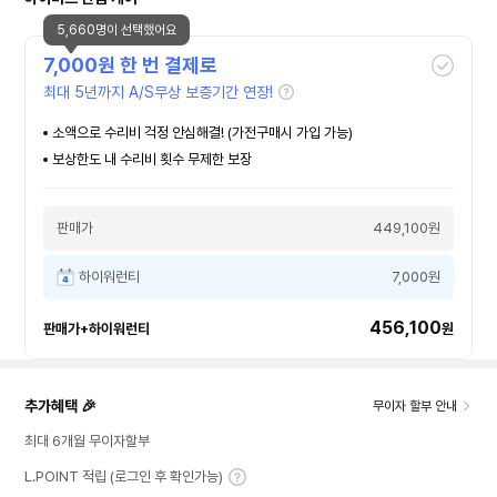
5,660명이 선택했어요
7,000
원 한 번 결제로
최대 5년까지 A/S무상 보증기간 연장!
소액으로 수리비 걱정 안심해결! (가전구매시 가입 가능)
보상한도 내 수리비 횟수 무제한 보장
판매가
449,100원
하이워런티
7,000원
456,100
판매가+하이워런티
원
추가혜택 🎉
무이자 할부 안내
최대 6개월 무이자할부
L.POINT 적립 (로그인 후 확인가능)