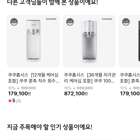
다른 고객님들이 함께 본 상품이에요!
쿠쿠홈시스 [12개월 케어십
쿠쿠홈시스 [36개월 자가관
쿠쿠홈시스 [12개월 케
포함] 쿠쿠 혼족 직수 정수기
리 케어십 포함] 쿠쿠 100도
포함] 혼족
CP-U011W
끓인물 정수기 CP-
U011B
10
% ↓
199,000
10
% ↓
969,000
10
% ↓
199
TS100WS
179,100
872,100
179,100
원
원
별
5
(3)
점
지금 주목해야 할 인기 상품이에요!