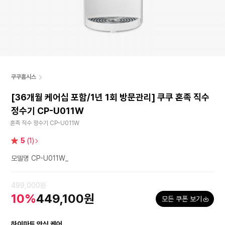
쿠쿠홈시스
[36개월 케어십 포함/1년 1회 방문관리] 쿠쿠 혼족 직수
정수기 CP-U011W
혼족 직수 정수기 CP-U011W
별
5
(1)
점
모델명 CP-U011W_
499,000원
10%
449,100원
모든 쿠폰 보기
하이마트 안심 케어