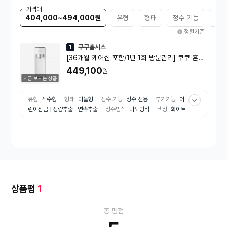
가격대
404,000~494,000원
유형
형태
정수 기능
정수
정렬기준
쿠쿠홈시스
1
[36개월 케어십 포함/1년 1회 방문관리] 쿠쿠 혼족
직수 정수기 CP-U011W
449,100
원
지금 보시는 상품
유형
직수형
형태
미들형
정수 기능
정수 전용
부가기능
어
린이잠금
정량추출
연속추출
정수방식
나노방식
색상
화이트
계열
상품평
1
총 평점