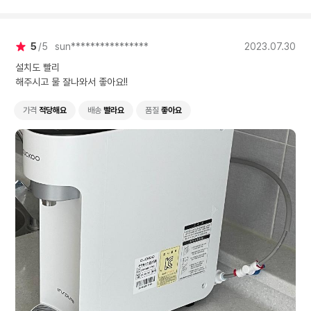
5
5
sun****************
2023.07.30
설치도 빨리
해주시고 물 잘나와서 좋아요!!
가격
적당해요
배송
빨라요
품질
좋아요