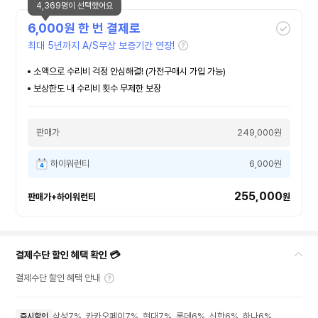
4,369명이 선택했어요
6,000
원 한 번 결제로
최대 5년까지 A/S무상 보증기간 연장!
소액으로 수리비 걱정 안심해결! (가전구매시 가입 가능)
보상한도 내 수리비 횟수 무제한 보장
판매가
249,000원
하이워런티
6,000원
255,000
판매가+하이워런티
원
결제수단 할인 혜택 확인 💳
결제수단 할인 혜택 안내
삼성7%, 카카오페이7%, 현대7%, 롯데6%, 신한6%, 하나6%,
즉시할인