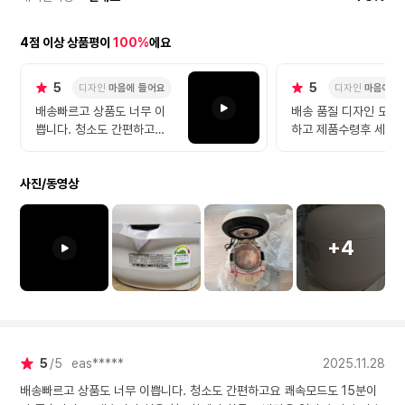
4점 이상 상품평이
100%
에요
5
5
디자인
마음에 들어요
디자인
마음에 들
배송빠르고 상품도 너무 이
배송 품질 디자인 모두
쁩니다. 청소도 간편하고요
하고 제품수령후 세척
쾌속모드도 15분이라 좋습
아직 미사용이라 밥맛은
니다. 스텐솥이라 처음 청소
확인이나 스테인레스 
사진/동영상
할때만 힘들고 밥맛은 일반
라 안심하고 사용할수 
솥이랑 비슷한것 같아요 스
텐이라 너무 이뻐서 밥이 더
맛있는 느낌? 대만족 와이프
+4
도 이쁘다고 대만족 입니다.
하이마트AS도 가입하고 마
음편히 오래 쓸게요!
5
5
eas*****
2025.11.28
배송빠르고 상품도 너무 이쁩니다. 청소도 간편하고요 쾌속모드도 15분이