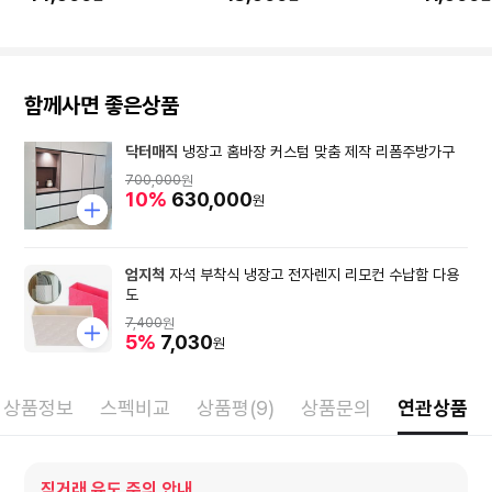
맞춰 수량을 입력해주세요.
을 입력해주세요.
량을 입력
함께사면 좋은상품
닥터매직
냉장고 홈바장 커스텀 맞춤 제작 리폼주방가구
700,000
원
10%
630,000
원
엄지척
자석 부착식 냉장고 전자렌지 리모컨 수납함 다용
도
7,400
원
5%
7,030
원
상품정보
스펙비교
상품평(9)
상품문의
연관상품
직거래 유도 주의 안내