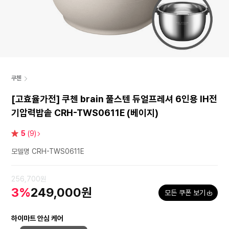
쿠첸
[고효율가전] 쿠첸 brain 풀스텐 듀얼프레셔 6인용 IH전
기압력밥솥 CRH-TWS0611E (베이지)
별
5
(9)
점
모델명 CRH-TWS0611E
256,700원
3%
249,000원
모든 쿠폰 보기
하이마트 안심 케어