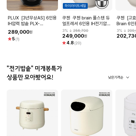
하이라이트세일
PLUX [3년무상AS] 6인용
쿠첸 쿠첸 brain 풀스텐 듀
쿠첸 [고효율가전] 쿠첸
IH압력 밥솥 PLX-
얼프레셔 6인용 IH전기압력
Brain 6
IRC0625CKBK
밥솥 CRH-TWS0610W
솥 CRH-T
3
% ↓
256,700
3
% ↓
209
289,000
원
(화이트)
249,000
202,73
원
별
5
(1)
별
4.8
점
(20)
점
"전기밥솥" 미개봉특가
상품만 모아봤어요!
낮은가격순