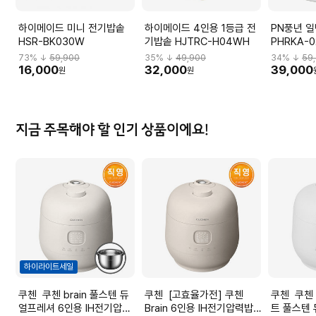
하이메이드 미니 전기밥솥
하이메이드 4인용 1등급 전
PN풍년 
HSR-BK030W
기밥솥 HJTRC-H04WH
PHRKA-0
73
% ↓
59,900
35
% ↓
49,900
34
% ↓
59
16,000
32,000
39,000
원
원
지금 주목해야 할 인기 상품이에요!
하이라이트세일
쿠첸 쿠첸 brain 풀스텐 듀
쿠첸 [고효율가전] 쿠첸
쿠첸 쿠첸 Brain 퓨어 화이
얼프레셔 6인용 IH전기압력
Brain 6인용 IH전기압력밥
트 풀스텐