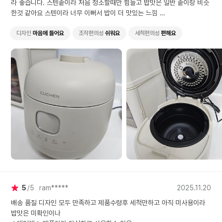
라 좋습니다. 스텐솥이라 처음 청소할때만 힘들고 밥맛은 일반 솥이랑 비슷
한것 같아요 스텐이라 너무 이뻐서 밥이 더 맛있는 느낌
대만족 와이프도 이쁘다고 대만족 입니다.
하이마트AS도 가입하고 마음편히 오래 쓸게요!
디자인
마음에 들어요
조작편의성
쉬워요
세척편의성
편해요
5
5
ram*****
2025.11.20
배송 품질 디자인 모두 만족하고 제품수령후 세척만하고 아직 미사용이라
밥맛은 미확인이나