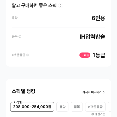
알고 구매하면 좋은 스펙
6인용
용량
IH압력밥솥
품목
1등급
e효율등급
고효율
스펙별 랭킹
자세히 비교하기
가격대
208,000~254,000원
용량
품목
e효율등급
패킹
정렬기준