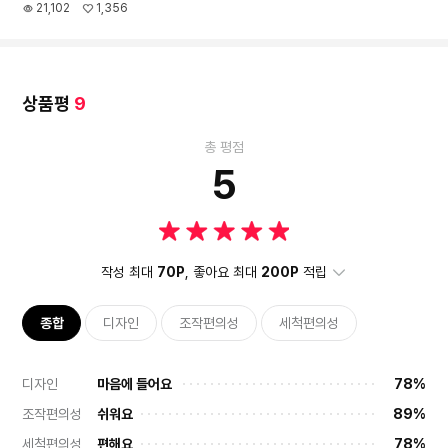
21,102
1,356
상품평
9
총 평점
5
작성 최대
70P
, 좋아요 최대
200P
적립
종합
디자인
조작편의성
세척편의성
디자인
마음에 들어요
78%
조작편의성
쉬워요
89%
세척편의성
편해요
78%