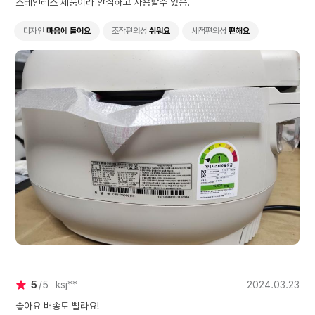
스테인레스 제품이라 안심하고 사용할수 있음.
디자인
마음에 들어요
조작편의성
쉬워요
세척편의성
편해요
5
5
ksj**
2024.03.23
좋아요 배송도 빨라요!