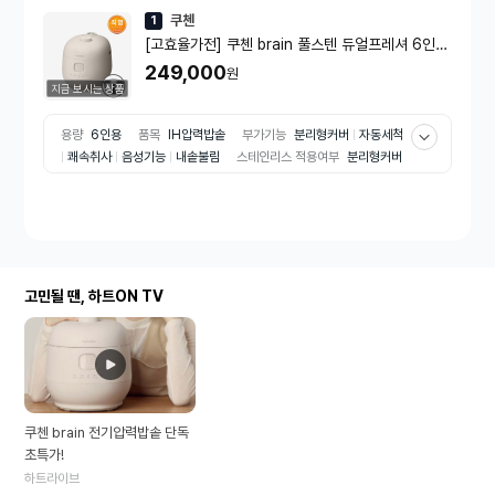
쿠첸
1
[고효율가전] 쿠첸 brain 풀스텐 듀얼프레셔 6인용
IH전기압력밥솥 CRH-TWS0611E (베이지)
249,000
원
지금 보시는 상품
용량
6인용
품목
IH압력밥솥
부가기능
분리형커버
자동세척
쾌속취사
음성기능
내솥불림
스테인리스 적용여부
분리형커버
내솥
e효율등급
1등급
취사기능
1.9기압취사
보온기능
보
온재가열
자동보온
패킹
3중패킹
코팅
풀스테인리스코팅
소비전력
1200W
요리기능
백미
만능찜
잡곡밥
고민될 땐, 하트ON TV
쿠첸 brain 전기압력밥솥 단독
초특가!
하트라이브