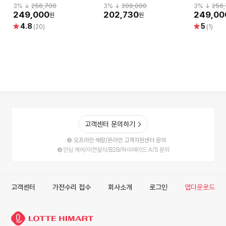
밥솥 CRH-TWS0610W
솥 CRH-TWK0671E
IH전기압력
3
% ↓
256,700
3
% ↓
209,000
3
% ↓
256
(화이트)
TWS061
249,000
202,730
249,00
원
원
별
별
4.8
5
(20)
(1)
점
점
고객센터 문의하기
오프라인 매장/온라인 고객지원센터 문의
안심 케어/이전설치/B2B/하이메이드 A/S 문의
고객센터
가전수리 접수
회사소개
로그인
앱다운로드