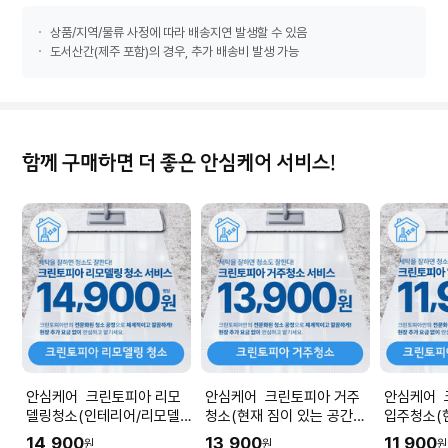
상품/지역/물류 사정에 따라 배송지연 발생할 수 있음
도서산간(제주 포함)의 경우, 추가 배송비 발생 가능
함께 구매하면 더 좋은 안심케어 서비스!
안심케어 크린토피아 리모
안심케어 크린토피아 거주
안심케어 
델링청소(인테리어/리모델
청소(현재 짐이 있는 공간청
입주청소(
링 공사 직후) I 공간 평수에
소) I 공간 평수에 맞춰 수량
청소) I 
14,900
13,900
11,900
원
원
원