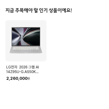
35.5cm(14.0) IPS Win11
실버)
지금 주목해야 할 인기 상품이에요!
LG전자 2026 그램 AI
14Z95U-G.AS50K
(Ryzen5
2,260,000
원
16GB(LPDDR5x) SSD
512GB+슬롯1
35.5cm(14.0) IPS Win11
실버)