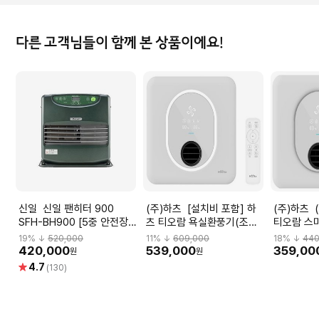
다른 고객님들이 함께 본 상품이에요!
신일 신일 팬히터 900
(주)하츠 [설치비 포함] 하
(주)하츠 (기사설치형) 하츠
SFH-BH900 [5중 안전장
츠 티오람 욕실환풍기(조명
티오람 스
치/차일드락 버튼/마이콤 조
기능 포함)
(조명기능)
19
% ↓
520,000
11
% ↓
609,000
18
% ↓
440
절방식]
420,000
539,000
359,00
원
원
별
4.7
(130)
점