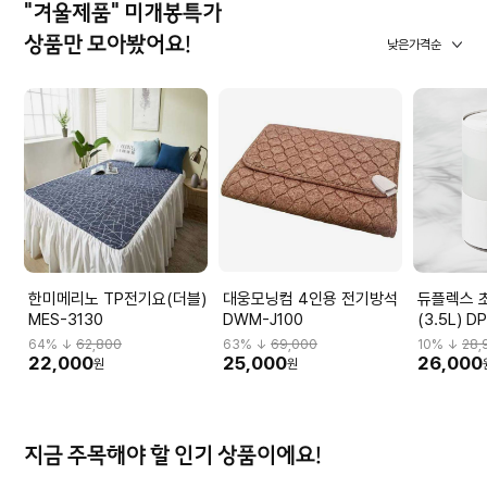
"겨울제품" 미개봉특가
상품만 모아봤어요!
낮은가격순
한미메리노 TP전기요(더블)
대웅모닝컴 4인용 전기방석
듀플렉스 
MES-3130
DWM-J100
(3.5L) D
64
% ↓
62,800
63
% ↓
69,000
10
% ↓
28,
22,000
25,000
26,000
원
원
지금 주목해야 할 인기 상품이에요!