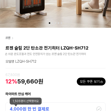
르젠
르젠 슬림 2단 탄소관 전기히터 LZQH-SH712
손 쉬운 온도조절과 전도 안전장치가 있는 르젠 슬림 2단 탄소관 전기히터
모델명 LZQH-SH712
67,800원
12%
59,660원
모든 쿠폰 보기
하이마트 안심 케어
1,505명이 선택했어요
4,000
원 한 번 결제로