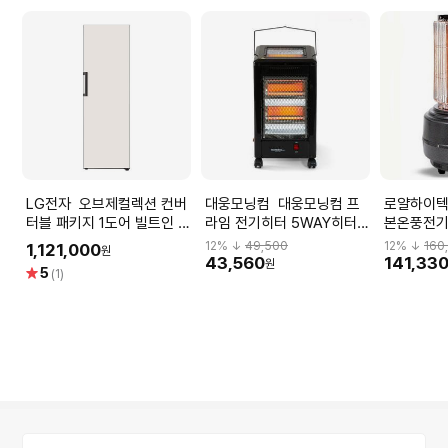
LG전자 오브제컬렉션 컨버
대웅모닝컴 대웅모닝컴 프
로얄하이텍 로얄하이텍
터블 패키지 1도어 빌트인 냉
라임 전기히터 5WAY히터
본온풍전기
장고 X323MEF.AKOR
DWH-5050
5100
12
% ↓
49,500
12
% ↓
160
1,121,000
원
[384L,베이지]
43,560
141,33
원
별
5
(1)
점