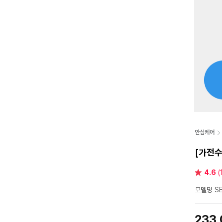
안심케어
[가전수
별
4.6
(
점
모델명 SE
233