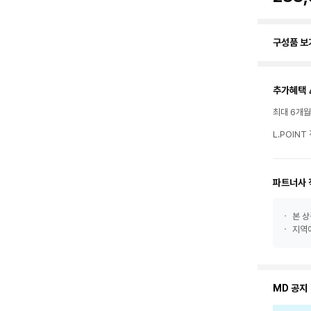
구성품 보
추가혜택 
최대 6개
L.POIN
파트너사 
본 상
지역에
MD 공지