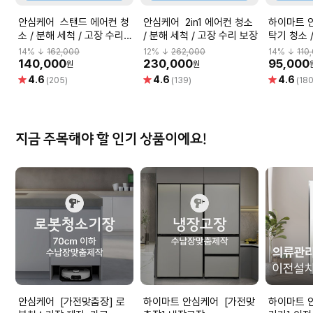
안심케어 스탠드 에어컨 청
안심케어 2in1 에어컨 청소
하이마트 안심
소 / 분해 세척 / 고장 수리
/ 분해 세척 / 고장 수리 보장
탁기 청소 
보장
수리 보장
14
% ↓
162,000
12
% ↓
262,000
14
% ↓
110
140,000
230,000
95,000
원
원
별
별
별
4.6
4.6
4.6
(205)
(139)
(180
점
점
점
지금 주목해야 할 인기 상품이에요!
안심케어 [가전맞춤장] 로
하이마트 안심케어 [가전맞
하이마트 안심