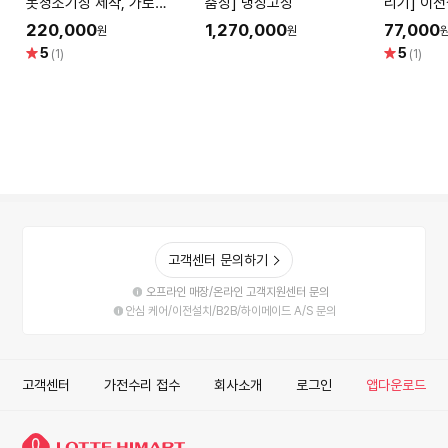
봇청소기장 제작, 가로
춤장] 냉장고장
리기] 이
700mm이하
220,000
1,270,000
77,000
원
원
별
별
5
5
(1)
(1)
점
점
고객센터 문의하기
오프라인 매장/온라인 고객지원센터 문의
안심 케어/이전설치/B2B/하이메이드 A/S 문의
고객센터
가전수리 접수
회사소개
로그인
앱다운로드