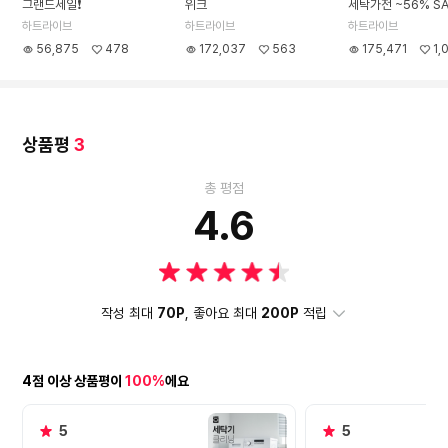
그랜드세일❗
위크
세탁가전 ~56% SA
하트라이브
하트라이브
하트라이브
56,875
478
172,037
563
175,471
1,
상품평
3
총 평점
4.6
작성 최대
70P
, 좋아요 최대
200P
적립
4점 이상 상품평이
100%
에요
5
5