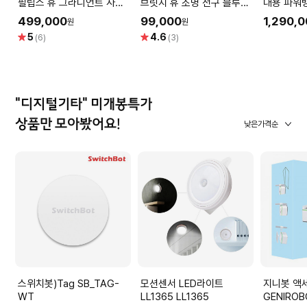
필립스 휴 그라디언트 사인
브릿지 휴 조명 전구 블루투
대용 파워
플로어[국내정품]
스 제어[국내정품]
499,000
99,000
1,290,
원
원
별
별
5
4.6
(6)
(3)
점
점
"디지털기타" 미개봉특가
상품만 모아봤어요!
낮은가격순
스위치봇)Tag SB_TAG-
모션센서 LED라이트
지니봇 액
WT
LL1365 LL1365
GENIROB