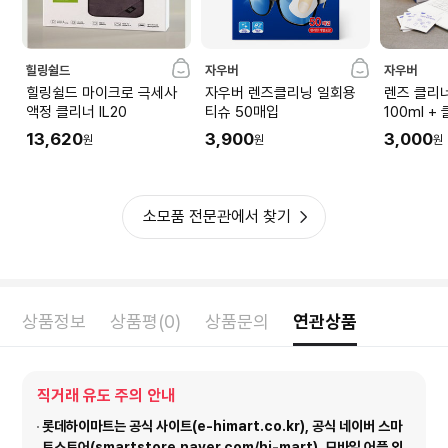
힐링쉴드
자우버
자우버
힐링쉴드 마이크로 극세사
자우버 렌즈클리닝 일회용
렌즈 클리
액정 클리너 IL20
티슈 50매입
100ml 
PMQS04
13,620
3,900
3,000
원
원
원
소모품 전문관에서 찾기
상품정보
상품평(0)
상품문의
연관상품
직거래 유도 주의 안내
롯데하이마트는 공식 사이트(e-himart.co.kr), 공식 네이버 스마
트스토어(smartstore.naver.com/hi-mart), 모바일 어플 외