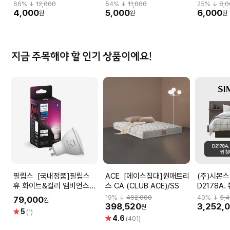
66
% ↓
12,000
54
% ↓
11,000
25
% ↓
8,
4,000
5,000
6,000
원
원
원
지금 주목해야 할 인기 상품이에요!
필립스 [국내정품]필립스
ACE [에이스침대]원매트리
(주)시몬스 [비밀특
휴 화이트&컬러 앰비언스
스 CA (CLUB ACE)/SS
D2178A
GU10 4.1W 스마트 전구
민. 퀸 침
19
% ↓
492,000
40
% ↓
5,
79,000
원
398,520
3,252,
원
별
5
(1)
별
4.6
점
(401)
점