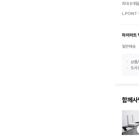
최대 6개
L.POIN
하이마트 
일반배송
상품/
도서산
함께사