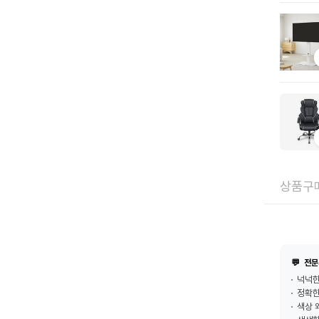
상품구매
💬
전문
넉넉한
정확한
색상 