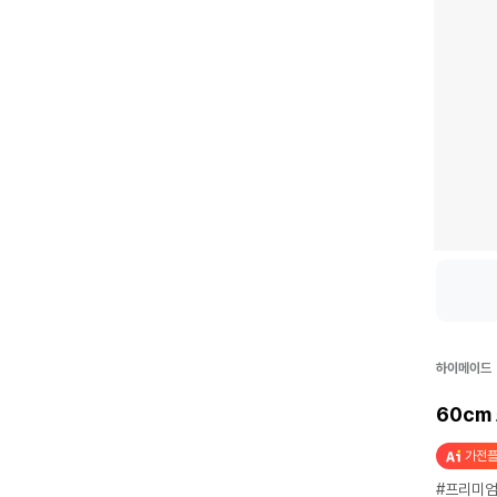
하이메이드
60cm 
가전플
#프리미