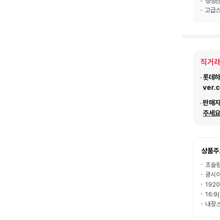
생생한
고급스
직거래
롯데하이
ver.
판매
주세요
상품주
초슬림
광시야각
192
16:9
내장스