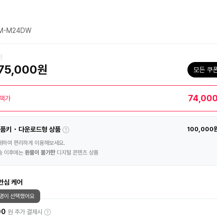
M-M24DW
원
75,000원
모든 쿠
74,00
택가
품키・다운로드형 상품
100,000
매하여 편리하게 이용해보세요.
송 이후에는
환불이 불가한
디지털 콘텐츠 상품
안심 케어
7명이 선택했어요
00
원 추가 결제시