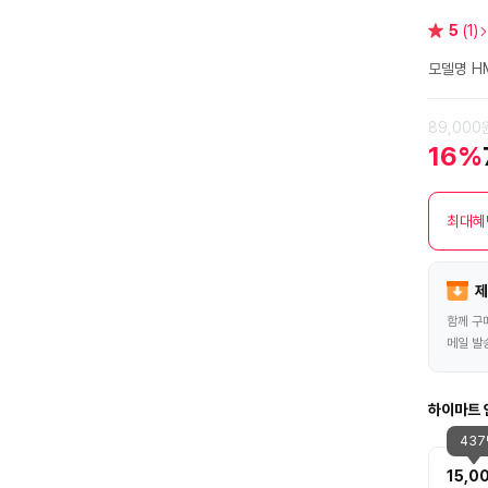
별
5
(1)
점
모델명 H
89,000
16%
최대혜
제
함께 구
메일 발
하이마트 
43
15,0