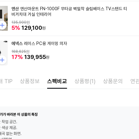
엔산
엔산마운트 FN-1000F 무타공 벽밀착 슬림베이스 TV스탠드 티
비거치대 거실 인테리어
135,900
원
5%
129,100
원
에넥스
레이스 PC용 게이밍 의자
168,625
원
17%
139,955
원
 TIP
상품정보
스펙비교
상품평(1)
상품문의
연
가가 바라본 이 상품의 특징
 작업 공간.
 색상 제공.
왜곡 없는 화면.