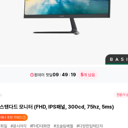
09
49
17
5
원데이 핫딜
개 남음
전문가 
스탠다드 모니터 (FHD, IPS패널, 300cd, 75hz, 5ms)
래너 추천 키워드
엄화질
#광시야각
#FHD대화면
#초슬림베젤
#다양한입력단자