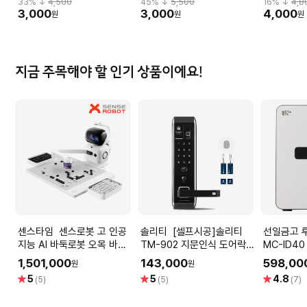
33
% ↓
4,500
45
% ↓
5,500
16
% ↓
4,8
3,000
3,000
4,000
원
원
원
지금 주목해야 할 인기 상품이에요!
센스타임 센스로봇 고 인공
솔리티 [셀프시공]솔리티
선일금고 루셀 사
지능 AI 바둑로봇 오목 바둑
TM-902 지문인식 도어락
MC-ID4
알 바둑판세트
번호키
지문인식
1,501,000
143,000
598,00
원
원
별
별
별
5
5
4.8
(5)
(5)
(7)
점
점
점