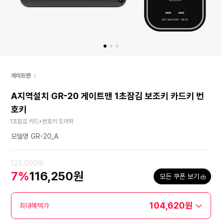
게이트맨
A지역설치 GR-20 게이트맨 1초잠김 보조키 카드키 번
호키
1초잠김 카드+번호키 도어락
모델명 GR-20_A
125,000원
7%
116,250원
모든 쿠폰 보기
104,620원
최대혜택가