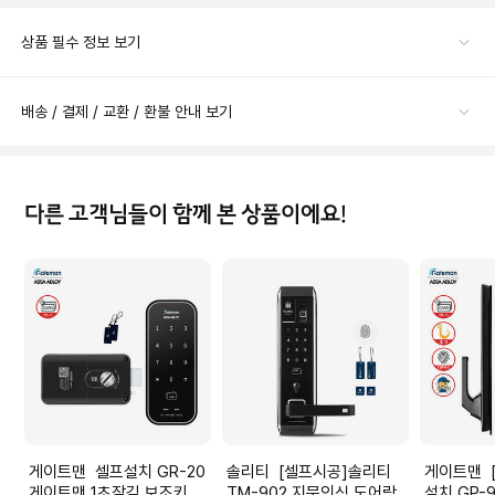
상품 필수 정보 보기
배송 / 결제 / 교환 / 환불 안내 보기
다른 고객님들이 함께 본 상품이에요!
게이트맨 셀프설치 GR-20
솔리티 [셀프시공]솔리티
게이트맨 [비밀특가] A지역
게이트맨 1초잠김 보조키 카
TM-902 지문인식 도어락
설치 GP-