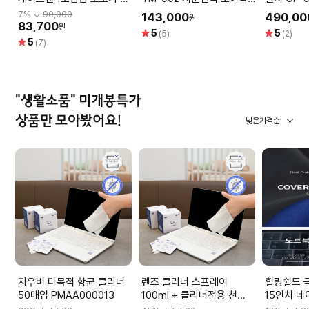
드키 디지털도어락
번호키
열림 지문
7
% ↓
90,000
143,000
490,00
원
도어락
83,700
원
별
별
5
5
(5)
(2)
별
5
점
점
(7)
점
"생활소품" 미개봉특가
상품만 모아봤어요!
낮은가격순
자우버 다목적 항균 클리너
렌즈 클리너 스프레이
힐링쉴드 
50매입 PMAA000013
100ml + 클리너전용 천
15인치 네
PMQS040037