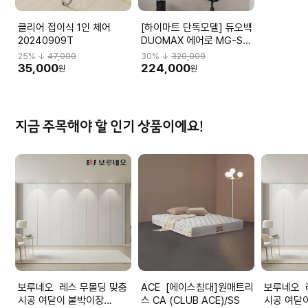
클리어 접이식 1인 체어
[하이마트 단독모델] 듀오백
20240909T
DUOMAX 에어로 MG-S-
L2 DBBMGHL3NMBN-
25
% ↓
47,000
30
% ↓
320,000
M59BK
35,000
224,000
원
원
지금 주목해야 할 인기 상품이에요!
보루네오 레스 무몰딩 맞춤
ACE [에이스침대]원매트리
보루네오 레스 무몰딩 맞춤
시공 여닫이 붙박이장
스 CA (CLUB ACE)/SS
시공 여닫