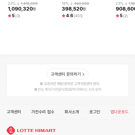
360cm
300cm
23
% ↓
1,416,000
19
% ↓
492,000
23
% ↓
1,1
1,090,320
398,520
908,60
원
원
별
별
별
5
4.6
5
(3)
(401)
(2)
점
점
점
고객센터 문의하기
오프라인 매장/온라인 고객지원센터 문의
안심 케어/이전설치/B2B/하이메이드 A/S 문의
고객센터
가전수리 접수
회사소개
로그인
앱다운로드