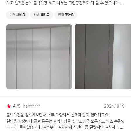
다고 생각했는데 붙박이장 하고 나서는 그런공간까지 다 쓸 수 있으니까 좋
고 겉으로 보이는것도 넘 깔끔해서 좋아요~
정말 보루네오 붙박이장으로 잘한거 같아요~~
가격
싸네요
배송
빨라요
품질
좋아요
4
5
hsh*****
2024.10.19
붙박이장을 검색해보면서 너무 다양해서 선택이 쉽지 않더라구요.
일단은 가성비가 좋고 튼튼한 붙박이장을 찾아보던중 보루네오 레스 무몰딩
이 눈에 들어왔습니다. 실측부터 설치까지 시간이 좀 걸렸지만 설치하고 나