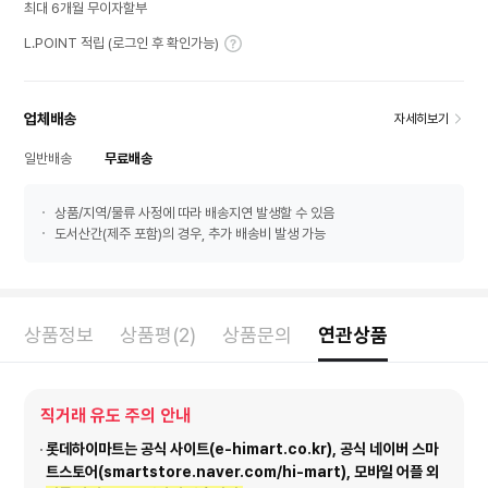
최대 6개월 무이자할부
L.POINT 적립 (로그인 후 확인가능)
업체배송
자세히보기
일반배송
무료배송
상품/지역/물류 사정에 따라 배송지연 발생할 수 있음
도서산간(제주 포함)의 경우, 추가 배송비 발생 가능
상품정보
상품평(2)
상품문의
연관상품
직거래 유도 주의 안내
롯데하이마트는 공식 사이트(e-himart.co.kr), 공식 네이버 스마
트스토어(smartstore.naver.com/hi-mart), 모바일 어플 외