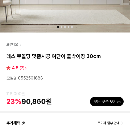
보루네오
레스 무몰딩 맞춤시공 여닫이 붙박이장 30cm
별
4.5
(2)
점
모델명 0552501888
118,000원
23%
90,860원
모든 쿠폰 보기
추가혜택 🎉
무이자 할부 안내