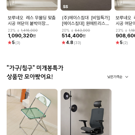
보루네오 레스 무몰딩 맞춤
(주)에이스침대 [비밀특가]
보루네오 레스 무몰딩 맞춤
시공 여닫이 붙박이장
[에이스침대] 원매트리스
시공 여닫
360cm
CA2(CLUB ACE2)/SS(슈
300cm
23
% ↓
1,416,000
20
% ↓
643,000
23
% ↓
1,1
퍼싱글사이즈)
1,090,320
514,400
908,60
원
원
별
별
별
5
4.8
5
(3)
(33)
(2)
점
점
점
"가구/침구" 미개봉특가
상품만 모아봤어요!
낮은가격순