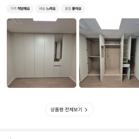
니 만족스럽네요. 보루네오 콜센타는 친절하시고 전화가 잘되는데 구매사이
트인 하이마트는 다시는 구매하고 싶지 않네요. 콜센타는 도대체 통화가 안
가격
적당해요
배송
느려요
품질
좋아요
되고 상담원 목소리도 듣지 못했습니다. 그래서 별 한개 뺍니다
상품평 전체보기