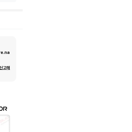
e.na
 신고해