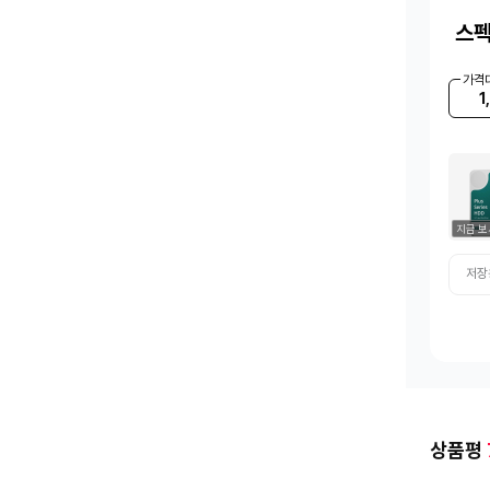
스펙
가격
1
지금 보
저장
상품평