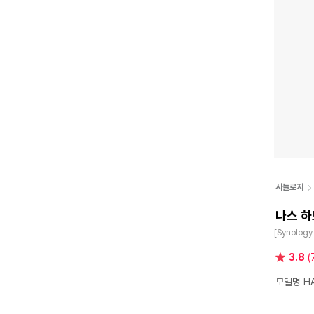
시놀로지
나스 하
[Synology
별
3.8
(
점
모델명 HA