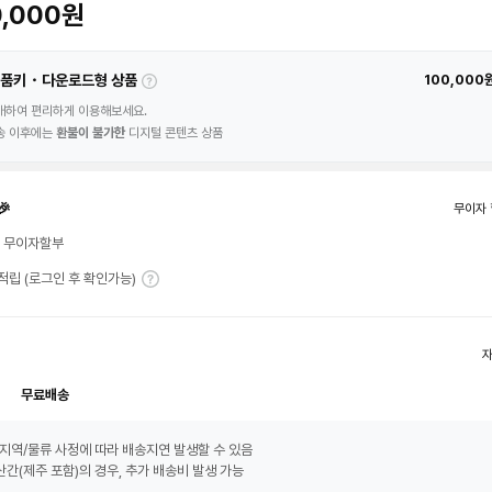
0,000원
품키・다운로드형 상품
100,000
매하여 편리하게 이용해보세요.
송 이후에는
환불이 불가한
디지털 콘텐츠 상품
🎉
무이자 
월 무이자할부
T 적립 (로그인 후 확인가능)
무료배송
지역/물류 사정에 따라 배송지연 발생할 수 있음
간(제주 포함)의 경우, 추가 배송비 발생 가능