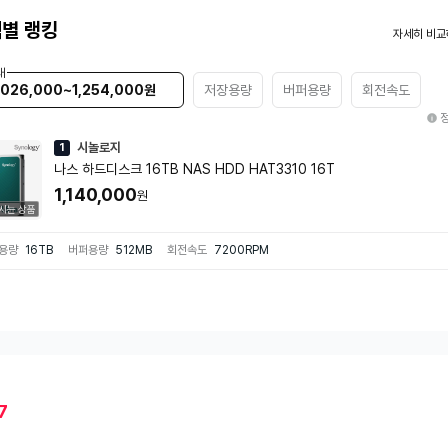
별 랭킹
자세히 비교
대
,026,000~1,254,000원
저장용량
버퍼용량
회전속도
시놀로지
1
나스 하드디스크 16TB NAS HDD HAT3310 16T
1,140,000
원
시는 상품
용량
16TB
버퍼용량
512MB
회전속도
7200RPM
7