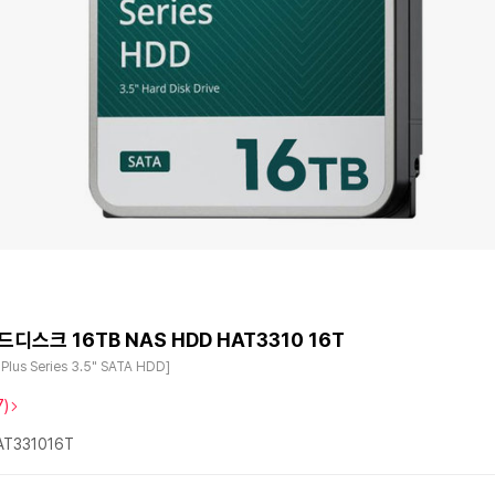
드디스크 16TB NAS HDD HAT3310 16T
 Plus Series 3.5" SATA HDD]
7)
T331016T