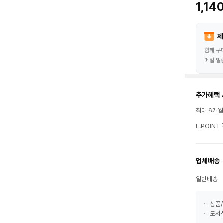
1,14
제
함께 구
메일 발
추가혜택 
최대 6개
L.POIN
업체배송
일반배송
상품/
도서산