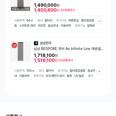
기 AS204NS3A.AKOR
1,490,000
원
지금 보시는 상품
1,400,600
원
최대혜택가
사용면적
66㎡
방식
필터식
부가기능
버튼잠금
필터점검알
림
스마트폰 제어
리모컨
음성안내
이동바퀴
청정기능
알레르
기 방지
초미세먼지 제거
탈취
UV살균
펫모드
e효율등급
2
등급
색상
베이지계열
인증
CA인증
삼성전자
2
삼성 BESPOKE 큐브 Air Infinite Line 에센셜베
이지 100㎡ AX100DB990EDD
1,718,100
원
1,518,100
원
최대혜택가
사용면적
100㎡
방식
필터식
부가기능
필터점검알림
음성안
내
이동바퀴
청정기능
초미세먼지 제거
탈취
UV살균
필터
종류
프리필터
탈취필터
집진필터
e효율등급
2등급
색상
베
이지계열
인증
CA인증