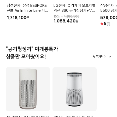
삼성전자 삼성 BESPOKE
LG전자 퓨리케어 오브제컬
삼성전자 삼성 블루스카이
큐브 Air Infinite Line 에센
렉션 360 공기청정기+무빙
5500 공
셜베이지 100㎡
휠 포함 AS206NSHAM
토리 그레
15
% ↓
1,280,500
1,718,100
579,00
원
AX100DB990EDD
AP70F06
1,088,420
원
별
5
(1)
점
"공기청정기" 미개봉특가
상품만 모아봤어요!
낮은가격순