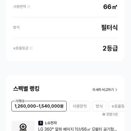
66㎡
사용면적
필터식
방식
2등급
e효율등급
스펙별 랭킹
자세히 비교하기
가격대
1,260,000~1,540,000원
사용면적
방식
e효율등급
정렬기준
LG전자
1
LG 360° 알파 베이지 1단/66㎡ G필터 공기청정