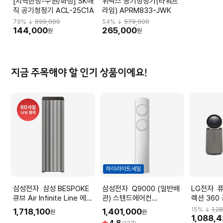
[지역한정-수원/화성] SK매
위닉스 공기청정기(타워프
직 공기청정기 ACL-25C1A
라임) APRM833-JWK
79
% ↓
699,000
54
% ↓
579,000
144,000
265,000
원
원
지금 주목해야 할 인기 상품이에요!
하이라이트세일
삼성전자 삼성 BESPOKE
삼성전자 Q9000 (일반배
LG전자 퓨리케어 오브제컬
큐브 Air Infinite Line 에센
관) 스탠드에어컨
렉션 36
셜베이지 100㎡
AF60F17D11BS (냉방
휠 포함 A
15
% ↓
1,2
1,718,100
1,401,000
원
원
AX100DB990EDD
56.9㎡) 실외기포함 [전국
1,088,
별