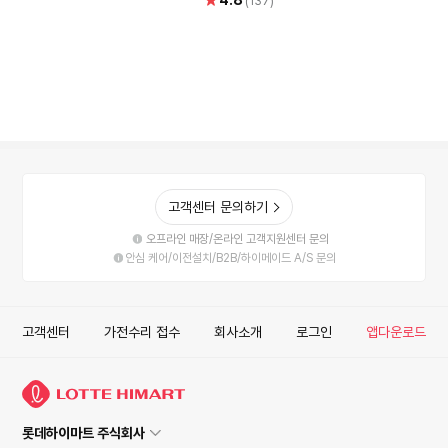
4.8
(137)
기본설치비 포함]
점
고객센터 문의하기
오프라인 매장/온라인 고객지원센터 문의
안심 케어/이전설치/B2B/하이메이드 A/S 문의
고객센터
가전수리 접수
회사소개
로그인
앱다운로드
롯데하이마트 주식회사