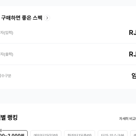
 구매하면 좋은 스펙
R
자(입력)
R
자(출력)
암수구분
별 랭킹
자세히 비교
대
00~2,000원
메인단자(입력)
확장단자(출력)
단자 암수구분