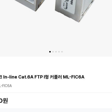
In-line Cat.6A FTP I형 커플러 ML-FIC6A
-FIC6A
00원