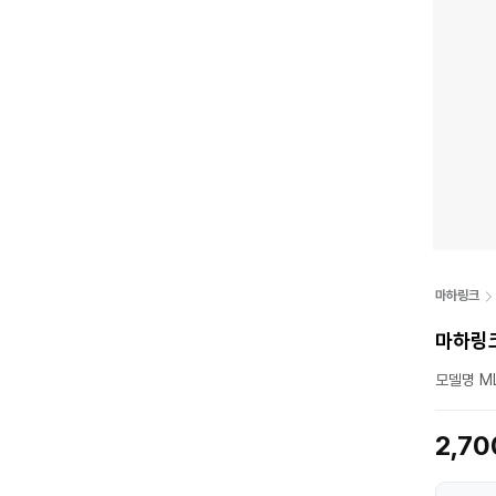
마하링크
마하링크 
모델명 ML
2,7