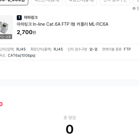
마하링크
1
마하링크 In-line Cat.6A FTP I형 커플러 ML-FIC6A
2,700
원
시는 상품
단자(입력)
RJ45
확장단자(출력)
RJ45
단자 암수구분
암-암
랜케이블 종류
FTP
속도
CAT6a(10Gbps)
0
총 평점
0