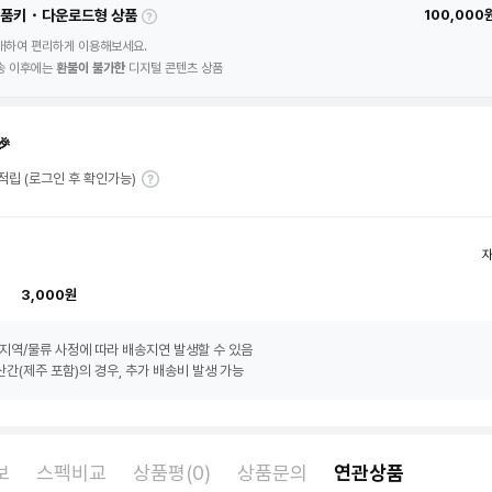
품키・다운로드형 상품
100,000
매하여 편리하게 이용해보세요.
송 이후에는
환불이 불가한
디지털 콘텐츠 상품
🎉
T 적립 (로그인 후 확인가능)
3,000원
지역/물류 사정에 따라 배송지연 발생할 수 있음
간(제주 포함)의 경우, 추가 배송비 발생 가능
보
스펙비교
상품평(0)
상품문의
연관상품