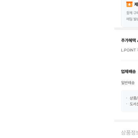
제
함께 구
메일 발
추가혜택 
L.POIN
업체배송
일반배송
상품/
도서산
상품정