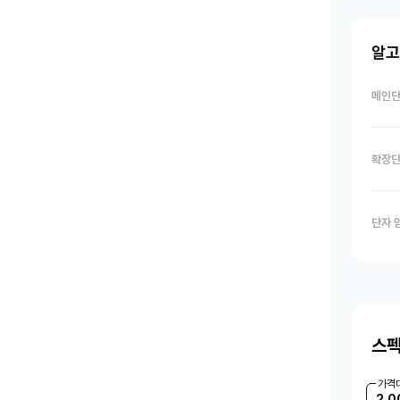
알고
메인단
확장단
단자 
스펙
가격
2,0