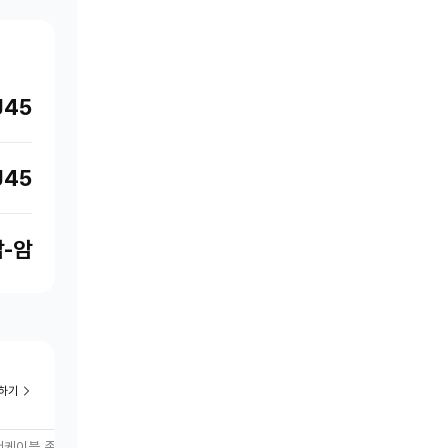
J45
J45
암-암
하기
랜케이블 종류