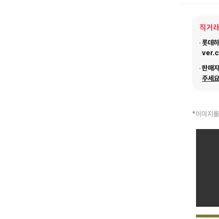
직거래
롯데하이
ver.
판매
주세요
*이미지를