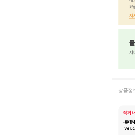
상품정
직거래
롯데하이
ver.