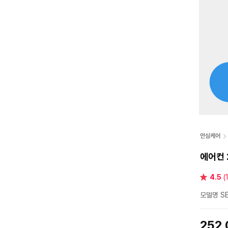
안심케어
에어컨 
별
4.5
(
점
모델명 SE
252