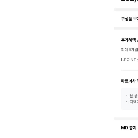
구성품 보
추가혜택 
최대 6개
L.POIN
파트너사 
본 상
지역에
MD 공지