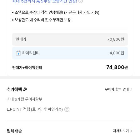
최대 5년까지 A/S무상 보증기간 연장!
소액으로 수리비 걱정 안심해결! (가전구매시 가입 가능)
보상한도 내 수리비 횟수 무제한 보장
판매가
70,800원
하이워런티
4,000원
74,800
판매가+하이워런티
원
추가혜택 🎉
무이자 할부 안내
최대 6개월 무이자할부
L.POINT 적립 (로그인 후 확인가능)
업체배송
자세히보기