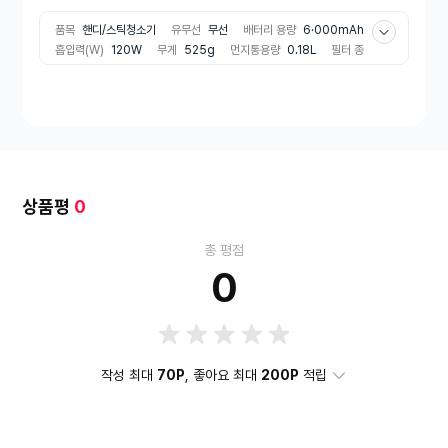
품목
핸디/스틱청소기
유무선
무선
배터리 용량
6·000mAh
흡입력(W)
120W
무게
525g
먼지통용량
0.18L
필터 종
류
2중필터
액세서리
솔
틈새
상품평
0
총 평점
0
작성 최대
70P
, 좋아요 최대
200P
적립