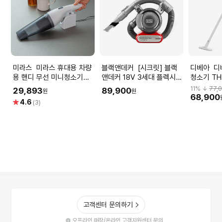
미라스 미라스 휴대용 차량
블랙앤데커 [시크릿] 블랙
디베아 디베아 차이슨 무선
용 핸디 무선 미니청소기
앤데커 18V 3세대 플렉시블
청소기 TH
FX-178VC
무선청소기 PD1810LR
11
% ↓
77,
29,893
89,900
원
원
68,900
별
4.6
(3)
점
고객센터 문의하기
오프라인 매장/온라인 고객지원센터 문의