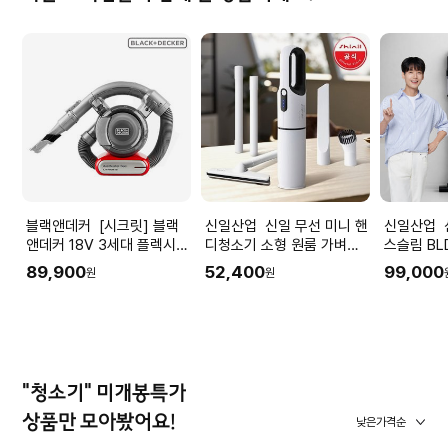
블랙앤데커 [시크릿] 블랙
신일산업 신일 무선 미니 핸
신일산업 신일 프리미엄 맥
앤데커 18V 3세대 플렉시블
디청소기 소형 원룸 가벼운
스슬림 B
무선청소기 PD1810LR
청소기 차량용 머리카락
색상택일
89,900
52,400
99,000
원
원
SVC-P6000HP
"청소기" 미개봉특가
상품만 모아봤어요!
낮은가격순