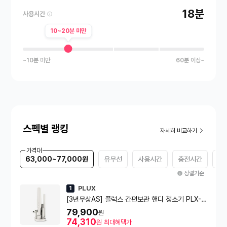
18분
사용시간
10~20분 미만
~10분 미만
60분 이상~
스펙별 랭킹
자세히 비교하기
가격대
63,000~77,000원
유무선
사용시간
충전시간
무
정렬기준
PLUX
1
[3년무상AS] 플럭스 간편보관 핸디 청소기 PLX-V
CH16BG
79,900
원
74,310
원
최대혜택가