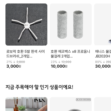
로보락 호환 5발 흰색 사이
호환 에코백스 x8 프로옴니
애니스 물
드브러쉬_2개입
물걸레 2개입
JB2020H
WONDERFULA07
WONDERFULA17
21
% ↓
3,800
23
% ↓
13,000
89
% ↓
28
3,000
10,000
30,000
원
원
지금 주목해야 할 인기 상품이에요!