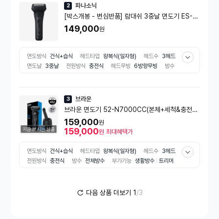
파나소닉
2
[박스개봉 - 변심반품] 람대쉬 3중날 면도기 ES-BL
T2B 블랙
149,000
원
면도방식
건식+습식
헤드타입
왕복식(일자형)
헤드수
3헤드
면도날
3중날
전원방식
충전식
헤드무빙
6방향무빙
방수
전체방수
부가기능
생활방수
트리머
고속충전
잠금기능
면
도기 사용시간
45분
방수 등급
IPX7
충전시간
60분
브라운
3
브라운 면도기 52-N7000CC(본체+세척&충전스
테이션+세정액1)
159,000
원
지금 보시는 상품
159,000
원
최대혜택가
면도방식
건식+습식
헤드타입
왕복식(일자형)
헤드수
3헤드
전원방식
충전식
방수
전체방수
부가기능
생활방수
트리머
터보모드
잠금기능
면도기 사용시간
50분
방수 등급
IPX7
충전시간
60분
다음 상품 더보기
1
/3