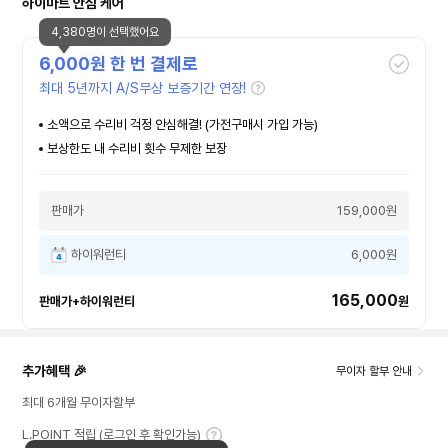
하이마트 안심 케어
4,380명이 선택했어요
6,000
원 한 번 결제로
최대 5년까지 A/S무상 보증기간 연장!
소액으로 수리비 걱정 안심해결! (가전구매시 가입 가능)
보상한도 내 수리비 횟수 무제한 보장
판매가
159,000원
하이워런티
6,000원
165,000
판매가+하이워런티
원
추가혜택 🎉
무이자 할부 안내
최대 6개월 무이자할부
L.POINT 적립 (로그인 후 확인가능)