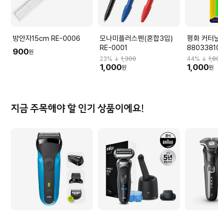
방안자15cm RE-0006
모나미플러스펜(혼합3입)
평화 커터날
RE-0001
8803381
900
원
23
% ↓
1,300
44
% ↓
1,8
1,000
1,000
원
원
지금 주목해야 할 인기 상품이에요!