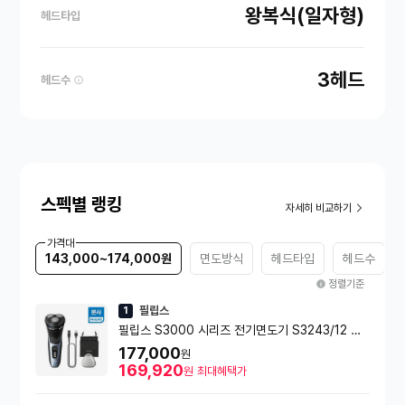
왕복식(일자형)
헤드타입
3헤드
헤드수
스펙별 랭킹
자세히 비교하기
가격대
143,000~174,000원
면도방식
헤드타입
헤드수
정렬기준
필립스
1
필립스 S3000 시리즈 전기면도기 S3243/12 스
톰 블루(본체+보호캡+여행용 케이스)
177,000
원
169,920
원
최대혜택가