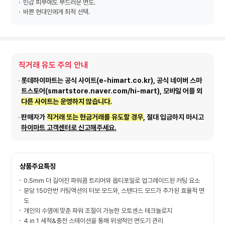
민감 피부에도 부드러운 면도.
바쁜 현대인에게 최적 선택.
직거래 유도 주의 안내
롯데하이마트는 공식 사이트(e-himart.co.kr), 공식 네이버 스마
트스토어(smartstore.naver.com/hi-mart), 모바일 어플 외
다른 사이트는 운영하지 않습니다.
판매자가
직거래 또는 현금거래를 유도할 경우
, 절대 입금하지 마시고
하이마트 고객센터로 신고해주세요.
상품주요특징
0.5mm 더 길어진 파워콤 트리머와 옵티포일로 업그레이드된 커팅 요소
분당 150만번 커팅액션의 터보 모드와, 스탠다드 모드가 추가된 효율적 면
도
개인의 수염에 맞춘 파워 조절이 가능한 오토센스 테크놀로지
4 in 1 세척&충전 스테이션을 통해 위생적인 면도기 관리