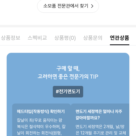
소모품 전문관에서 찾기
상품정보
스펙비교
상품평(0)
상품문의
연관상품
구매 할 때,
고려하면 좋은 전문가의 TIP
전기면도기
헤드타입(작동방식) 확인하기
면도기 세정액은 얼마나 자주
갈아야할까요?
칼날이 좌/우로 움직이는 왕
복식은 절삭력이 우수하며, 칼
면도기 세정액은 2개월, 날/망
날이 회전하는 회전식(원형,
은 12개월 주기로 관리 및 교체