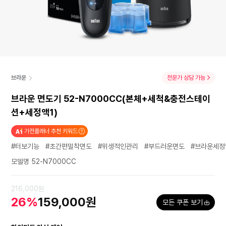
브라운
전문가 상담 가능
브라운 면도기 52-N7000CC(본체+세척&충전스테이
션+세정액1)
가전플래너 추천 키워드
#터보기능
#초간편밀착면도
#위생적인관리
#부드러운면도
#브라운세정
모델명 52-N7000CC
216,000원
26%
159,000원
모든 쿠폰 보기