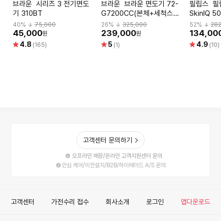
브라운 시리즈 3 전기면도
브라운 브라운 면도기 72-
필립스 필립스 Philips
기 310BT
G7200CC(본체+세척스테
SkinIQ 
이션+세정액1+트리머)
면도기 S5
40
% ↓
75,000
26
% ↓
325,000
52
% ↓
28
(본체+클
45,000
239,000
134,00
원
원
트리지1)
별
별
별
4.8
5
4.9
(165)
(1)
(10)
점
점
점
고객센터 문의하기
오프라인 매장/온라인 고객지원센터 문의
안심 케어/이전설치/B2B/하이메이드 A/S 문의
고객센터
가전수리 접수
회사소개
로그인
앱다운로드