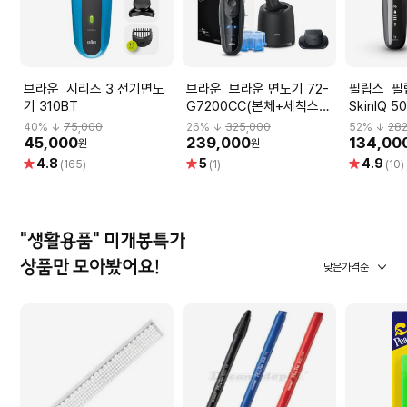
브라운 시리즈 3 전기면도
브라운 브라운 면도기 72-
필립스 필립스 Philips
기 310BT
G7200CC(본체+세척스테
SkinIQ 
이션+세정액1+트리머)
면도기 S5
40
% ↓
75,000
26
% ↓
325,000
52
% ↓
28
(본체+클
45,000
239,000
134,00
원
원
트리지1)
별
별
별
4.8
5
4.9
(165)
(1)
(10)
점
점
점
"생활용품" 미개봉특가
상품만 모아봤어요!
낮은가격순