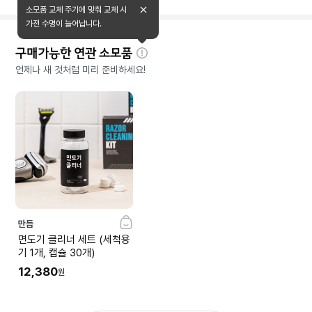
소모품 교체 주기에 맞춰 교체 시
가전 수명이 늘어납니다.
구매가능한 연관 소모품
자
언제나 새 것처럼 미리 준비하세요!
세
히
보
기
만듬
면도기 클리너 세트 (세척용
기 1개, 캡슐 30개)
12,380
원