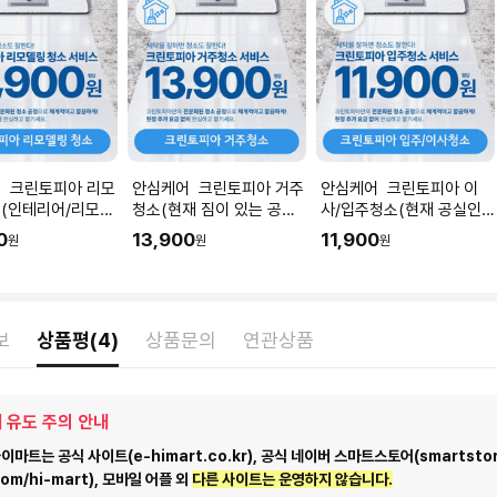
 크린토피아 리모
안심케어 크린토피아 거주
안심케어 크린토피아 이
(인테리어/리모델
청소(현재 짐이 있는 공간
사/입주청소(현재 공실인
직후) I 공간 평수
청소) I 공간 평수에 맞춰
공간청소) I 공간 평수에 맞
0
13,900
11,900
원
원
원
 수량을 입력해주세
수량을 입력해주세요.
춰 수량을 입력해주세요.
보
상품평(4)
상품문의
연관상품
 유도 주의 안내
마트는 공식 사이트(e-himart.co.kr), 공식 네이버 스마트스토어(smartstor
com/hi-mart), 모바일 어플 외
다른 사이트는 운영하지 않습니다.