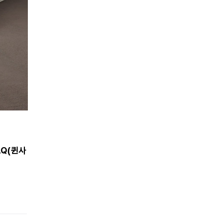
LQ(퀸사