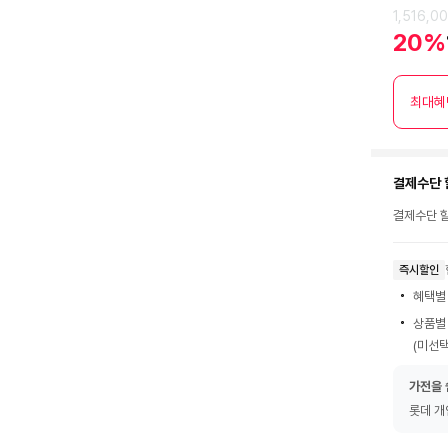
1,516,0
20%
최대혜
결제수단 
결제수단 할
즉시할인
혜택별
상품별
(미선택
가전을 
롯데 개