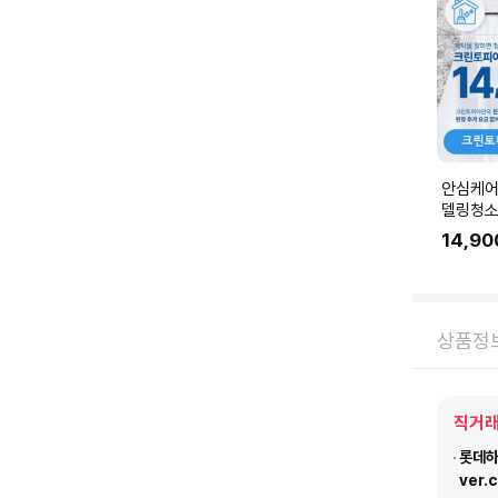
안심케어
델링청소
링 공사 
14,90
에 맞춰
요.
상품정
직거래
롯데하이
ver.