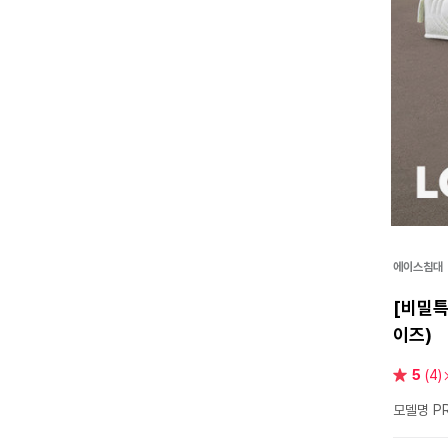
에이스침대
[비밀특
이즈)
별
5
(4)
점
모델명 PR