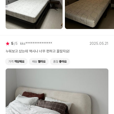
5
5
kks***************
2025.05.21
누워보고 샀는데 역시나 너무 편하고 꿀잠자요!
가격
적당해요
배송
빨라요
품질
좋아요