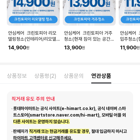
안심케어 크린토피아 리모
안심케어 크린토피아 거주
안심케어 
델링청소(인테리어/리모델
청소(현재 짐이 있는 공간청
입주청소(
링 공사 직후) I 공간 평수에
소) I 공간 평수에 맞춰 수량
청소) I 
14,900
13,900
11,900
원
원
원
맞춰 수량을 입력해주세요.
을 입력해주세요.
량을 입력
상품정보
상품평(2)
상품문의
연관상품
직거래 유도 주의 안내
롯데하이마트는 공식 사이트(e-himart.co.kr), 공식 네이버 스마
트스토어(smartstore.naver.com/hi-mart), 모바일 어플 외
다른 사이트는 운영하지 않습니다.
판매자가
직거래 또는 현금거래를 유도할 경우
, 절대 입금하지 마시고
하이마트 고객센터로 신고해주세요.