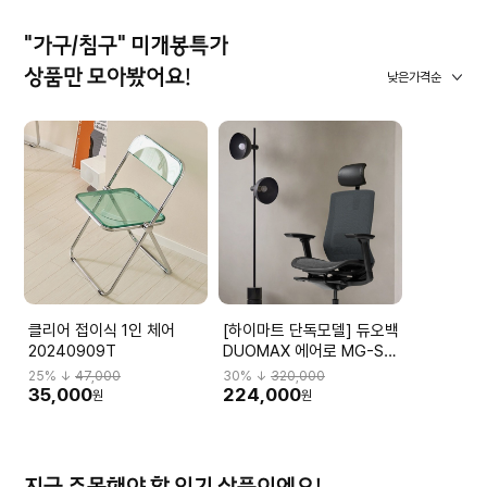
"가구/침구" 미개봉특가
상품만 모아봤어요!
낮은가격순
클리어 접이식 1인 체어
[하이마트 단독모델] 듀오백
20240909T
DUOMAX 에어로 MG-S-
L2 DBBMGHL3NMBN-
25
% ↓
47,000
30
% ↓
320,000
M59BK
35,000
224,000
원
원