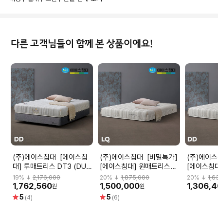
다른 고객님들이 함께 본 상품이에요!
(주)에이스침대 [에이스침
(주)에이스침대 [비밀특가]
(주)에이스침대 
대] 투매트리스 DT3 (DUO
[에이스침대] 원매트리스
[에이스침
TECH3)/DD(더블사이즈)
DT3 (DUO
DT3 (DU
19
% ↓
2,176,000
20
% ↓
1,875,000
20
% ↓
1,6
TECH3)/LQ(퀸사이즈)
TECH3)
1,762,560
1,500,000
1,306,
원
원
별
별
5
5
(4)
(6)
점
점