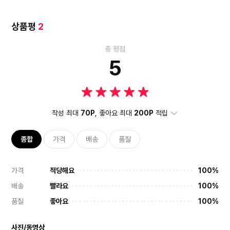
상품평
2
총 평점
5
작성 최대
70P
, 좋아요 최대
200P
적립
종합
가격
배송
품질
가격
적당해요
100%
배송
빨라요
100%
품질
좋아요
100%
사진/동영상