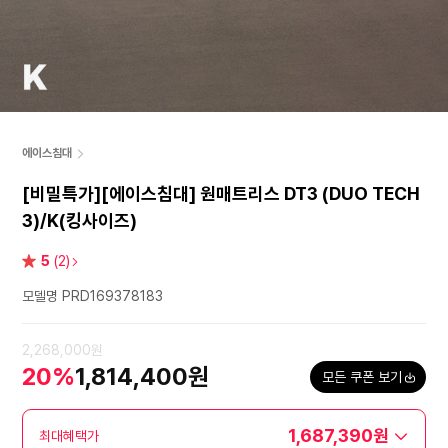
에이스침대
[비밀특가][에이스침대] 원매트리스 DT3 (DUO TECH
3)/K(킹사이즈)
별
5
(2)
점
모델명 PRD169378183
2,268,000원
20%
1,814,400원
모든 쿠폰 보기
1,687,390원
최대혜택가