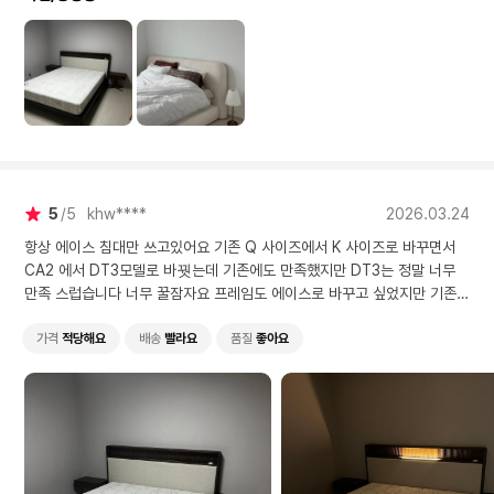
5
5
khw****
2026.03.24
항상 에이스 침대만 쓰고있어요 기존 Q 사이즈에서 K 사이즈로 바꾸면서
CA2 에서 DT3모델로 바꿧는데 기존에도 만족했지만 DT3는 정말 너무
만족 스럽습니다 너무 꿀잠자요 프레임도 에이스로 바꾸고 싶었지만 기존
프레임에 딱맞아서 프레임음 다음에 주문힐께요 좋은제품 감사합니다
가격
적당해요
배송
빨라요
품질
좋아요