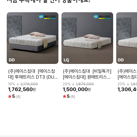
지금 주목해야 할 인기 상품이에요!
(주)에이스침대 [에이스침
(주)에이스침대 [비밀특가]
(주)에이스침대 
대] 투매트리스 DT3 (DUO
[에이스침대] 원매트리스
[에이스침
TECH3)/DD(더블사이즈)
DT3 (DUO
DT3 (DU
19
% ↓
2,176,000
20
% ↓
1,875,000
20
% ↓
1,6
TECH3)/LQ(퀸사이즈)
TECH3)
1,762,560
1,500,000
1,306,
원
원
별
별
5
5
(4)
(6)
점
점