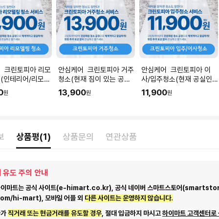
 크린토피아 리모
안심케어 크린토피아 거주
안심케어 크린토피아 이
(인테리어/리모델
청소(현재 짐이 있는 공간
사/입주청소(현재 공실인
직후) I 공간 평수
청소) I 공간 평수에 맞춰
공간청소) I 공간 평수에 맞
0
13,900
11,900
원
원
원
 수량을 입력해주세
수량을 입력해주세요.
춰 수량을 입력해주세요.
보
상품평(1)
상품문의
연관상품
 유도 주의 안내
마트는 공식 사이트(e-himart.co.kr), 공식 네이버 스마트스토어(smartstor
com/hi-mart), 모바일 어플 외
다른 사이트는 운영하지 않습니다.
자가
직거래 또는 현금거래를 유도할 경우
, 절대 입금하지 마시고
하이마트 고객센터로