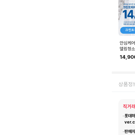
안심케어
델링청소
링 공사 
14,90
에 맞춰
요.
상품정
직거래
롯데하이
ver.
판매