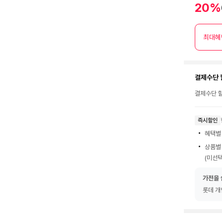
20%
최대혜
결제수단 
결제수단 할
즉시할인
혜택별
상품별
(미선택
가전을 
롯데 개