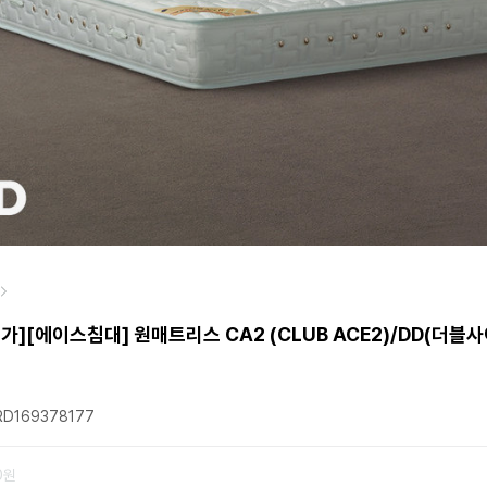
가][에이스침대] 원매트리스 CA2 (CLUB ACE2)/DD(더블
D169378177
0원