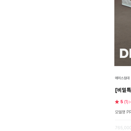
에이스침대
[비밀특
별
5
(1)
점
모델명 PR
765,00