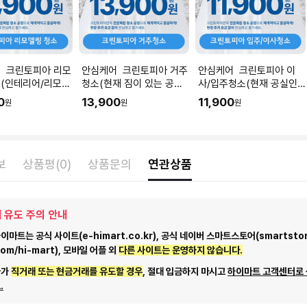
 크린토피아 리모
안심케어 크린토피아 거주
안심케어 크린토피아 이
(인테리어/리모델
청소(현재 짐이 있는 공간
사/입주청소(현재 공실인
직후) I 공간 평수
청소) I 공간 평수에 맞춰
공간청소) I 공간 평수에 맞
0
13,900
11,900
원
원
원
 수량을 입력해주세
수량을 입력해주세요.
춰 수량을 입력해주세요.
보
상품평(0)
상품문의
연관상품
 유도 주의 안내
마트는 공식 사이트(e-himart.co.kr), 공식 네이버 스마트스토어(smartstor
com/hi-mart), 모바일 어플 외
다른 사이트는 운영하지 않습니다.
자가
직거래 또는 현금거래를 유도할 경우
, 절대 입금하지 마시고
하이마트 고객센터로
.