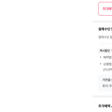
최대혜
결제수단 
결제수단 할
즉시할인
혜택별
상품별
(미선택
가전을 
롯데 개
추가혜택 