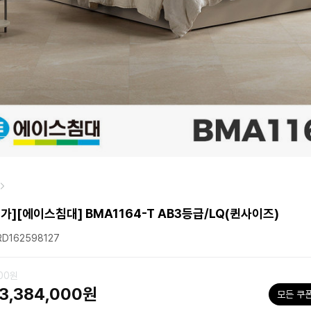
가][에이스침대] BMA1164-T AB3등급/LQ(퀸사이즈)
D162598127
000원
3,384,000원
모든 쿠