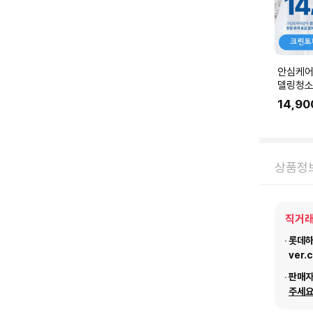
안심케어
델링청소
링 공사 
14,90
에 맞춰
요.
상품정
직거래
롯데하이
ver.
판매
주세요