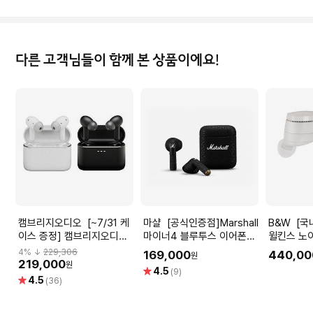
다른 고객님들이 함께 본 상품이에요!
캠브리지오디오 [~7/31 케
마샬 [공식인증점]Marshall
B&W [국내공식] 바워스앤
이스 증정] 캠브리지오디오
마이너4 블루투스 이어폰
윌킨스 노
멜로매니아 A100 하이파이
MINOR4 블랙
스 이어폰 B
4
% ↓
229,306
169,000
440,00
원
액티브 노이즈캔슬링 무선
219,000
원
별
4.5
(9)
블루투스 이어폰
별
4.5
점
(36)
점