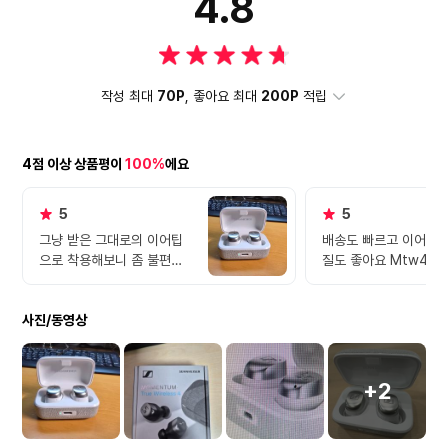
4.8
작성 최대
70P
, 좋아요 최대
200P
적립
4점 이상 상품평이
100%
에요
5
5
그냥 받은 그대로의 이어팁
배송도 빠르고 이어폰도
으로 착용해보니 좀 불편한
질도 좋아요 Mtw4 
느킴인 거 같기도 그냥 들어
공간감이 다른이어폰들
보겠습니다. 막 소리가 엄청
뛰어난거같아요.
사진/동영상
나게 좋다기보다는 깨끗한
느낌입니다.
+2