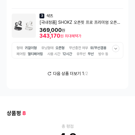
급
IPX5
샥즈
3
[국내정품] SHOKZ 오픈핏 프로 프리미엄 오픈형
블루투스 이어폰 [블랙/화이트][T010][2년AS]
369,000
원
343,170
원
최대혜택가
형태
귀걸이형
유닛형태
오픈형
무선충전 여부
유/무선겸용
페어링
멀티페어링
사용 시간
12시간
유무선
무선
방수 등
급
IPX5
다음 상품 더보기
1
/2
상품평
8
총 평점