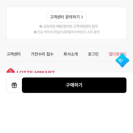
고객센터 문의하기
오프라인 매장/온라인 고객지원센터 문의
안심 케어/이전설치/B2B/하이메이드 A/S 문의
고객센터
가전수리 접수
회사소개
로그인
앱다운로드
롯데하이마트 주식회사
구매하기
선
사업자정보확인
안심거래
이용약관
개인정보처리방침
물
COPYRIGHT ⓒ LOTTEHIMART CO. LTD. ALL RIGHT RESERVED.
ISMS
하
색상선택