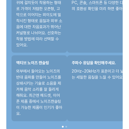
귀에 걸치듯이 착용하는 형태
PC, 콘솔, 스마트폰 등 다양한 디바
로 가격이 저렴한 오픈형, 고
의 호환성 확인을 미리 하면 좋아요.
막으로 이어지는 외이도에 밀
착시킨 형태로 음질과 외부 소
음에 대한 차음효과가 뛰어난
커널형로 나뉘어요. 선호하는
착용 방법에 따라 선택할 수
있어요.
액티브 노이즈 캔슬링
주파수 응답을 확인해주세요.
외부에서 들어오는 노이즈의
20Hz~20kHz가 표준이고 더 넓은
반대 음파를 만들어 노이즈를
는 세밀한 음질을 느낄 수 있어요.
상쇄시키는 기술로 소음을 제
거해 음악 소리를 잘 들리게
해줘요. 최근엔 헤드셋, 이어
폰 제품 중에서 노이즈캔슬링
이 가능한 제품이 인기가 좋아
요.