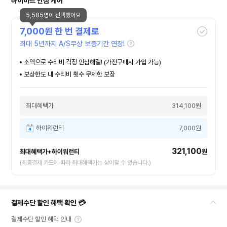
하이마트 안심 케어
5,585명이 선택했어요
7,000
원 한 번 결제로
최대 5년까지 A/S무상 보증기간 연장!
소액으로 수리비 걱정 안심해결! (가전구매시 가입 가능)
보상한도 내 수리비 횟수 무제한 보장
최대혜택가
314,100원
하이워런티
7,000원
321,100
최대혜택가+하이워런티
원
(최종결제 카드에 따라 최대혜택가는 상이할 수 있습니다.)
결제수단 할인 혜택 확인 💳
결제수단 할인 혜택 안내