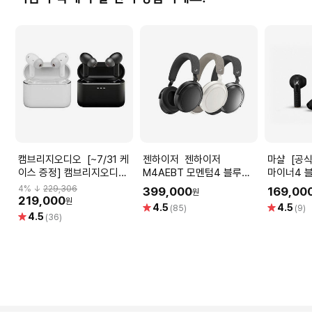
캠브리지오디오 [~7/31 케
젠하이저 젠하이저
마샬 [공식인증점]Marshall
이스 증정] 캠브리지오디오
M4AEBT 모멘텀4 블루투
마이너4 
멜로매니아 A100 하이파이
스 무선 헤드폰 블랙
MINOR4
4
% ↓
229,306
399,000
169,00
원
액티브 노이즈캔슬링 무선
219,000
원
별
별
4.5
4.5
(85)
(9)
블루투스 이어폰
별
4.5
점
점
(36)
점