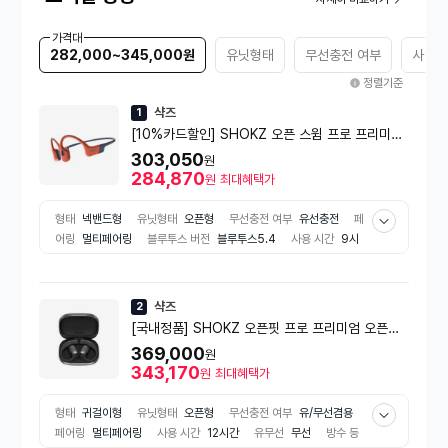
가격대
282,000~345,000원
유닛형태
무선충전 여부
사용 
정렬기준
샥즈
1
[10%카드할인] SHOKZ 오픈 스윔 프로 프리미엄
골전도 블루투스 이어폰 [레드][S710]
303,050
원
284,870
원
최대혜택가
형태
넥밴드형
유닛형태
오픈형
무선충전 여부
유선충전
페
어링
멀티페어링
블루투스 버전
블루투스5.4
사용 시간
9시
간
기능
방수
전용어플지원
음량조절
유무선
무선
방수 등
급
IPX8
샥즈
2
[국내정품] SHOKZ 오픈핏 프로 프리미엄 오픈형
블루투스 이어폰 [블랙][T010][2년AS]
369,000
원
343,170
원
최대혜택가
형태
귀걸이형
유닛형태
오픈형
무선충전 여부
유/무선겸용
페어링
멀티페어링
사용 시간
12시간
유무선
무선
방수 등