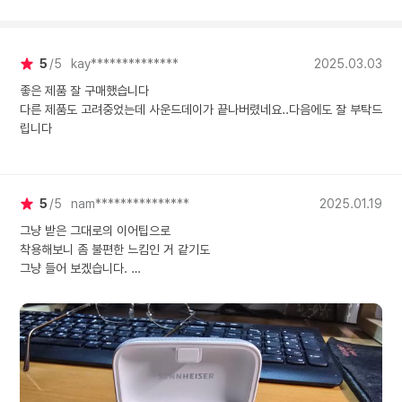
5
5
kay**************
2025.03.03
좋은 제품 잘 구매했습니다
다른 제품도 고려중었는데 사운드데이가 끝나버렸네요..다음에도 잘 부탁드
립니다
5
5
nam***************
2025.01.19
그냥 받은 그대로의 이어팁으로
착용해보니 좀 불편한 느킴인 거 같기도
그냥 들어 보겠습니다.
막 소리가 엄청나게 좋다기보다는
깨끗한 느낌입니다.