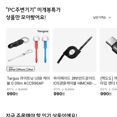
"PC주변기기" 미개봉특가
상품만 모아봤어요!
낮은가격순
Targus 라이트닝 USB 케이
하이메이드 2IN1안드로이드
[맥도도] 
블 0.09m ACC996AP
IOS겸용케이블 HIMCAB-
타입 젠더 
H001
85
% ↓
6,900
90
% ↓
9,900
86
% ↓
7,
990
990
990
원
원
원
지금 주목해야 할 인기 상품이에요!