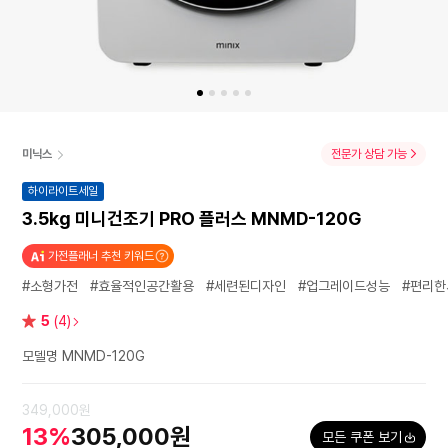
미닉스
전문가 상담 가능
하이라이트세일
3.5kg 미니건조기 PRO 플러스 MNMD-120G
가전플래너 추천 키워드
#소형가전
#효율적인공간활용
#세련된디자인
#업그레이드성능
#편리한
별
5
(4)
점
모델명 MNMD-120G
349,000원
13%
305,000원
모든 쿠폰 보기