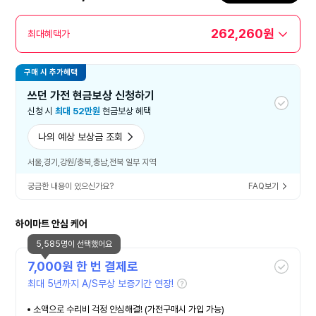
262,260원
최대혜택가
구매 시 추가혜택
쓰던 가전 현금보상 신청하기
신청 시
최대 52만원
현금보상 혜택
나의 예상 보상금 조회
서울,경기,강원/충북,충남,전북 일부 지역
궁금한 내용이 있으신가요?
FAQ보기
하이마트 안심 케어
5,585명이 선택했어요
7,000
원 한 번 결제로
최대 5년까지 A/S무상 보증기간 연장!
소액으로 수리비 걱정 안심해결! (가전구매시 가입 가능)