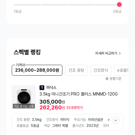
1등급
5등급
스펙별 랭킹
자세히 비교하기
가격대
236,000~288,000원
건조 용량
건조방식
e효율등급
정렬기준
미닉스
1
3.5kg 미니건조기 PRO 플러스 MNMD-120G
305,000
원
지금 보시는 상품
262,260
원
최대혜택가
건조 용량
3.5kg
건조방식
히터식
주요기능
자외선살균
e
효율등급
5등급
색상
그레이 계열
출시년도
2023년
모터
종류
AC모터