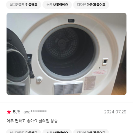
설치만족도
만족해요
소음
보통이에요
디자인
마음에 들어요
5
5
ang********
2024.07.29
아주 편하고 좋아요 삶의질 상승
설치만족도
만족해요
소음
보통이에요
디자인
마음에 들어요