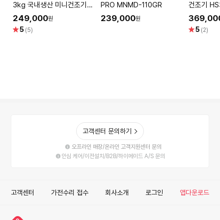
3kg 국내생산 미니건조기
PRO MNMD-110GR
건조기 HS
PLX-DRY03PTCBG
랄베이지)
249,000
239,000
369,00
원
원
별
별
5
5
(5)
(2)
점
점
고객센터 문의하기
오프라인 매장/온라인 고객지원센터 문의
안심 케어/이전설치/B2B/하이메이드 A/S 문의
고객센터
가전수리 접수
회사소개
로그인
앱다운로드