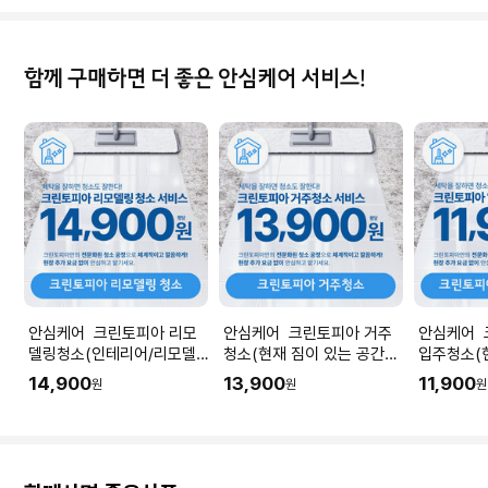
함께 구매하면 더 좋은 안심케어 서비스!
안심케어 크린토피아 리모
안심케어 크린토피아 거주
안심케어 
델링청소(인테리어/리모델
청소(현재 짐이 있는 공간청
입주청소(
링 공사 직후) I 공간 평수에
소) I 공간 평수에 맞춰 수량
청소) I 
14,900
13,900
11,900
원
원
원
맞춰 수량을 입력해주세요.
을 입력해주세요.
량을 입력