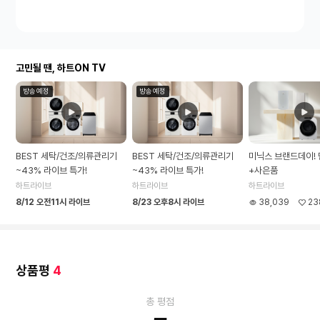
고민될 땐, 하트ON TV
방송예정
방송예정
BEST 세탁/건조/의류관리기
BEST 세탁/건조/의류관리기
미닉스 브랜드데이!
~43% 라이브 특가!
~43% 라이브 특가!
+사은품
하트라이브
하트라이브
하트라이브
8/12 오전11시 라이브
8/23 오후8시 라이브
38,039
23
상품평
4
총 평점