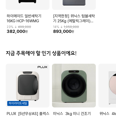
하이메이드 일반세탁기
[지역한정] 위닉스 텀블세탁
16KG HCP-16WMG
기 25Kg (메탈릭그레이)
TMWM250-KSK
23
% ↓
499,000
14
% ↓
1,050,000
382,000
893,000
원
원
지금 주목해야 할 인기 상품이에요!
하이라이트세일
PLUX [5년무상AS] 플럭스
미닉스 3kg 미니 건조기
위닉스 4kg 인버터 컴팩트