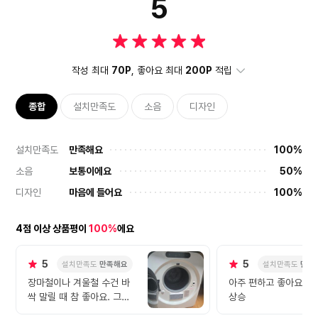
5
작성 최대
70P
, 좋아요 최대
200P
적립
종합
설치만족도
소음
디자인
설치만족도
만족해요
100%
소음
보통이에요
50%
디자인
마음에 들어요
100%
4점 이상 상품평이
100%
에요
5
5
설치만족도
만족해요
설치만족도
만족
장마철이나 겨울철 수건 바
아주 편하고 좋아요 삶
싹 말릴 때 참 좋아요. 그리
상승
고 장마 때 젖은 운동화도 여