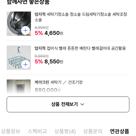
함께사면 좋은상품
엄지척
세탁기청소솔 청소솔 드럼세탁기청소솔 세탁조청
소솔
4,900
원
5%
4,650
원
엄지척
접이식 빨래 튼튼한 베란다 빨래걸이대 공간활용
9,000
원
5%
8,550
원
케이크린
세탁기 ／ 건조기장
880,000
원
상품 전체보기
상품정보
스펙비교
상품평(4)
상품문의
연관상품