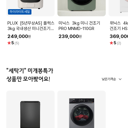
하이라이트세일
PLUX [5년무상AS] 플럭스
미닉스 3kg 미니 건조기
위닉스 4kg 인버터 컴팩트
3kg 국내생산 미니건조기
PRO MNMD-110GR
건조기 HS
PLX-DRY03PTCBG
랄베이지)
249,000
239,000
369,00
원
원
별
별
5
5
(5)
(2)
점
점
"세탁기" 미개봉특가
상품만 모아봤어요!
낮은가격순