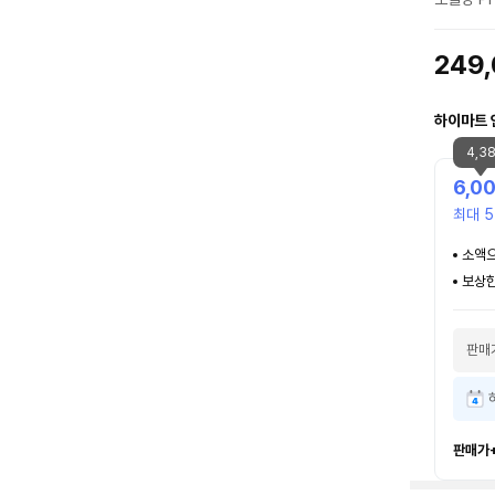
249
하이마트 
4,3
6,0
최대 5
소액으
보상한
판매
판매가