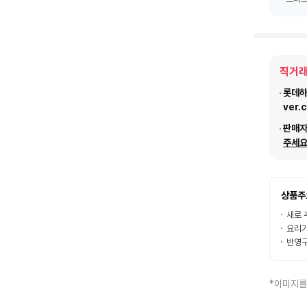
직거래
롯데하이
ver.
판매
주세요
상품주
새로 
요리가
반영구
*이미지를