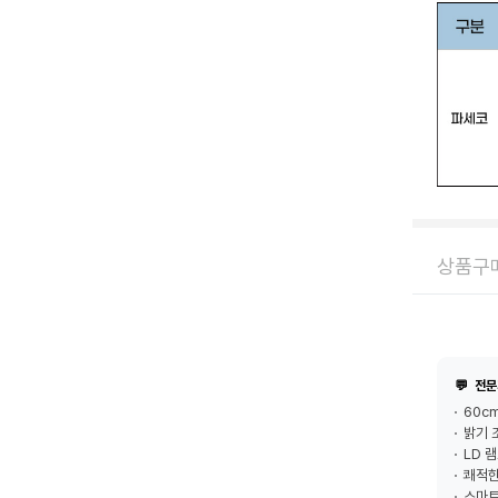
상품구매
💬
전문
60c
밝기 
LD 
쾌적한
스마트