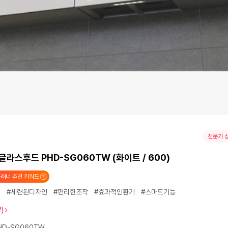
전문가 
글라스후드 PHD-SG060TW (화이트 / 600)
래너 추천 키워드
전
#세련된디자인
#편리한조작
#효과적인환기
#스마트기능
2)
HD-SG060TW