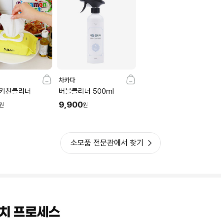
기
차카다
키친클리너
버블클리너 500ml
9,900
원
원
소모품 전문관에서 찾기