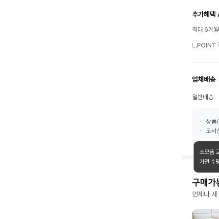
추가혜택 
최대 6개
L.POIN
업체배송
일반배송
상품/
도서산
소모품 
가전 수
구매가
언제나 새