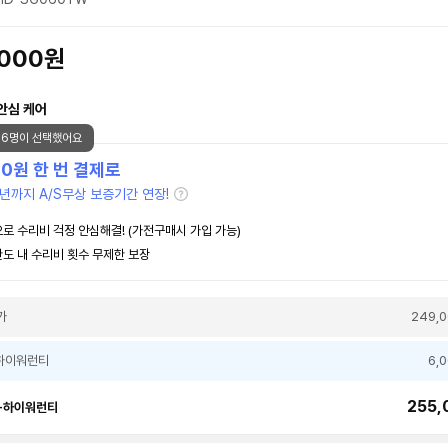
,000원
안심 케어
86명이 선택했어요
00
원 한 번 결제로
년까지 A/S무상 보증기간 연장!
로 수리비 걱정 안심해결! (가전구매시 가입 가능)
도 내 수리비 횟수 무제한 보장
가
249,
하이워런티
6,
255,
+하이워런티