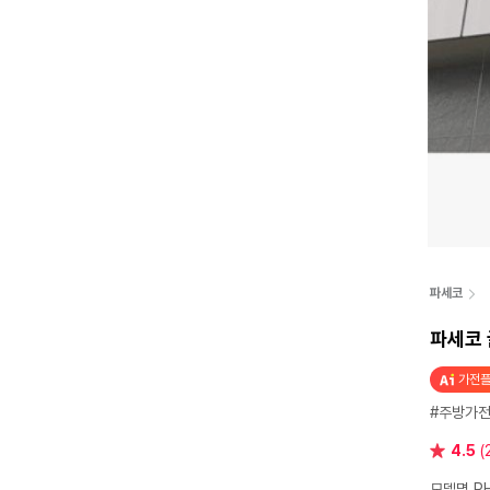
파세코
파세코 
가전플
#주방가
별
4.5
(
점
모델명 P