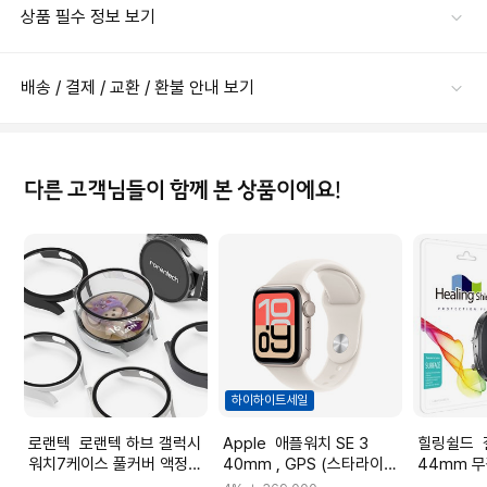
상품 필수 정보 보기
배송 / 결제 / 교환 / 환불 안내 보기
다른 고객님들이 함께 본 상품이에요!
하이하이트세일
로랜텍 로랜텍 하브 갤럭시
Apple 애플워치 SE 3
힐링쉴드 갤럭시워치9
워치7케이스 풀커버 액정보
40mm , GPS (스타라이트
44mm 
호 강화유리 44mm 로렌텍
알루미늄 , 스타라이트 스포
2매