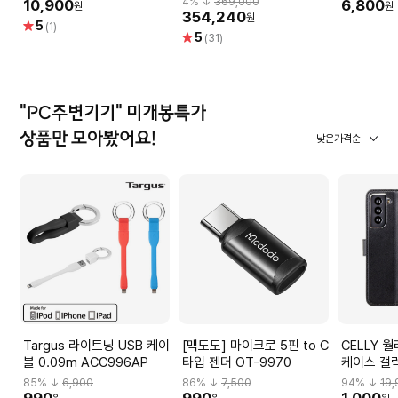
4
% ↓
369,000
10,900
6,800
원
원
로렌택 로랜택
츠 밴드 , S/M)-
354,240
원
별
5
(1)
[MEH34KH/A]
별
5
점
(31)
점
"PC주변기기" 미개봉특가
상품만 모아봤어요!
낮은가격순
Targus 라이트닝 USB 케이
[맥도도] 마이크로 5핀 to C
CELLY 
블 0.09m ACC996AP
타입 젠더 OT-9970
케이스 갤럭
CAS-WAL
85
% ↓
6,900
86
% ↓
7,500
94
% ↓
19