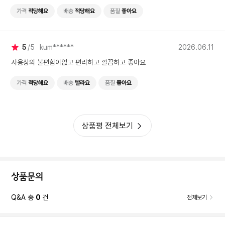
가격
적당해요
배송
적당해요
품질
좋아요
5
5
kum******
2026.06.11
사용상의 불편함이없고 편리하고 깔끔하고 좋아요
가격
적당해요
배송
빨라요
품질
좋아요
상품평 전체보기
상품문의
Q&A 총
0
건
전체보기