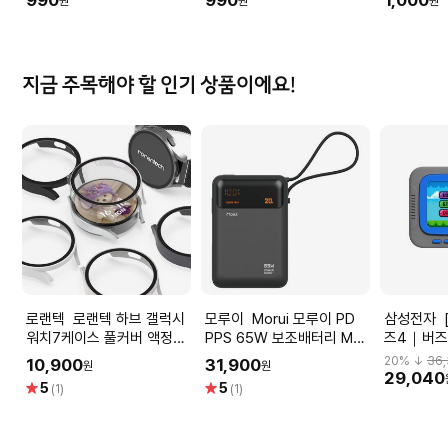
990
990
1,000
원
원
원
지금 주목해야 할 인기 상품이에요!
로랜텍 로랜텍 하브 갤럭시
모루이 Morui 모루이 PD
삼성전자 [삼성] 갤럭시 버
워치7케이스 풀커버 액정보
PPS 65W 보조배터리 MT-
즈4｜버즈
호 강화유리 44mm 로렌텍
65 20000mAh 블랙
로 픽셀 메
20
% ↓
36
10,900
31,900
원
원
로렌택 로랜택
29,040
별
별
5
5
(1)
(1)
점
점