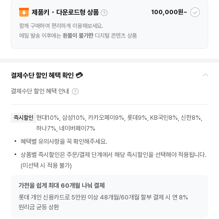
제품키・다운로드형 상품
100,000원~
함께 구매하여 편리하게 이용해보세요.
메일 발송 이후에는
환불이 불가한
디지털 콘텐츠 상품
결제수단 할인 혜택 확인 💳
결제수단 할인 혜택 안내
현대10%, 삼성10%, 카카오페이9%, 롯데9%, KB국민8%, 신한8%,
즉시할인
하나7%, 네이버페이7%
혜택별 유의사항을 꼭 확인해주세요.
상품별 즉시할인은 주문/결제 단계에서 해당 즉시할인을 선택해야 적용됩니다.
(미선택 시 적용 불가)
가전을 쉽게 최대 60개월 나눠 결제
롯데 개인 신용카드로 5만원 이상 48개월/60개월 할부 결제 시 연 8%
원리금 균등 상환