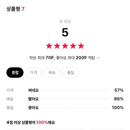
상품평
7
총 평점
5
작성 최대
70P
, 좋아요 최대
200P
적립
종합
가격
배송
품질
가격
싸네요
57%
배송
빨라요
86%
품질
좋아요
100%
4점 이상 상품평이
100%
에요