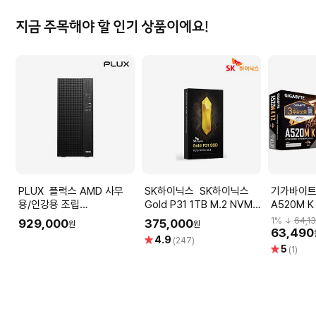
지금 주목해야 할 인기 상품이에요!
PLUX 플럭스 AMD 사무
SK하이닉스 SK하이닉스
기가바이트 GIGABY
용/인강용 조립
Gold P31 1TB M.2 NVMe
A520M 
PC(5600G/WIN11포
TLC SSD 5년보증
1
% ↓
64,1
929,000
375,000
원
원
함/16G/512G) 조립식컴퓨
63,490
별
4.9
(247)
터
별
5
점
(1)
점