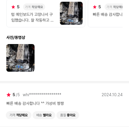
5
5
가격
적당해요
가격
적당해요
텀 메인보드가 고장나서 구
빠른 배송 감사합니다 ^
입했습니다. 잘 작동하고 너
무 좋습니다.
사진/동영상
5
5
whi****************
2024.10.24
빠른 배송 감사합니다 ^^ 가성비 짱짱
가격
적당해요
배송
빨라요
품질
좋아요