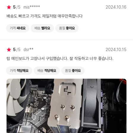
5
5
mis*****
2024.10.16
배송도 빠르고 가격도 제일저렴 매우만족합니다
가격
싸네요
배송
빨라요
품질
좋아요
5
5
dsr**
2024.10.15
텀 메인보드가 고장나서 구입했습니다. 잘 작동하고 너무 좋습니다.
가격
적당해요
배송
적당해요
품질
좋아요