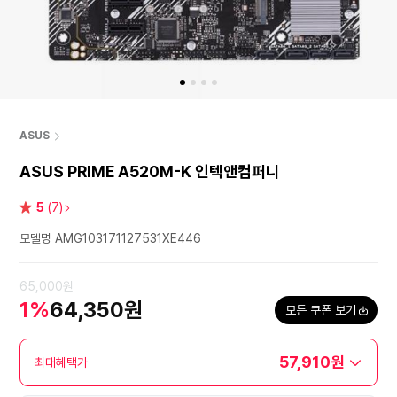
ASUS
ASUS PRIME A520M-K 인텍앤컴퍼니
별
5
(7)
점
모델명 AMG103171127531XE446
65,000원
1%
64,350원
모든 쿠폰 보기
57,910원
최대혜택가