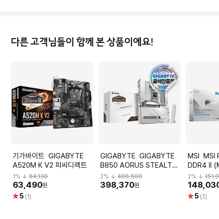
다른 고객님들이 함께 본 상품이에요!
기가바이트 GIGABYTE
GIGABYTE GIGABYTE
MSI MSI PRO B760M-A
A520M K V2 피씨디렉트
B850 AORUS STEALTH
DDR4 II
ICE 피씨디렉트
1
% ↓
64,130
2
% ↓
406,500
2
% ↓
151,
63,490
398,370
148,03
원
원
별
별
5
5
(1)
(2)
점
점