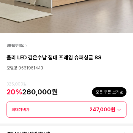
BIF보루네오
올리 LED 깊은수납 침대 프레임 슈퍼싱글 SS
모델명 0561961443
325,000원
20%
260,000원
모든 쿠폰 보기
247,000원
최대혜택가