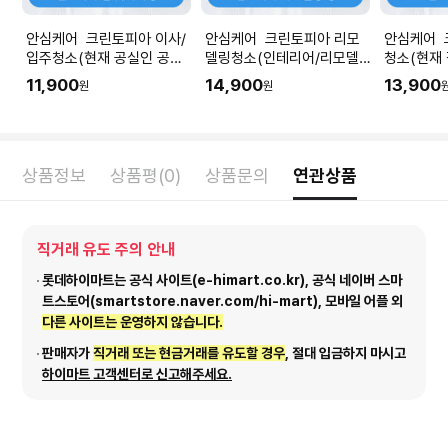
안심케어 크린토피아 이사/
안심케어 크린토피아 리모
안심케어 
입주청소(현재 공실인 공간
델링청소(인테리어/리모델
청소(현재
청소) I 공간 평수에 맞춰 수
링 공사 직후) I 공간 평수에
소) I 공
11,900
14,900
13,900
원
원
량을 입력해주세요.
맞춰 수량을 입력해주세요.
을 입력해
상품정보
상품평(0)
상품문의
연관상품
직거래 유도 주의 안내
롯데하이마트는 공식 사이트(e-himart.co.kr), 공식 네이버 스마
트스토어(smartstore.naver.com/hi-mart), 모바일 어플 외
다른 사이트는 운영하지 않습니다.
판매자가
직거래 또는 현금거래를 유도할 경우
, 절대 입금하지 마시고
하이마트 고객센터로 신고해주세요.