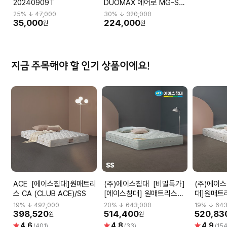
20240909T
DUOMAX 에어로 MG-S-
L2 DBBMGHL3NMBN-
25
% ↓
47,000
30
% ↓
320,000
M59BK
35,000
224,000
원
원
지금 주목해야 할 인기 상품이에요!
ACE [에이스침대]원매트리
(주)에이스침대 [비밀특가]
(주)에이스침대 
스 CA (CLUB ACE)/SS
[에이스침대] 원매트리스
대]원매트리
CA2(CLUB ACE2)/SS(슈
ACE2)/S
19
% ↓
492,000
20
% ↓
643,000
19
% ↓
643
퍼싱글사이즈)
398,520
514,400
520,83
원
원
별
별
별
4.6
4.8
4.9
(401)
(33)
(154