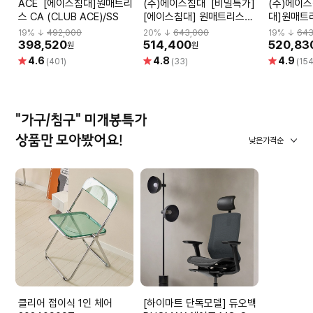
ACE [에이스침대]원매트리
(주)에이스침대 [비밀특가]
(주)에이스침대 
스 CA (CLUB ACE)/SS
[에이스침대] 원매트리스
대]원매트리
CA2(CLUB ACE2)/SS(슈
ACE2)/S
19
% ↓
492,000
20
% ↓
643,000
19
% ↓
643
퍼싱글사이즈)
398,520
514,400
520,83
원
원
별
별
별
4.6
4.8
4.9
(401)
(33)
(154
점
점
점
"가구/침구" 미개봉특가
상품만 모아봤어요!
낮은가격순
클리어 접이식 1인 체어
[하이마트 단독모델] 듀오백