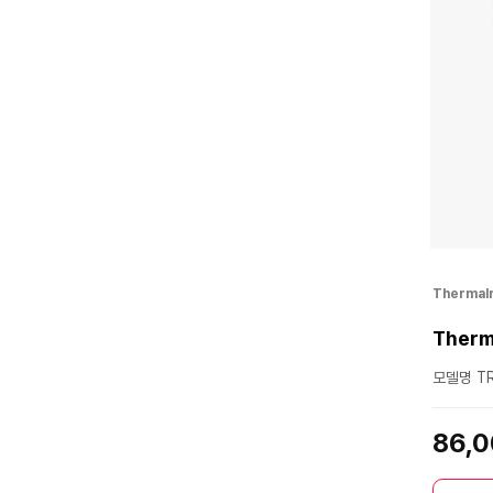
Thermalr
Therm
모델명 TR
86,