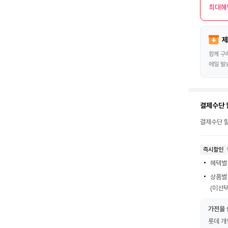
최대혜
제
함께 구
메일 발
결제수단 
결제수단 할
즉시할인
혜택별
상품별
(미선택
가전을 
롯데 개