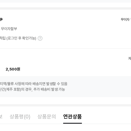
🎉
무이자 
월 무이자할부
T 적립 (로그인 후 확인가능)
2,500원
지역/물류 사정에 따라 배송지연 발생할 수 있음
간(제주 포함)의 경우, 추가 배송비 발생 가능
보
상품평(0)
상품문의
연관상품