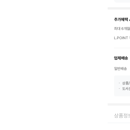
추가혜택 
최대 6개
L.POIN
업체배송
일반배송
상품/
도서산
상품정