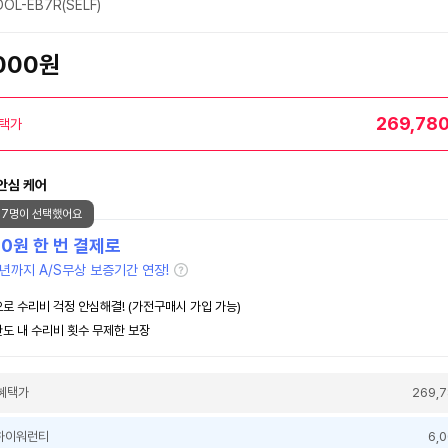
OL-EB7R(SELF)
,000원
269,78
택가
안심 케어
47명이 선택했어요
00
원 한 번 결제로
년까지 A/S무상 보증기간 연장!
로 수리비 걱정 안심해결! (가전구매시 가입 가능)
도 내 수리비 횟수 무제한 보장
혜택가
269,
하이워런티
6,