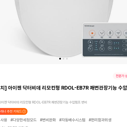
전문가 
치] 아이젠 닥터비데 리모컨형 RDOL-EB7R 쾌변관장기능 수
아이젠 닥터비데 리모컨형 RDOL-EB7R 쾌변관장기능 수압펌프 변비
래너 추천 키워드
인사용
#다양한세정모드
#변비완화
#자동배수시스템
#편리함과위생