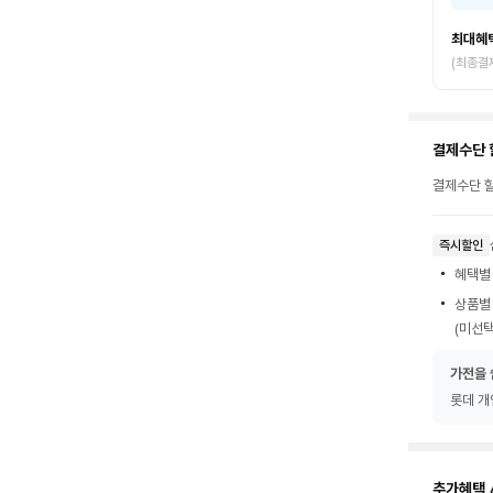
최대혜
(최종결
결제수단 
결제수단 할
즉시할인
혜택별
상품별
(미선택
가전을 
롯데 개
추가혜택 