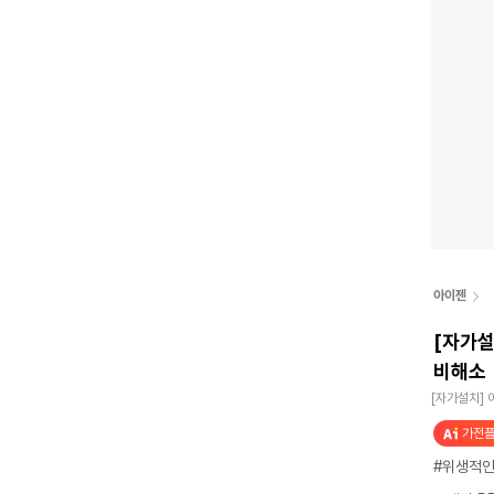
아이젠
[자가설
비해소
[자가설치] 
가전플
#위생적