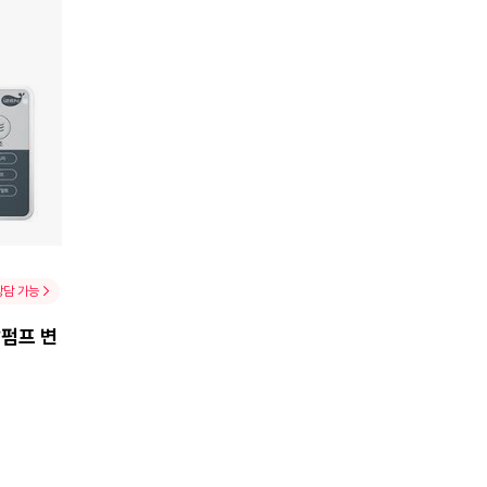
상담 가능
압펌프 변