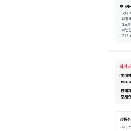
💬
전문
국내 
대장세
3노즐
쾌변관
72시
직거래
롯데하이
ver.
판매
주세요
상품주
변비때