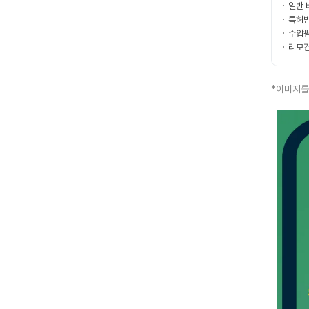
일반 
특허받
수압펌
리모컨
*이미지를