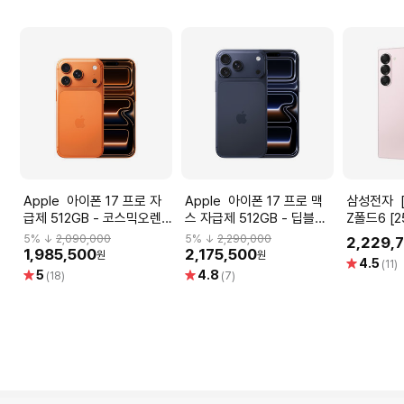
Apple 아이폰 17 프로 자
Apple 아이폰 17 프로 맥
삼성전자 [자급제] 갤럭시
급제 512GB - 코스믹오렌
스 자급제 512GB - 딥블루
Z폴드6 [2
지 [MG8M4KH/A]
[MFYU4KH/A]
[SM-F95
5
% ↓
2,090,000
5
% ↓
2,290,000
2,229,
1,985,500
2,175,500
원
원
별
4.5
(11)
별
별
5
4.8
점
(18)
(7)
점
점