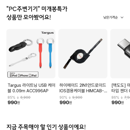
"PC주변기기" 미개봉특가
상품만 모아봤어요!
낮은가격순
Targus 라이트닝 USB 케이
하이메이드 2IN1안드로이드
[맥도도] 
블 0.09m ACC996AP
IOS겸용케이블 HIMCAB-
타입 젠더 
H001
85
% ↓
6,900
90
% ↓
9,900
86
% ↓
7,
990
990
990
원
원
원
지금 주목해야 할 인기 상품이에요!