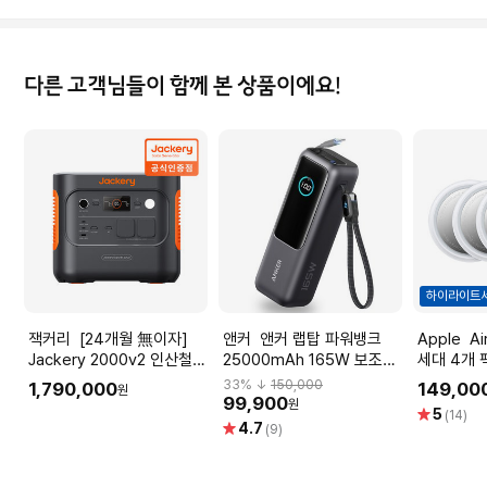
다른 고객님들이 함께 본 상품이에요!
하이라이트
잭커리 [24개월 無이자]
앤커 앤커 랩탑 파워뱅크
Apple AirTag 에어태그 1
Jackery 2000v2 인산철
25000mAh 165W 보조배
세대 4개 팩
올인원 파워뱅크 차박 캠핑
터리 블랙 A1695
[MX542F
33
% ↓
150,000
1,790,000
149,00
원
용
99,900
원
별
5
(14)
별
4.7
점
(9)
점