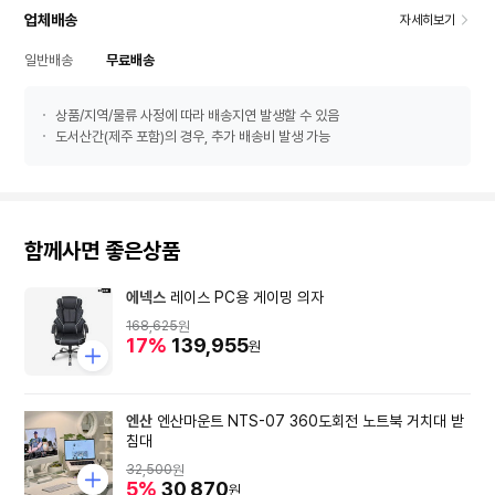
업체배송
자세히보기
일반배송
무료배송
상품/지역/물류 사정에 따라 배송지연 발생할 수 있음
도서산간(제주 포함)의 경우, 추가 배송비 발생 가능
함께사면 좋은상품
에넥스
레이스 PC용 게이밍 의자
168,625
원
17%
139,955
원
엔산
엔산마운트 NTS-07 360도회전 노트북 거치대 받
침대
32,500
원
5%
30,870
원