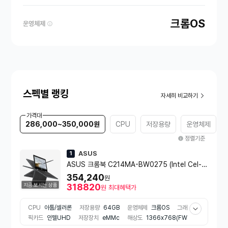
크롬OS
운영체제
스펙별 랭킹
자세히 비교하기
가격대
286,000~350,000원
CPU
저장용량
운영체제
정렬기준
ASUS
1
ASUS 크롬북 C214MA-BW0275 (Intel Cel-N
4020/4GB/64GB/Chrome OS)
354,240
원
지금 보시는 상품
318820
원
최대혜택가
CPU
아톰/셀러론
저장용량
64GB
운영체제
크롬OS
그래
픽카드
인텔UHD
저장장치
eMMc
해상도
1366x768(FW