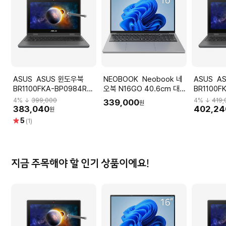
ASUS ASUS 윈도우북
NEOBOOK Neobook 네
ASUS ASUS 윈도우북
BR1100FKA-BP0984RA
오북 N16GO 40.6cm 대화
BR1100F
W10Pro/인텔Cel-
면 고해상도 윈도우11 정품
(Intel Cel
4
% ↓
399,000
4
% ↓
419,
339,000
원
N5100/4GB/128GB/펜포
8GB 128GB SSD 노트북
N5100/4
383,040
402,24
원
함
별
5
(1)
점
지금 주목해야 할 인기 상품이에요!