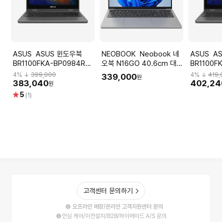
ASUS ASUS 윈도우북
NEOBOOK Neobook 네
ASUS ASUS 윈도우북
BR1100FKA-BP0984RA
오북 N16GO 40.6cm 대화
BR1100F
W10Pro/인텔Cel-
면 고해상도 윈도우11 정품
(Intel Cel
4
% ↓
399,000
4
% ↓
419,
339,000
원
N5100/4GB/128GB/펜포
8GB 128GB SSD 노트북
N5100/4
383,040
402,24
원
함
별
5
(1)
점
고객센터 문의하기
오프라인 매장/온라인 고객지원센터 문의
안심 케어/이전설치/B2B/하이메이드 A/S 문의