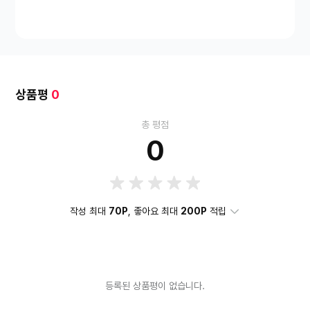
XGA)
메모리종류
LPDDR4
코어수
2코어
외장그래픽장착
여부
미장착
배터리 용량
50Wh
무게
1kg
색상
그레이 계
열
기본클럭
1.1GHz
RAM 용량
4GB
최대클럭
2.8GH
z
상품평
0
총 평점
0
작성 최대
70P
, 좋아요 최대
200P
적립
등록된 상품평이 없습니다.