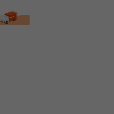
★PLUX★