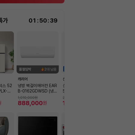
특가
01
:
50
:
37
하이라이트세일
하이라이트세일
품절임박
2대 남음
캐리어
신일
LG전자
럭스 52
냉방 벽걸이에어컨 EAR
신일 1구 BLDC 냉풍기
(재고보유) 202
LX-RF
B-0162GDWSD (냉방
SIF-SF10P [8L물통/냉
북 15U50U-G
L,베이지]
52.8㎡) [전국기본설치
매팩/자연기화필터/좌우
K (INTEL Ultr
1,010,000
원
239,000
원
1,360,000
원
비 포함]
888,000
회전/8단풍속/9시간타
174,660
(DDR5) SSD 
1,251,40
원
원
원
이머]
+슬롯1 39.6cm(
IPS Win11 타