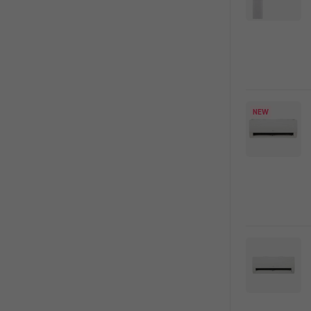
록
NEW
오래된 세탁기
분해청소로 새 것처럼!
에어컨/세탁기 청소 최대 18%