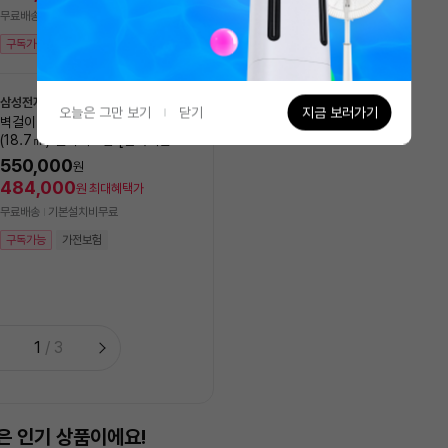
527,120
원
최대혜택가
무료배송
기본설치비무료
무료배송
구독가능
가전보험
8/10(월) 설치 가능
구독가능
가전보험
삼성전자
오늘은 그만 보기
닫기
지금 보러가기
벽걸이에어컨 AR06D1150HZS
(18.7㎡) 실외기포함 [전국기본설
LG전자
NEW
치비 포함]
오브제 컬렉션 칸 2in1 에어컨
550,000
원
8GK1HL2 (일반배관) [냉방 
484,000
원
최대혜택가
㎥+18.7㎥] 실외기포함 [
1,990,000
원
무료배송
기본설치비무료
비동일]
1,751,200
원
최대혜택가
구독가능
가전보험
무료배송
기본설치비무료
구독가능
1
/
3
은 인기 상품이에요!
가장 많이 담은 상품이에요!