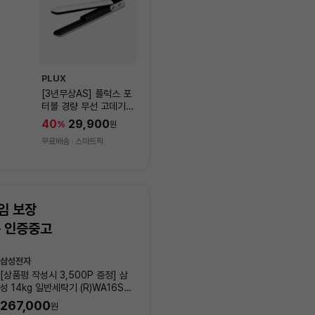
PLUX
[3년무상AS] 플럭스 포
터블 경량 무선 고데기
PLX-HIF40WLIV
40
29,900
%
원
무료배송
스마트픽
임 보장
는 인증중고
상
삼성전자
LG전자
품
[상품평 작성시 3,500P 증정] 삼
[상품평 작성시 3,500P 증정
목
성 14kg 일반세탁기 (R)WA16SS
19kg 일반세탁기 (R)WA20
록
6N_00001
_00003
267,000
45
%
405,000
원
원