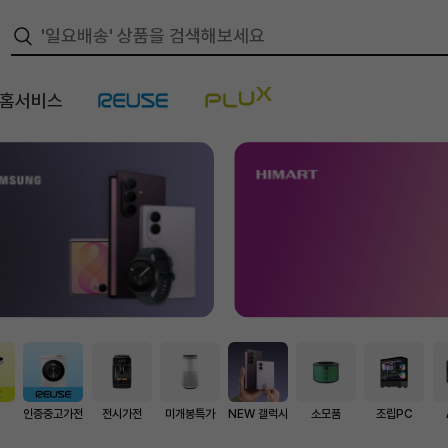
/홈서비스
스
인증중고가전
전시가전
미개봉특가
NEW 갤럭시
소모품
조립PC