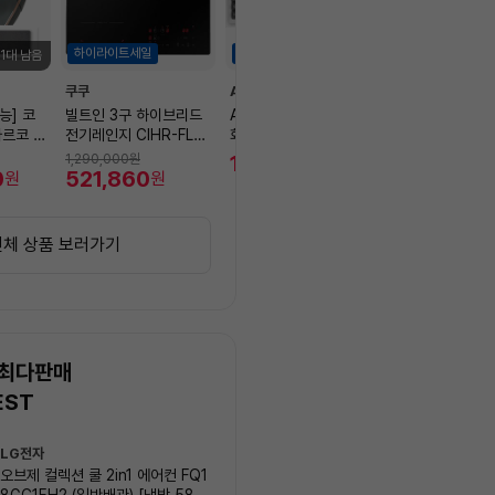
하이라이트세일
하이라이트세일
1대 남음
쿠쿠
AULA
자코모
능] 코
빌트인 3구 하이브리드
AULA HERO108 모던
[8월핫딜] 자코
르코 C
전기레인지 CIHR-FL3
화이트 세이아축
패브릭 인기소파
 포토리뷰
06FB
트 단독 모델 특
104,000
1,290,000
원
3,370,000
원
원
0
521,860
2,832,00
원
원
전체 상품 보러가기
 최다판매
EST
상
LG전자
삼성전자
품
오브제 컬렉션 쿨 2in1 에어컨 FQ1
Q9000 (일반배관) 스탠드
목
8GC1EH2 (일반배관) [냉방 58.5
AF60F17D11BS (냉방 56