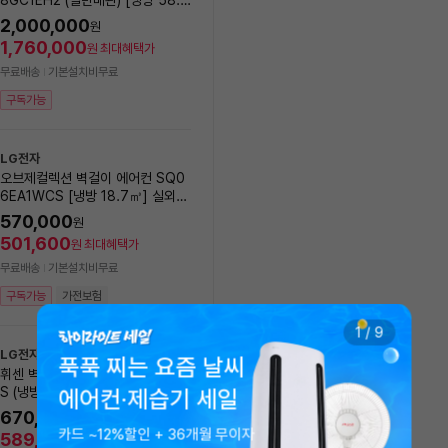
록
㎥+ 18.7㎥] 실외기포함 [전국설
실외기포함 [전국기본설치비 
2,000,000
1,401,000
원
원
치비동일]
1,760,000
1,232,880
원
최대혜택가
원
최대혜택가
무료배송
기본설치비무료
무료배송
기본설치비무료
구독가능
구독가능
가전보험
LG전자
LG전자
오브제컬렉션 벽걸이 에어컨 SQ0
[에너지효율1등급] LG전자 
6EA1WCS [냉방 18.7㎥] 실외기
브제컬렉션 제습기 18L DQ
포함 [전국설치비동일]
EGA
570,000
20
%
569,000
원
원
501,600
500,720
원
최대혜택가
원
최대혜택가
무료배송
기본설치비무료
무료배송
8/10(월) 설치 가능
구독가능
가전보험
구독가능
가전보험
1
/
9
LG전자
푹푹 찌는 요즘 날씨
휘센 벽걸이에어컨 SQ06FA1WD
LG전자
S (냉방18.7㎡) 실외기포함 [전국
에어컨·제습기 세일
[에너지효율1등급] LG 25년
기본설치비 포함]
센 제습기 20L DQ205P
670,000
원
카드 ~12%할인 + 36개월 무이자
지
10
%
599,000
589,600
원
원
최대혜택가