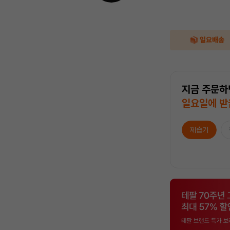
지금 주문하
일요일에 받
제습기
상
품
목
록