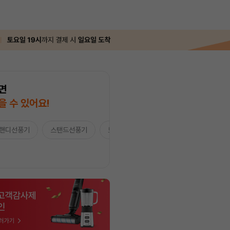
면
을 수 있어요!
핸디선풍기
스탠드선풍기
보조배터리/ACC
★Apple★