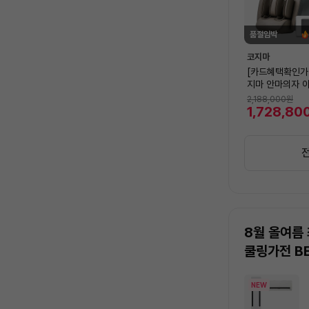
품절임박
코지마
[카드혜택확인가
지마 안마의자 아
MC-A250 +
2,188,000
원
목온열기(~8/9)
1,728,80
8월 올여름
쿨링가전 B
상
NEW
품
목