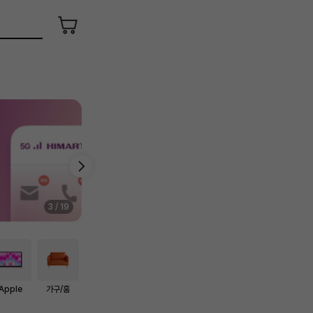
장
바
구
니
4
/
19
Apple
가구/홈