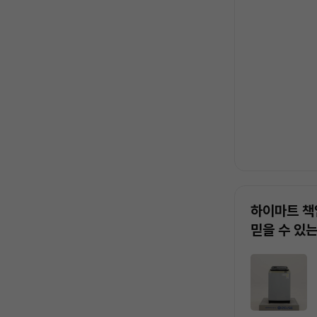
록
하이마트 책
믿을 수 있
상
품
목
록