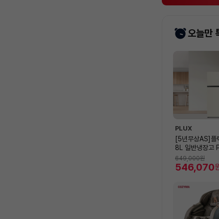
오늘만 
상
품
목
록
PLUX
[5년무상AS]플
8L 일반냉장고 P
528BG [528
649,000
원
546,070