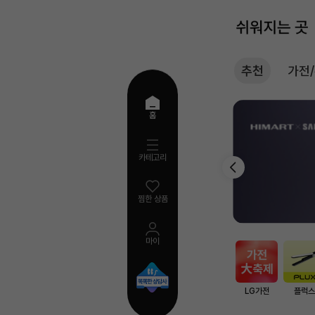
추천
가전
추
홈
천
카테고리
찜한 상품
마이
AI
검
색
LG가전
플럭