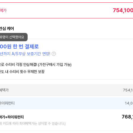
754,10
택가
안심 케어
28명이 선택했어요
000
원 한 번 결제로
년까지 A/S무상 보증기간 연장!
로 수리비 걱정 안심해결! (가전구매시 가입 가능)
도 내 수리비 횟수 무제한 보장
혜택가
754,
하이워런티
14,
768,
택가+하이워런티
제 카드에 따라 최대혜택가는 상이할 수 있습니다.)