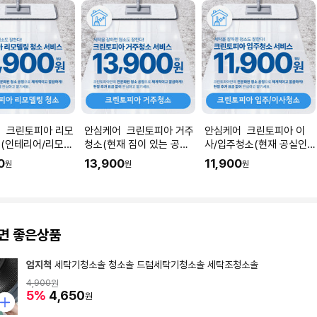
 크린토피아 리모
안심케어 크린토피아 거주
안심케어 크린토피아 이
(인테리어/리모델
청소(현재 짐이 있는 공간
사/입주청소(현재 공실인
직후) I 공간 평수
청소) I 공간 평수에 맞춰
공간청소) I 공간 평수에 맞
0
13,900
11,900
원
원
원
 수량을 입력해주세
수량을 입력해주세요.
춰 수량을 입력해주세요.
면 좋은상품
엄지척
세탁기청소솔 청소솔 드럼세탁기청소솔 세탁조청소솔
4,900
원
5%
4,650
원