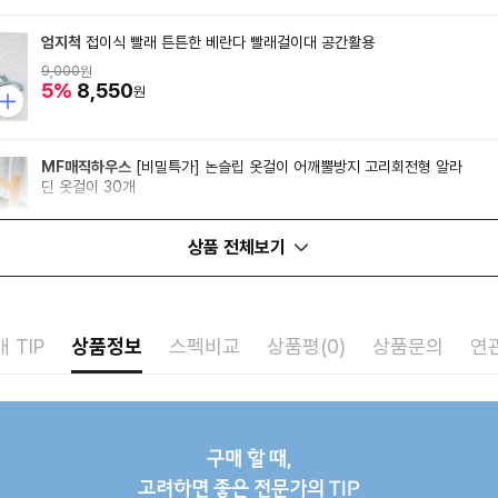
엄지척
접이식 빨래 튼튼한 베란다 빨래걸이대 공간활용
9,000
원
5%
8,550
원
MF매직하우스
[비밀특가] 논슬립 옷걸이 어깨뿔방지 고리회전형 알라
딘 옷걸이 30개
14,500
원
16%
12,180
원
상품 전체보기
 TIP
상품정보
스펙비교
상품평(0)
상품문의
연
구매 할 때,
고려하면 좋은 전문가의 TIP