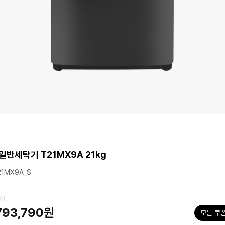
일반세탁기 T21MX9A 21kg
1MX9A_S
0원
793,790원
모든 쿠