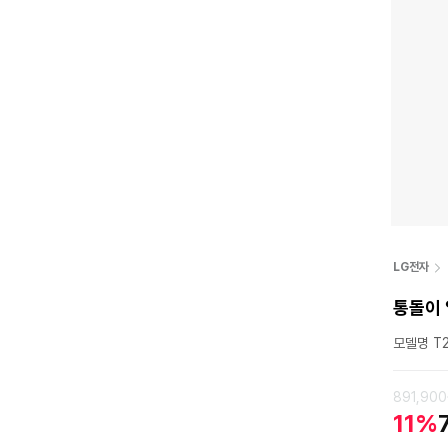
LG전자
통돌이 
모델명 T2
891,90
11%