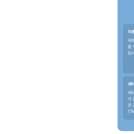
자동
세제
물 
입시
세탁
세탁
가 
은 
17