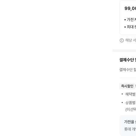
99,0
가전 
최대 
해당 
결제수단 
결제수단 할
즉시할인
혜택별
상품별
(미선택
가전을 
롯데 개