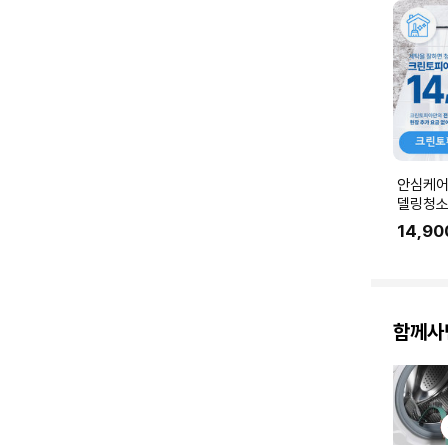
안심케어
델링청소
링 공사 
14,90
에 맞춰
요.
함께사