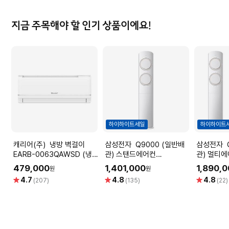
지금 주목해야 할 인기 상품이에요!
하이하이트세일
하이하이트
캐리어(주) 냉방 벽걸이
삼성전자 Q9000 (일반배
삼성전자 Q9000 (일반배
EARB-0063QAWSD (냉
관) 스탠드에어컨
관) 멀티
방18.7㎡) [전국기본설치비
AF60F17D11BS (냉방
AF60F17
479,000
1,401,000
1,890,
원
원
포함]
56.9㎡) 실외기포함 [전국
56.9㎡+
별
별
별
4.7
4.8
4.8
(207)
(135)
(22)
기본설치비 포함]
함 [전국
점
점
점