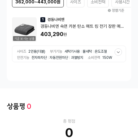
362,000~443,000원
사이즈
소비전력
사용시간
정렬기준
경동나비엔
1
경동나비엔 숙면 카본 탄소 매트 킹 전기 장판 매트
EME550S-KP
403,290
원
지금 보시는 상품
사이즈
2인용(더블)
부가기능
세탁기사용
물세탁
온도조절
안전기능
전자파차단
자동전원차단
과열방지
소비전력
150W
가로사이즈
대형(151cm 이상)
사용시간
15시간
상품평
0
총 평점
0