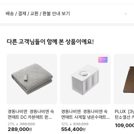
배송 / 결제 / 교환 / 환불 안내 보기
다른 고객님들이 함께 본 상품이에요!
경동나비엔 경동나비엔 숙
경동나비엔 경동나비엔 숙
PLUX [3년무상AS] 플럭스
면매트 DC 카본매트 퀸
면매트 사계절 냉온수매트
탄소열선 
EME520-QP
Air EMW751-SS (싱글) 냉
글)
21
% ↓
368,000
12
% ↓
630,000
109,00
수매트 온수매트 WI-FI
289,000
554,400
원
원