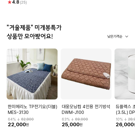
별
4.8
(25)
점
"겨울제품" 미개봉특가
상품만 모아봤어요!
낮은가격순
한미메리노 TP전기요(더블)
대웅모닝컴 4인용 전기방석
듀플렉스 
MES-3130
DWM-J100
(3.5L) D
64
% ↓
62,800
63
% ↓
69,000
10
% ↓
28,
22,000
25,000
26,000
원
원