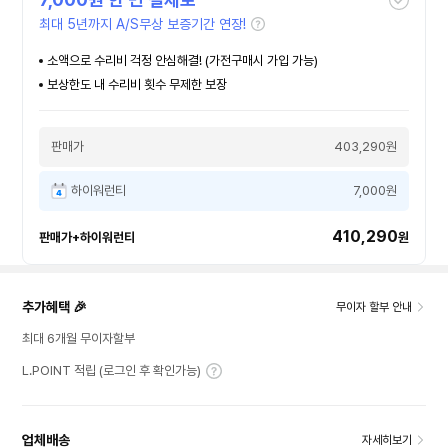
최대 5년까지 A/S무상 보증기간 연장!
소액으로 수리비 걱정 안심해결! (가전구매시 가입 가능)
보상한도 내 수리비 횟수 무제한 보장
판매가
403,290원
하이워런티
7,000원
410,290
판매가+하이워런티
원
추가혜택 🎉
무이자 할부 안내
최대 6개월 무이자할부
L.POINT 적립 (로그인 후 확인가능)
업체배송
자세히보기