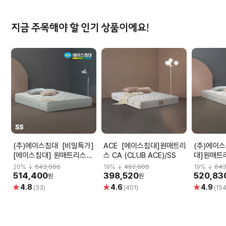
지금 주목해야 할 인기 상품이에요!
(주)에이스침대 [비밀특가]
ACE [에이스침대]원매트리
(주)에이스침대 
[에이스침대] 원매트리스
스 CA (CLUB ACE)/SS
대]원매트리
CA2(CLUB ACE2)/SS(슈
ACE2)/S
20
% ↓
643,000
19
% ↓
492,000
19
% ↓
643
퍼싱글사이즈)
514,400
398,520
520,83
원
원
별
별
별
4.8
4.6
4.9
(33)
(401)
(154
점
점
점