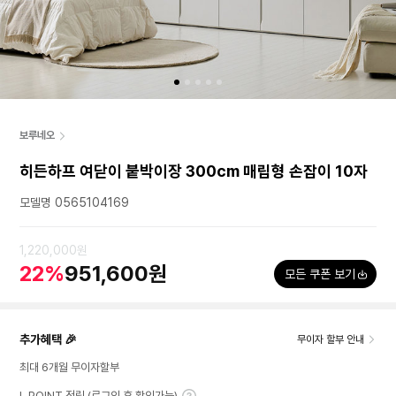
보루네오
히든하프 여닫이 붙박이장 300cm 매립형 손잡이 10자
모델명 0565104169
1,220,000원
22%
951,600원
모든 쿠폰 보기
추가혜택 🎉
무이자 할부 안내
최대 6개월 무이자할부
L.POINT 적립 (로그인 후 확인가능)