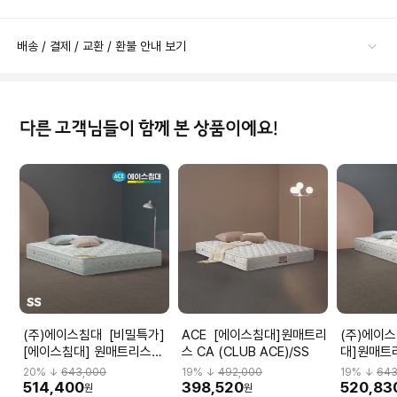
배송 / 결제 / 교환 / 환불 안내 보기
다른 고객님들이 함께 본 상품이에요!
(주)에이스침대 [비밀특가]
ACE [에이스침대]원매트리
(주)에이스침대 
[에이스침대] 원매트리스
스 CA (CLUB ACE)/SS
대]원매트리
CA2(CLUB ACE2)/SS(슈
ACE2)/S
20
% ↓
643,000
19
% ↓
492,000
19
% ↓
643
퍼싱글사이즈)
514,400
398,520
520,83
원
원