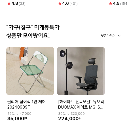
별
별
별
4.8
4.6
4.9
(33)
(401)
(154
점
점
점
"가구/침구" 미개봉특가
상품만 모아봤어요!
낮은가격순
클리어 접이식 1인 체어
[하이마트 단독모델] 듀오백
20240909T
DUOMAX 에어로 MG-S-
L2 DBBMGHL3NMBN-
25
% ↓
47,000
30
% ↓
320,000
M59BK
35,000
224,000
원
원