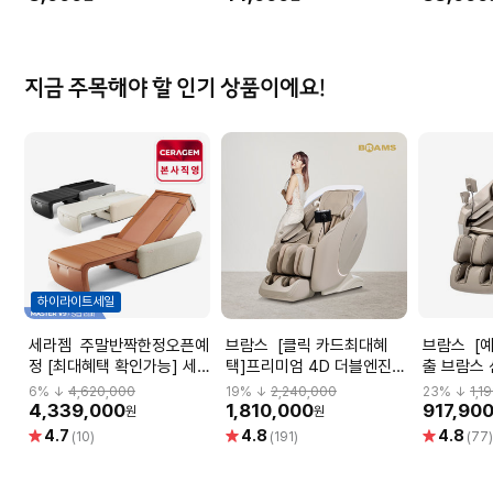
지금 주목해야 할 인기 상품이에요!
하이라이트세일
세라젬 주말반짝한정오픈예
브람스 [클릭 카드최대혜
브람스 [예약판매] 비밀노
정 [최대혜택 확인가능] 세
택]프리미엄 4D 더블엔진
출 브람스 
라젬 마스터 V9 S급 리퍼 척
안마의자 아우라 BRAMS-
의자 올인케
6
% ↓
4,620,000
19
% ↓
2,240,000
23
% ↓
1,1
추온열 의료기기
K8G008BA
K8H805
4,339,000
1,810,000
917,90
원
원
별
별
별
4.7
4.8
4.8
(10)
(191)
(77
점
점
점