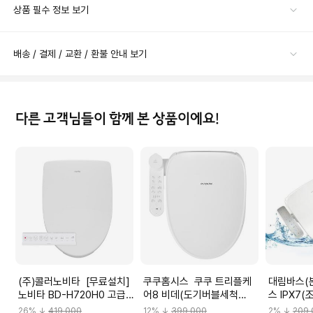
상품 필수 정보 보기
배송 / 결제 / 교환 / 환불 안내 보기
다른 고객님들이 함께 본 상품이에요!
(주)콜러노비타 [무료설치]
쿠쿠홈시스 쿠쿠 트리플케
대림바스(본사
노비타 BD-H720H0 고급
어8 비데(도기버블세척
스 IPX7(조작부
형 3단계 안심 살균(도기 살
&8WAY)(무료설치) CBT-
프리미엄 방수
26
% ↓
419,000
12
% ↓
399,000
2
% ↓
209,