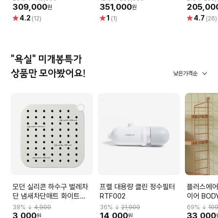
균) 방수비데
QSB1041W
S1800(
309,000
351,000
205,00
원
원
별
별
별
4.2
1
4.7
(12)
(1)
(26)
점
점
점
"욕실" 미개봉특가
상품만 모아봤어요!
낮은가격순
모던 실리콘 하수구 벌레차
프렐 대용량 클린 정수필터
플러스에어
단 냄새차단매트 화이트
RTF002
이어 BODY
MNA000002
38
% ↓
4,900
36
% ↓
21,900
69
% ↓
10
3,000
14,000
33,000
원
원