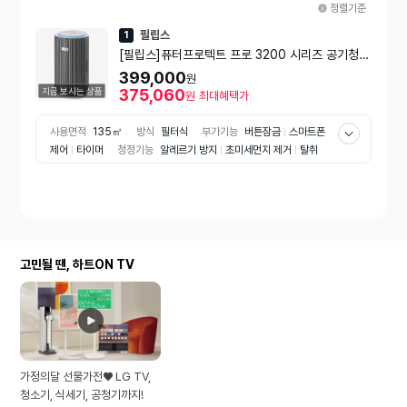
정렬기준
필립스
1
[필립스]퓨터프로텍트 프로 3200 시리즈 공기청정
기 _ AC3220/10
399,000
원
지금 보시는 상품
375,060
원
최대혜택가
사용면적
135㎡
방식
필터식
부가기능
버튼잠금
스마트폰
제어
타이머
청정기능
알레르기 방지
초미세먼지 제거
탈취
필터종류
프리필터
HEPA필터
e효율등급
2등급
인증
CA인
증
고민될 땐, 하트ON TV
가정의달 선물가전♥ LG TV,
청소기, 식세기, 공청기까지!