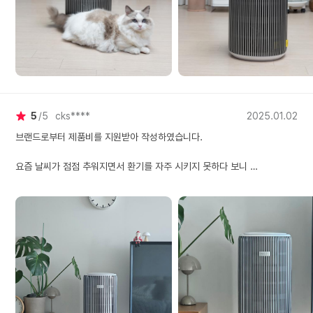
고양이 털 날림도 걱정되잖아요 이 공기청정기가 털이나 미세먼지도
앞으로 오래오래 예뻐하며 사용할 거 같아요.
함께 생활하시는 분들
추천드려요! 거기다 상단에
효과적으로 잡아줘서 안심이 돼요.
LED로 오염 정도도 직
으로 확인할 수 있어 좋
공기청정기 여러 제품 사용해 봤는데, 흡입구가 2개인 거는 처음 봐요.
후면과 전면 중간의 공기 배출로 앞뒤로 공기 배출 방향이 다른 제품은 처음
인데,
5
5
cks****
2025.01.02
브랜드로부터 제품비를 지원받아 작성하였습니다.
이렇게 배출구가 여러 방향이면 오염된 공기를 흡입하여 깨끗한 공기가 더
빠르게 순환될 거 같네요.
요즘 날씨가 점점 추워지면서 환기를 자주 시키지 못하다 보니
집안 공기가 점점 신경 쓰이더라고요
제품 안쪽엔 3중 헤파 필터가 있어서 눈에 보이지 않는 미세한 오염물질까
특히나 아이가 아토피가 있고 코가 자주 막히는 편이라서
지 처리할 수 있다고 하니
청소도 열심히 하고, 환기에도 신경 쓰는 편인데,
요즘은 바깥공기도 미세먼지가 장난 아니더라구요 ㅠㅜ
기대가 되네요.
이럴 때는 공기청정기가 선택이 아니라 필수인 것 같아요
또, 소음이 거의 없어서 고양이가 민감하게 반응하지 않아 너무 좋아요.
이번에 데려온 필립스 공청기는 일단 디자인이 너무 예뻐요!!
매일 집안 한가운데 꺼내놓아야 하는 가전이라서
우리 집 고양이는 작은 소리에도 신경 쓰는 편인데, 최대 세기로 작동해도
사실 디자인도 무시할 수 없는데, 크기도 적당하고
아무렇지 않게
동글동글한 디자인이 제법 귀여워서 마음에 들어요^^