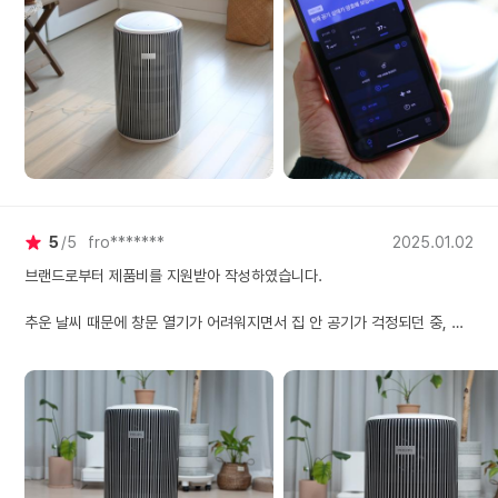
어+ 덕분에 기기에 가까이
같네요. 제품 안쪽엔 3중 헤
맘에 들더라고요.
가지 않고도 스마트한 사용
파 필터가 있어서 눈에
이 가능하다는 거~!! 세상 편
지 않는 미세한 오염물
조작 방법도 쉬워서 남녀노소 누구나 쉽게 컨트롤이 가능하고
하더라고요. 디자인부터 활
지 처리할 수 있다고 하니
용도까지 어느 하나 빠지지
대가 되네요. 또, 소음이 거
않고 매력적이라 앞으로 오
의 없어서 고양이가 민
무엇보다 소음이 적어 밤에 틀어두기에도 딱이었어요.
래오래 예뻐하며 사용할 거
게 반응하지 않아 너무
같아요.
요. 우리 집 고양이는 작은
약 40평까지 공간 커버가 가능하니 거실, 안방 어디든 활용 가능해서
소리에도 신경 쓰는 편
최대 세기로 작동해도 
요즘 이리저리 옮겨가며 열일 시키고 있네요.
렇지 않게 낮잠을 자더라고
5
5
fro*******
2025.01.02
요. 낮에는 주로 거실에
필터가 3중으로 되어 있어서 초미세먼지까지 걸러 준다고 하니
사용하고, 밤에는 안방으로
브랜드로부터 제품비를 지원받아 작성하였습니다.
옮겨서 쓰고 있는데, 
미세먼지 심한 날에도 잘 쓸 것 같네요~
쉬워서 정말 편리해요. 이 제
추운 날씨 때문에 창문 열기가 어려워지면서 집 안 공기가 걱정되던 중,
품은 최대 135 m² 공
필립스 에어 덕분에 기기에 가까이 가지 않고도 스마트한 사용이 가능하다
공기 정화를 해준다고 
필립스 공기청정기를 들여봤어요!
는 거~!!
넓은 공간에서도 걱정 
집을 비울 때는 필립스
작고 아담한 사이즈라 부담 없이 사용할 수 있는데,
세상 편하더라고요.
로 원격 조작도 가능해요.
출 중에도 고양이가 깨
성능은 정말 대단하더라고요. 특히. 우리 집엔 장모종 고양이가 있는데요,
디자인부터 활용도까지 어느 하나 빠지지 않고 매력적이라
공기에서 쉴 수 있으니
만족스럽답니다. 고양이와