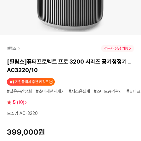
필립스
전문가 상담 가능
[필립스]퓨터프로텍트 프로 3200 시리즈 공기청정기 _
AC3220/10
가전플래너 추천 키워드
#넓은공간정화
#초미세먼지제거
#저소음설계
#스마트공기관리
#필터교
별
5
(10)
점
모델명 AC-3220
399,000원