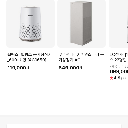
필립스 필립스 공기청정기
쿠쿠전자 쿠쿠 인스퓨어 공
LG전자 [1등급] 360플러
_600i 소형 [AC0650]
기청정기 AC-
스 22평형
28AHFF20FNW
AS235DW
46
% ↓
1,2
119,000
649,000
원
원
㎡) 크리
699,00
별
4.9
(22)
점