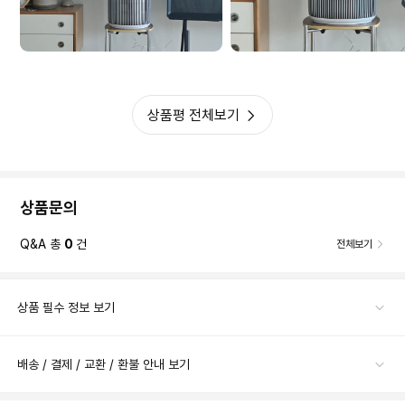
낮잠을 자더라고요. 낮에는 주로 거실에 두고 사용하고,
그리고 소음도 거의 없어서 밤에 틀고 자도
전혀 신경 쓰이지 않을 정도!!
밤에는 안방으로 옮겨서 쓰고 있는데, 이동이 쉬워서 정말 편리해요.
최대 135 m까지 커버할 수 있을 정도로 공기청정이 강력하고,
저소음 설계로 만들어져서 소음은 거의 없으니
이 제품은 최대 135 m 공간까지 공기 정화를 해준다고 해서
이보다 더 좋을 수 있을까요 )
상품평 전체보기
넓은 공간에서도 걱정 없고, 집을 비울 때는 필립스 앱으로 원격 조작도 가
디스플레이도 직관적이어서 사용하기도 정말 간편하답니다^^
능해요.
3중 HEPA 필터로 초미세먼지까지 걸러주는 점도 만족!!
스마트AIR로 언제 어디서나 간편하게 조작이 가능해서
외출 중에도 고양이가 깨끗한 공기에서 쉴 수 있으니 정말 만족스럽답니다.
상품문의
더욱더 스마트하게 사용도 가능해요!!
고양이와 함께 생활하시는 분들에게도 추천드려요!
Q&A 총
0
건
전체보기
거기다 상단에 LED로 오염 정도도 직관적으로 확인할 수 있어 좋네요!
상품 필수 정보 보기
배송 / 결제 / 교환 / 환불 안내 보기