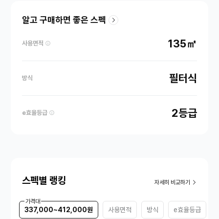
알고 구매하면 좋은 스펙
135㎡
사용면적
필터식
방식
2등급
e효율등급
스펙별 랭킹
자세히 비교하기
가격대
337,000~412,000원
사용면적
방식
e효율등급