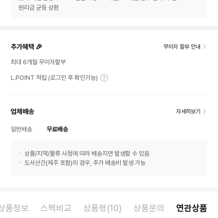
원리금 균등 상환
추가혜택 🎉
무이자 할부 안내
최대 6개월 무이자할부
L.POINT 적립 (로그인 후 확인가능)
업체배송
자세히보기
일반배송
무료배송
상품/지역/물류 사정에 따라 배송지연 발생할 수 있음
도서산간(제주 포함)의 경우, 추가 배송비 발생 가능
상품정보
스펙비교
상품평(10)
상품문의
연관상품