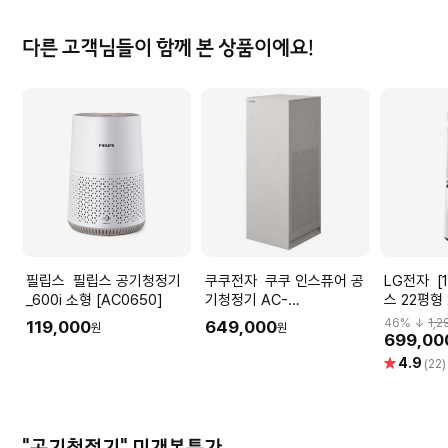
다른 고객님들이 함께 본 상품이에요!
필립스 필립스 공기청정기
쿠쿠전자 쿠쿠 인스퓨어 공
LG전자 [1등급] 360플러
_600i 소형 [AC0650]
기청정기 AC-
스 22평형
28AHFF20FNW
AS235DW
46
% ↓
1,2
119,000
649,000
원
원
㎡) 크리
699,00
별
4.9
(22)
점