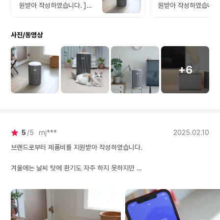
원받아 작성하였습니다. ]
원받아 작성하였습니다.
겨울에는 날씨 탓에 환기도
추운 날씨 때문에 창문
자주 하지 못하지만 대기질
가 어려워지면서 집 안
사진/동영상
이 좋지 않아 집안 공기 정화
가 걱정되던 중, 필립스 공기
에 신경이 쓰여 알아보다가
청정기를 들여봤어요! 작고
필립스 공기청정기를 만났어
아담한 사이즈라 부담 
요. 깔끔하고 단아한 디자인
사용할 수 있는데, 성능은 정
+6
이라 집안 어디에 두어도 잘
말 대단하더라고요. 특히
어우러져서 첫인상부터 맘에
리 집엔 장모종 고양이
들더라고요. 조작 방법도 쉬
는데요, 고양이 털 날림도 걱
워서 남녀노소 누구나 쉽게
정되잖아요? 이 공기
컨트롤이 가능하고 무엇보다
가 털이나 미세먼지도 효과
소음이 적어 밤에 틀어두기
적으로 잡아줘서 안심이
5
5
rnj***
2025.02.10
에도 딱이었어요. 약 40평
요. 공기청정기 여러 제품 사
까지 공간 커버가 가능하니
용해 봤는데, 흡입구가 
브랜드로부터 제품비를 지원받아 작성하였습니다.
거실, 안방 어디든 활용 가능
인 거는 처음 봐요. 후면과
해서 요즘 이리저리 옮겨가
전면 중간의 공기 배출
겨울에는 날씨 탓에 환기도 자주 하지 못하지만
며 열일 시키고 있네요. 필터
뒤로 공기 배출 방향이
가 3중으로 되어 있어서 초
제품은 처음인데, 이렇게 배
대기질이 좋지 않아 집안 공기 정화에 신경이 쓰여 알아보다가 필립스 공기
미세먼지까지 걸러 준다고
출구가 여러 방향이면 
청정기를 만났어요.
하니 미세먼지 심한 날에도
된 공기를 흡입하여 깨
잘 쓸 것 같네요~ 필립스 에
공기가 더 빠르게 순환
깔끔하고 단아한 디자인이라 집안 어디에 두어도 잘 어우러져서 첫인상부터