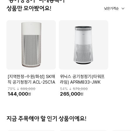
"공기청정기" 미개봉특가
상품만 모아봤어요!
낮은가격순
[지역한정-수원/화성] SK매
위닉스 공기청정기(타워프
직 공기청정기 ACL-25C1A
라임) APRM833-JWK
79
% ↓
699,000
54
% ↓
579,000
144,000
265,000
원
원
지금 주목해야 할 인기 상품이에요!