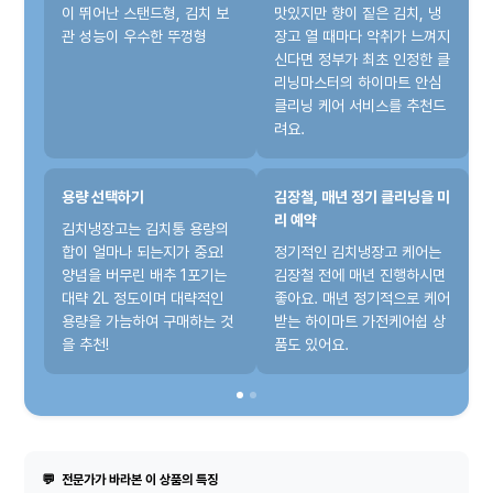
이 뛰어난 스탠드형, 김치 보
맛있지만 향이 짙은 김치, 냉
관 성능이 우수한 뚜껑형
장고 열 때마다 악취가 느껴지
신다면 정부가 최초 인정한 클
리닝마스터의 하이마트 안심
클리닝 케어 서비스를 추천드
려요.
용량 선택하기
김장철, 매년 정기 클리닝을 미
리 예약
김치냉장고는 김치통 용량의
합이 얼마나 되는지가 중요!
정기적인 김치냉장고 케어는
양념을 버무린 배추 1포기는
김장철 전에 매년 진행하시면
대략 2L 정도이며 대략적인
좋아요. 매년 정기적으로 케어
용량을 가늠하여 구매하는 것
받는 하이마트 가전케어쉽 상
을 추천!
품도 있어요.
💬
전문가가 바라본 이 상품의 특징