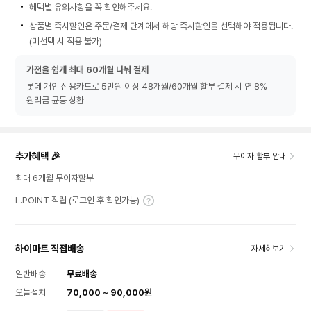
혜택별 유의사항을 꼭 확인해주세요.
상품별 즉시할인은 주문/결제 단계에서 해당 즉시할인을 선택해야 적용됩니다.
(미선택 시 적용 불가)
가전을 쉽게 최대 60개월 나눠 결제
롯데 개인 신용카드로 5만원 이상 48개월/60개월 할부 결제 시 연 8%
원리금 균등 상환
추가혜택 🎉
무이자 할부 안내
최대 6개월 무이자할부
L.POINT 적립 (로그인 후 확인가능)
하이마트 직접배송
자세히보기
일반배송
무료배송
오늘설치
70,000 ~ 90,000원