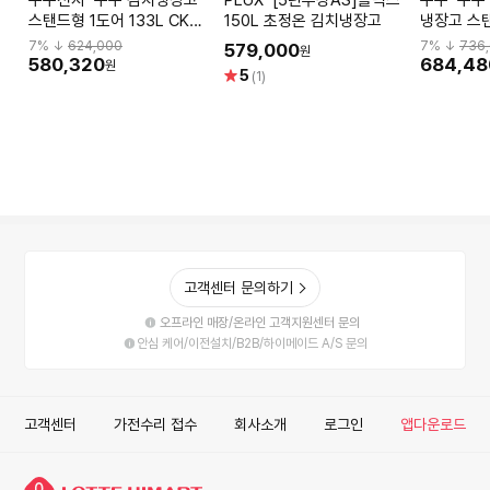
쿠쿠전자 쿠쿠 김치냉장고
PLUX [5년무상AS]플럭스
쿠쿠 쿠쿠 미식 컬렉션 김치
스탠드형 1도어 133L CKR-
150L 초정온 김치냉장고
냉장고 스탠
ANLD1410MS (대용량
CKR-BNL
7
% ↓
624,000
7
% ↓
736
579,000
원
9.7L
이트 유광
580,320
684,48
원
별
5
(1)
점
고객센터 문의하기
오프라인 매장/온라인 고객지원센터 문의
안심 케어/이전설치/B2B/하이메이드 A/S 문의
고객센터
가전수리 접수
회사소개
로그인
앱다운로드