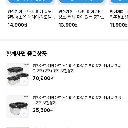
안심케어 크린토피아 리모
안심케어 크린토피아 거주
안심케어 
델링청소(인테리어/리모델
청소(현재 짐이 있는 공간청
입주청소(
링 공사 직후) I 공간 평수에
소) I 공간 평수에 맞춰 수량
청소) I 
14,900
13,900
11,900
원
원
원
맞춰 수량을 입력해주세요.
을 입력해주세요.
량을 입력
함께사면 좋은상품
키친아트
키친아트 스텐레스 다용도 밀폐용기 김치통 3종
G(2호+2호+3호) 보관용기
70,900
원
키친아트
키친아트 스텐레스 다용도 밀폐용기 김치통 3.6
L 2호 보관용기
25,500
원