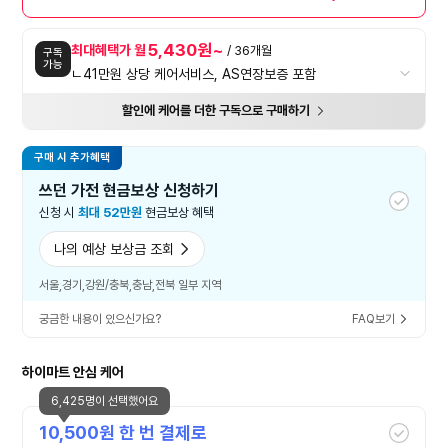
5,430원~
최대혜택가 월
/ 36개월
구독
가능
ㄴ41만원 상당 케어서비스, AS연장보증 포함
할인에 케어를 더한 구독으로 구매하기
구매 시 추가혜택
쓰던 가전 현금보상 신청하기
신청 시
최대 52만원
현금보상 혜택
나의 예상 보상금 조회
서울,경기,강원/충북,충남,전북 일부 지역
궁금한 내용이 있으신가요?
FAQ보기
하이마트 안심 케어
6,425명이 선택했어요
10,500
원 한 번 결제로