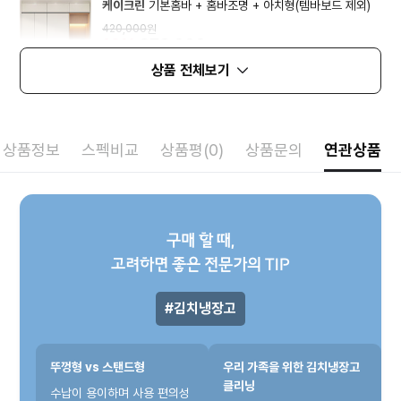
케이크린
기본홈바 + 홈바조명 + 아치형(템바보드 제외)
420,000
원
10%
378,000
원
상품 전체보기
상품정보
스펙비교
상품평(0)
상품문의
연관상품
구매 할 때,
고려하면 좋은 전문가의 TIP
김치냉장고
뚜껑형 vs 스탠드형
우리 가족을 위한 김치냉장고
클리닝
수납이 용이하며 사용 편의성