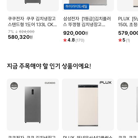
하이라이트세일
쿠쿠전자 쿠쿠 김치냉장고
삼성전자 [1등급]김치플러
PLUX [5년무상AS]플럭스
스탠드형 1도어 133L CKR-
스 뚜껑형 김치냉장고
150L 초
ANLD1410MS (대용량
RP22C3111Z1 (221L, 실버,
7
% ↓
624,000
920,000
579,00
원
9.7L
1등급)
580,320
원
별
별
4.8
5
(170)
(1)
점
점
지금 주목해야 할 인기 상품이에요!