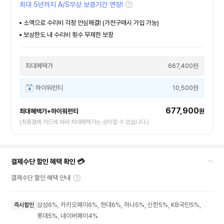
최대 5년까지 A/S무상 보증기간 연장!
소액으로 수리비 걱정 안심해결! (가전구매시 가입 가능)
보상한도 내 수리비 횟수 무제한 보장
최대혜택가
667,400원
하이워런티
10,500원
677,900
최대혜택가+하이워런티
원
(최종결제 카드에 따라 최대혜택가는 상이할 수 있습니다.)
결제수단 할인 혜택 확인 💳
결제수단 할인 혜택 안내
삼성6%, 카카오페이6%, 현대6%, 하나5%, 신한5%, KB국민5%,
즉시할인
롯데5%, 네이버페이4%