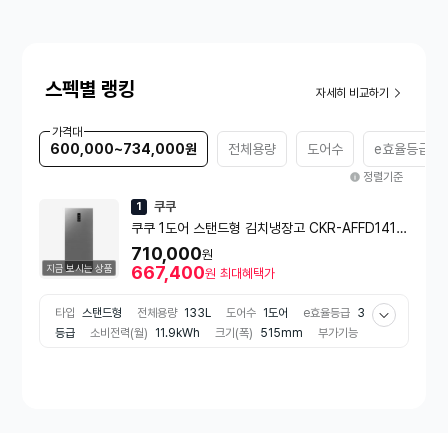
스펙별 랭킹
자세히 비교하기
가격대
600,000~734,000원
전체용량
도어수
e효율등급
정렬기준
쿠쿠
1
쿠쿠 1도어 스탠드형 김치냉장고 CKR-AFFD1410
MS (133L, 실버)
710,000
원
지금 보시는 상품
667,400
원
최대혜택가
타입
스탠드형
전체용량
133L
도어수
1도어
e효율등급
3
등급
소비전력(월)
11.9kWh
크기(폭)
515mm
부가기능
탈취기능
보관모드
야채/과일
주류
소주슬러시
색상
실버 계
열
종류
김치냉장고
김치통 개수
6개
도어 소재
메탈