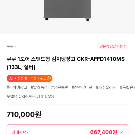
쿠쿠
전문가 상담 가능
쿠쿠 1도어 스탠드형 김치냉장고 CKR-AFFD1410MS
(133L, 실버)
가전플래너 추천 키워드
#김치냉장고
#발효숙성
#정온보관
#천연감미료
#소주슬러시
#독립온
모델명 CKR-AFFD1410MS
710,000원
667,400원
최대혜택가