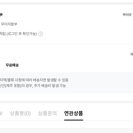
🎉
무이자 
월 무이자할부
T 적립 (로그인 후 확인가능)
무료배송
지역/물류 사정에 따라 배송지연 발생할 수 있음
간(제주 포함)의 경우, 추가 배송비 발생 가능
보
상품평(0)
상품문의
연관상품