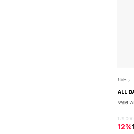
위닉스
ALL 
모델명 W
129,00
12%