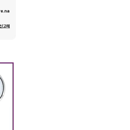
e.na
 신고해