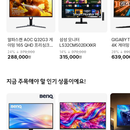
알파스캔 AOC Q32G3 게
삼성 모니터
GIGABYT
이밍 165 QHD 프리싱크
LS32CM502EKXKR
4K 게이밍
HDR 무결점 Q32G3_H
M32U_H
24
% ↓
379,000
14
% ↓
370,000
28
% ↓
89
288,000
315,000
639,00
원
원
지금 주목해야 할 인기 상품이에요!