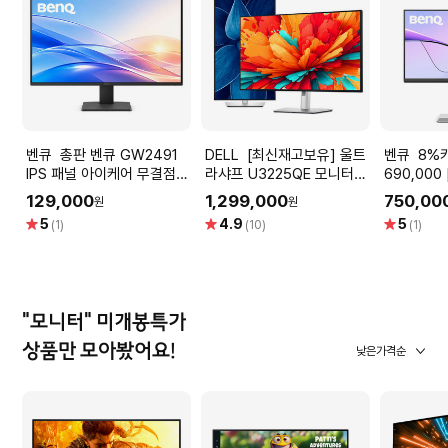
벤큐 총판 벤큐 GW2491
DELL [최신재고보유] 울트
벤큐 8%카드할인 혜택가
IPS 패널 아이케어 무결점
라샤프 U3225QE 모니터
690,000
FHD 사무용 가정용 모니터
4K UHD IPS Black USB-
MA270U 
129,000
1,299,000
750,00
원
원
C 썬더볼트 전문가 업무용
스플레이 M
별
별
별
5
4.9
5
(1)
(10)
(1)
[빠른출고]
인치 무결점
점
점
점
정용 모니
"모니터" 미개봉특가
상품만 모아봤어요!
낮은가격순