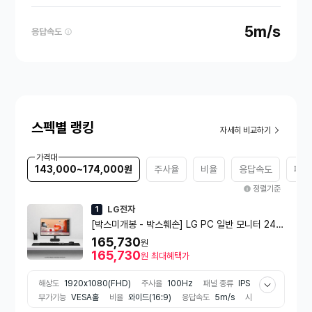
5m/s
응답속도
스펙별 랭킹
자세히 비교하기
가격대
143,000~174,000원
주사율
비율
응답속도
패널
정렬기준
LG전자
1
[박스미개봉 - 박스훼손] LG PC 일반 모니터 24B
A500 60cm(24) FHD IPS
165,730
원
165,730
원
최대혜택가
해상도
1920x1080(FHD)
주사율
100Hz
패널 종류
IPS
부가기능
VESA홀
비율
와이드(16:9)
응답속도
5m/s
시
력보호기능
플리커프리
색약지원모드
리더모드
게임특화기능