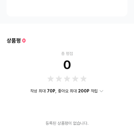
조준선표시
액션모드(DAS)
블랙스태빌라이저
모니터 스탠드
타입
틸트(상하)
패널 형태
평면
스피커출력
4W
단자
HD
MI
색상
블랙 계열
모니터 화면크기
60.4cm
상품평
0
총 평점
0
작성 최대
70P
, 좋아요 최대
200P
적립
등록된 상품평이 없습니다.