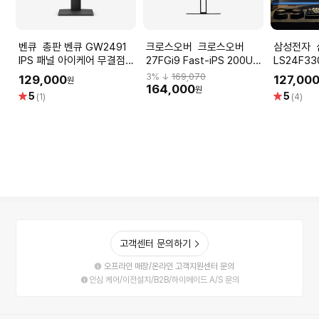
벤큐 총판 벤큐 GW2491
크로스오버 크로스오버
삼성전자 삼성전자
IPS 패널 아이케어 무결점
27FGi9 Fast-iPS 200UP
LS24F33
FHD 사무용 가정용 모니터
프로 Ai게이밍 무결점
치) 베젤리
3
% ↓
169,070
129,000
127,00
원
모니터
164,000
원
별
별
5
5
(1)
(4)
LS24F33
점
점
고객센터 문의하기
오프라인 매장/온라인 고객지원센터 문의
안심 케어/이전설치/B2B/하이메이드 A/S 문의