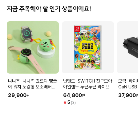
지금 주목해야 할 인기 상품이에요!
니니즈 니니즈 죠르디 땡글
닌텐도 SWITCH 친구모아
모락 하이퍼에디션 110W
이 워치 도킹형 보조배터리
아일랜드 두근두근 라이프
GaN USB
1200mAh (갤럭시워치/애
티 초고속
29,900
64,800
37,900
원
원
플워치)
별
5
(3)
점