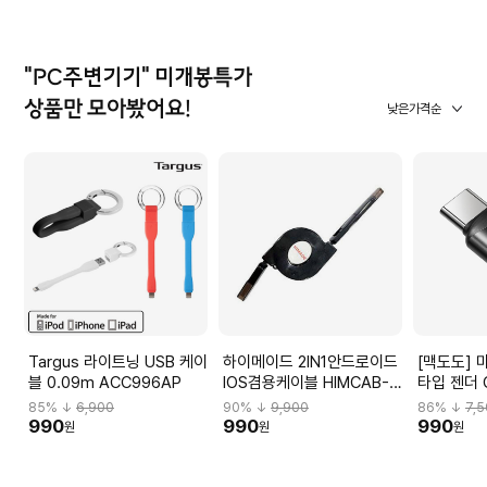
점
"PC주변기기" 미개봉특가
상품만 모아봤어요!
낮은가격순
Targus 라이트닝 USB 케이
하이메이드 2IN1안드로이드
[맥도도] 
블 0.09m ACC996AP
IOS겸용케이블 HIMCAB-
타입 젠더 
H001
85
% ↓
6,900
90
% ↓
9,900
86
% ↓
7,
990
990
990
원
원
원