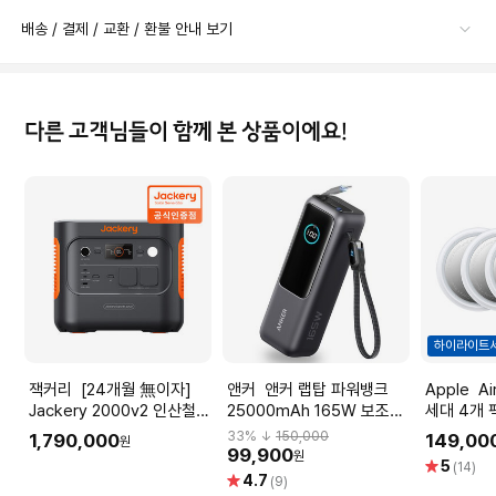
배송 / 결제 / 교환 / 환불 안내 보기
다른 고객님들이 함께 본 상품이에요!
하이라이트
잭커리 [24개월 無이자]
앤커 앤커 랩탑 파워뱅크
Apple AirTag 에어태그 1
Jackery 2000v2 인산철
25000mAh 165W 보조배
세대 4개 팩
올인원 파워뱅크 차박 캠핑
터리 블랙 A1695
[MX542F
33
% ↓
150,000
1,790,000
149,00
원
용
99,900
원
별
5
(14)
별
4.7
점
(9)