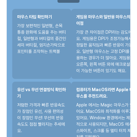
마우스 타입 확인하기
게임용 마우스와 일반용 마우스의 차
이점
가장 보편적인 일반형, 손목
통증 완화에 도움을 주는 버티
가장 큰 차이점은 DPI라는 감도에
컬, 일반형과 버티컬의 중간인
요. 게임용은 DPI가 조정가능해서
세미 버티컬, 엄지손가락으로
정밀한 움직임과 빠른 반응이 가능해
포인터를 조작하는 트랙볼
요. 일반형 마우스는 고정 DPI를 사
용하는 경우가 더 많아요. 게임용은
오른쪽, 왼쪽 버튼 외에 매크로설정
이 가능한 버튼이 있기도 해요.
유선 vs 무선 연결방식 확인하
컴퓨터가 MacOS라면 Apple 마
기
우스를 추천드려요.
저렴한 가격과 빠른 반응속도
Apple 에서는 Magic 마우스가 있
가 장점인 유선, 사용 편의성
어요. MacOS와 최적화를 이루고
이 장점인 무선! 무선의 반응
있어요. Window 환경에서는 제한
속도도 점점 빨라지는 추세에
적으로 사용되지만, MacOS 에서는
요.
스와이프, 스크롤 등 멀티 터치 제스