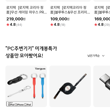
로지텍 [로지텍 코리아 정
로지텍 [로지텍코리아 정
로지텍 [로지텍코리아 정
품]무선 게이밍 마우스 PRO
품]블루투스&무선 프리미엄
품]블루투
SUPERLIGHT 2[블랙]
휴대용 마우스 MX
일루미네이
219,000
109,000
169,00
원
원
ANYWHERE 3S[화이트]
KEYS S
별
별
별
4.8
4.8
4.8
(44)
(18)
(29)
점
점
점
"PC주변기기" 미개봉특가
상품만 모아봤어요!
낮은가격순