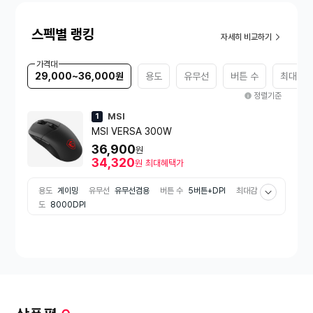
스펙별 랭킹
자세히 비교하기
가격대
29,000~36,000원
용도
유무선
버튼 수
최대감
정렬기준
MSI
1
MSI VERSA 300W
36,900
원
34,320
원
최대혜택가
용도
게이밍
유무선
유무선겸용
버튼 수
5버튼+DPI
최대감
도
8000DPI