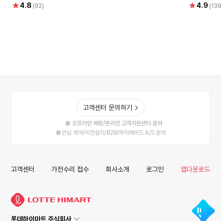
별
별
4.8
4.9
(92)
(139
게이밍컴퓨터 조립PC
AMD 게
점
점
고객센터 문의하기
오프라인 매장/온라인 고객지원센터 문의
안심 케어/이전설치/B2B/하이메이드 A/S 문의
고객센터
가전수리 접수
회사소개
로그인
앱다운로드
롯데하이마트 주식회사