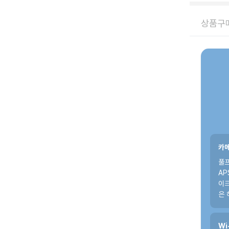
상품구매
카메
풀프
AP
이크
은 
Wi