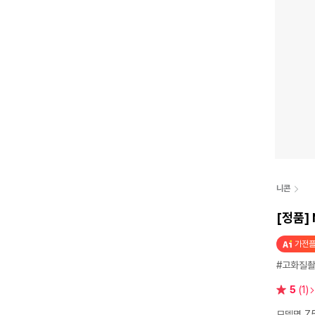
니콘
[정품] 
가전플
#고화질
별
5
(1)
점
모델명 Z50