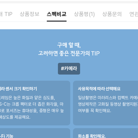
 TIP
상품정보
스펙비교
상품평(1)
상품문의
연
구매 할 때,
고려하면 좋은 전문가의 TIP
카메라
라 센서 크기 확인하기
사용목적에 따라 선택해요
레임은 높은 화질과 얕은 심도를,
일상촬영은 미러리스와 컴팩트 카메
S-C는 크롭 팩터로 더 좁은 화각을, 마
영상제작은 고화질 동영상 촬영지원
로 포서즈는 휴대성을, 중형은 매우 높
여부를 꼭 확인해요.
해상도를 제공해요.
-Fi 기능
화소를 확인해요.