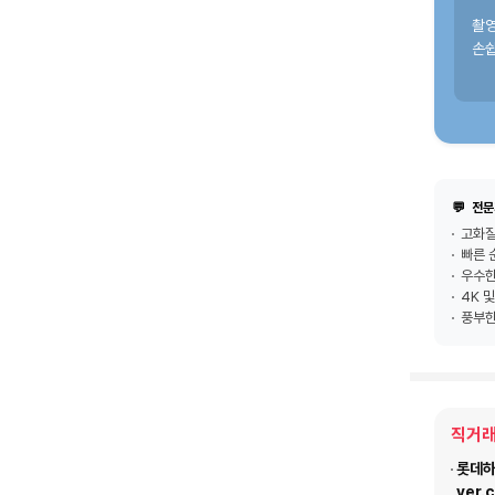
촬
손쉽
💬
전문
고화질
빠른 
우수한
4K 
풍부한
직거래
롯데하이
ver.