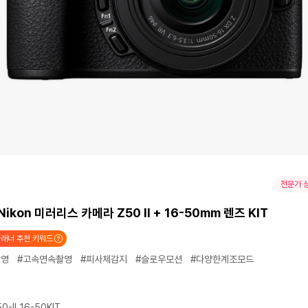
전문가 
Nikon 미러리스 카메라 Z50 II + 16-50mm 렌즈 KIT
래너 추천 키워드
촬영
#고속연속촬영
#피사체감지
#슬로우모션
#다양한계조모드
-II_16-50KIT