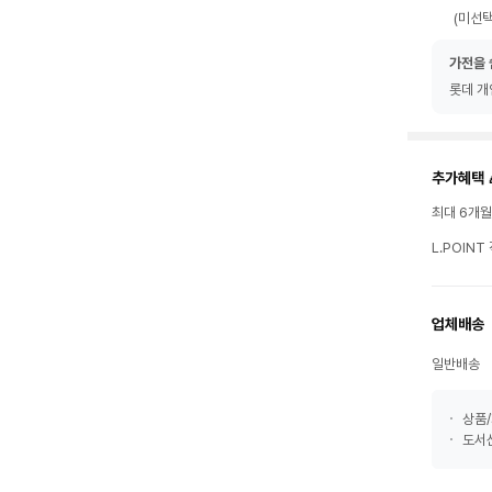
(미선택
가전을 
롯데 개
추가혜택 
최대 6개
L.POIN
업체배송
일반배송
상품/
도서산