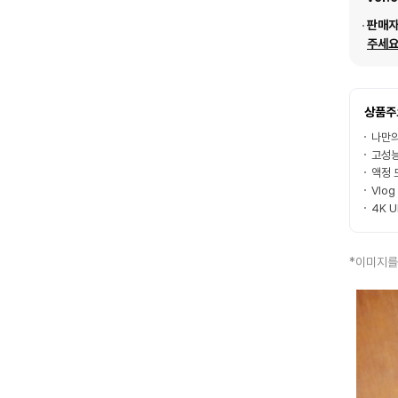
판매
주세요
상품주
나만의
고성능
액정 
Vlo
4K U
*이미지를