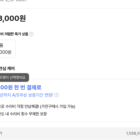
98,000원
대비 저렴한 특가 상품
품
,000
원
안심 케어
50명이 선택했어요
000
원 한 번 결제로
년까지 A/S무상 보증기간 연장!
로 수리비 걱정 안심해결! (가전구매시 가입 가능)
도 내 수리비 횟수 무제한 보장
가
1,598,