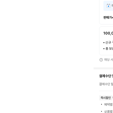
판매가
100,
신규 
총 보
해당 
결제수단 
결제수단 할
즉시할인
혜택별
상품별