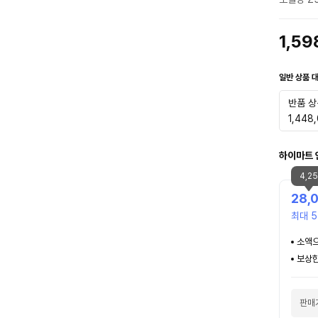
1,5
일반 상품 
반품 상
1,448
하이마트 
4,2
28,
최대 5
소액으
보상한
판매