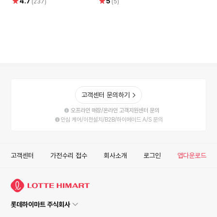
별
별
4.7
5
(237)
(5)
점
점
고객센터 문의하기
오프라인 매장/온라인 고객지원센터 문의
안심 케어/이전설치/B2B/하이메이드 A/S 문의
고객센터
가전수리 접수
회사소개
로그인
앱다운로드
롯데하이마트 주식회사