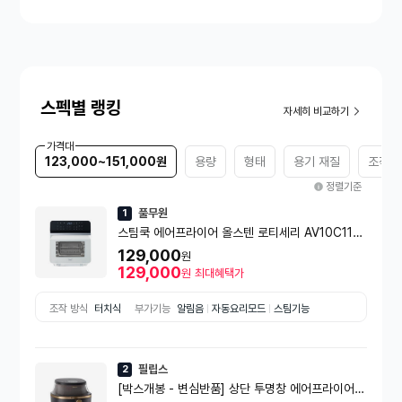
스펙별 랭킹
자세히 비교하기
가격대
123,000~151,000원
용량
형태
용기 재질
조작 
정렬기준
풀무원
1
스팀쿡 에어프라이어 올스텐 로티세리 AV10C11W
A
129,000
원
129,000
원
최대혜택가
조작 방식
터치식
부가기능
알림음
자동요리모드
스팀기능
필립스
2
[박스개봉 - 변심반품] 상단 투명창 에어프라이어