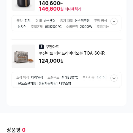
7.2L_NA342/00
146,600
원
146,600
원
최대혜택가
용량
7.2L
형태
바스켓형
용기 재질
논스틱코팅
조작 방식
터치식
조절온도
최대200℃
소비전력
2000W
조리기능
구이/로스팅
해동
부가기능
타이머
보온기능
용도
가정용
출시년도
2024년
쿠진아트
3
쿠진아트 에어프라이어오븐 TOA-60KR
124,000
원
조작 방식
다이얼식
조절온도
최대230℃
부가기능
타이머
온도조절가능
전원자동차단
내부조명
상품평
0