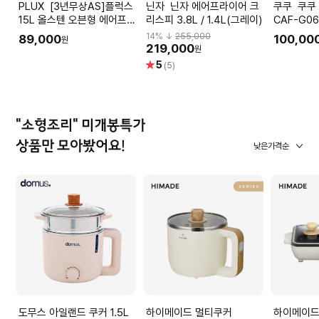
PLUX [3년무상AS]플럭스
닌자 닌자 에어프라이어 크
쿠쿠 쿠쿠 에어프라이어
15L 올스텐 오븐형 에어프라
리스피 3.8L / 1.4L(그레이)
CAF-G06
이어
14
% ↓
255,000
89,000
100,00
원
219,000
원
별
5
(5)
점
"소형조리" 미개봉특가
상품만 모아봤어요!
낮은가격순
도무스 아일랜드 쿠커 1.5L
하이메이드 멀티쿠커
하이메이드