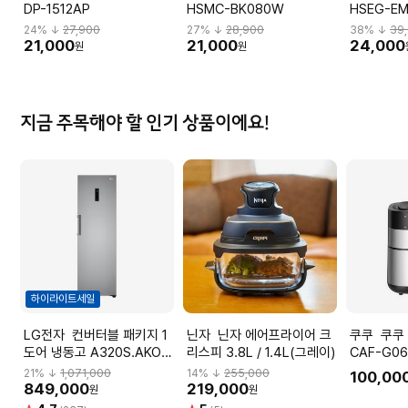
DP-1512AP
HSMC-BK080W
HSEG-E
24
% ↓
27,900
27
% ↓
28,900
38
% ↓
39
21,000
21,000
24,000
원
원
지금 주목해야 할 인기 상품이에요!
하이라이트세일
LG전자 컨버터블 패키지 1
닌자 닌자 에어프라이어 크
쿠쿠 쿠쿠 에어프라이어
도어 냉동고 A320S.AKOR
리스피 3.8L / 1.4L(그레이)
CAF-G06
[321L]
21
% ↓
1,071,000
14
% ↓
255,000
100,00
849,000
219,000
원
원