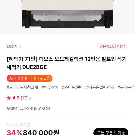
LG전자
전문가 상담 가능
[혜택가 71만] 디오스 오브제컬렉션 12인용 빌트인 식기
세척기 DUE2BGE
가전플래너 추천 키워드
#토네이도세척날개
#연수장치
#스마트선반
#자동문열림건조
#구석구석
별
4.9
(79)
점
모델명 DUE2BGE.AKOR
1,270,000원
34%
840,000원
모든 쿠폰 보기