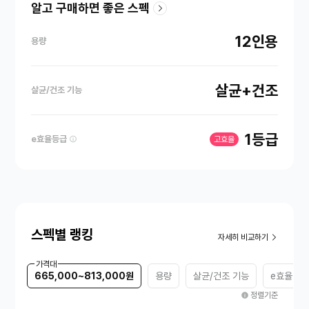
알고 구매하면 좋은 스펙
12인용
용량
살균+건조
살균/건조 기능
1등급
e효율등급
고효율
스펙별 랭킹
자세히 비교하기
가격대
665,000~813,000원
용량
살균/건조 기능
e효율등급
정렬기준