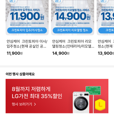
안심케어 크린토피아 이사/
안심케어 크린토피아 리모
안심케어 
입주청소(현재 공실인 공간
델링청소(인테리어/리모델
청소(현재
청소) I 공간 평수에 맞춰 수
링 공사 직후) I 공간 평수에
소) I 공
11,900
14,900
13,900
원
원
량을 입력해주세요.
맞춰 수량을 입력해주세요.
을 입력해
이런 행사 상품이에요