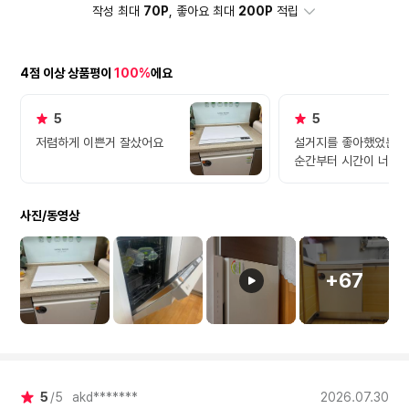
작성 최대
70P
, 좋아요 최대
200P
적립
4점 이상 상품평이
100%
에요
5
5
저렴하게 이쁜거 잘샀어요
설거지를 좋아했었는데
순간부터 시간이 너무 
워 식세기를 사야겠다 
하고 싱크하부장을 올
사진/동영상
어요. 식세기 때문에ㅠ
이마트에서 가전을 주로
다보니 틈만나면 어플
서 핫딜뜨기만 기다렸
+67
완전 저렴하게 구매부터
어요.5월3일구매 설치
월18일 입니다 ㅋㅋㅋ
이상 배송보류도 감사
다. 프로설치 기사님 께
찌나 유쾌하게 작업하
5
5
akd*******
2026.07.30
설치하시는 내내 옆에서