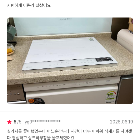
경하면서 즐거웠네요^^
저렴하게 이쁜거 잘샀어요
감사드립니다^^ 서론이
고 살면서 산 가전제품
제일 맘에 드네요. 전날
기 미역국 끓인 소기름
냄비,눌러붙은 미역몇
떼고 넣었는데 세상에;;;
소 손설거지보다 더 깨
게 씻겨나오네요.국자나
른 기름진 플라스틱 그
얼마나 뽀드득 씻겨나
ㅎㅎㅎ 이 날씨에 그런
설거지 하려면 고온수로
번이나 헹궈가며 땀뻘
며 겨우 해야될일을 황
게 끝내버리네요 ㅋㅋㅋ
전제품에 이렇게 흥분하기는
첨이에요ㅋㅋㅋ 세제는
원 타블렛 하나 넣으니
이나 린스 안써도 되고
5
5
yg9*************
2026.06.19
것 같아요. 정말 최고에요
설거지를 좋아했었는데 어느순간부터 시간이 너무 아까워 식세기를 사야겠
다 결심하고 싱크하부장을 올교체했어요.