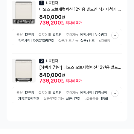
LG전자
1
디오스 오브제컬렉션 12인용 빌트인 식기세척기 D
UE2BGE
840,000
원
지금 보시는 상품
739,200
원
최대혜택가
용량
12인용
설치형태
빌트인
주요기능
예약세척
누수방지
강력세척
자동문열림건조
살균/건조 기능
살균+건조
e효율등
급
1등급
소비전력
1600W
표준세척시간
60분
1회 물 사
용량
14.5L
LG전자
2
[혜택가 71만] 디오스 오브제컬렉션 12인용 빌트인
식기세척기 DUE2BGE
840,000
원
739,200
원
최대혜택가
용량
12인용
설치형태
빌트인
주요기능
예약세척
강력세척
자동문열림건조
살균/건조 기능
살균+건조
e효율등급
1등급
소비전력
1·600W