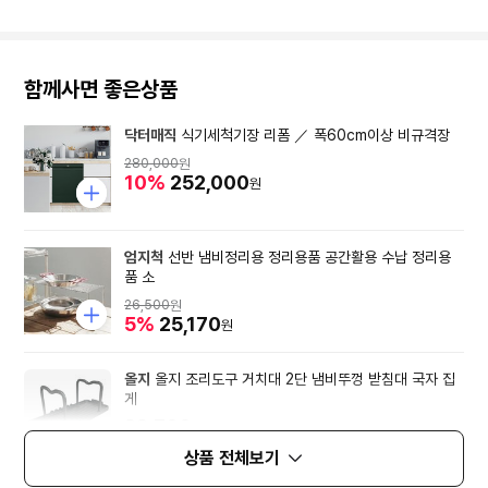
함께사면 좋은상품
닥터매직
식기세척기장 리폼 ／ 폭60cm이상 비규격장
280,000
원
10%
252,000
원
엄지척
선반 냄비정리용 정리용품 공간활용 수납 정리용
품 소
26,500
원
5%
25,170
원
올지
올지 조리도구 거치대 2단 냄비뚜껑 받침대 국자 집
게
32,700
원
상품 전체보기