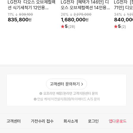
LG전자 디오스 오브제컬렉
LG전자 [혜택가 146만] 디
LG전자 [장기할부] [혜택가
션 식기세척기 12인용
오스 오브제컬렉션 14인용
71만] 디
DUE1BGLE
빌트인 식기세척기
12인용 
11
% ↓
939,100
26
% ↓
2,275,000
34
% ↓
1,2
DEE6BGE (열풍건조_ 100
DUE2BG
835,800
1,680,000
840,00
원
원
도 트루스팀_ 네이처 베이
별
별
5
5
(28)
(2)
지)
점
점
고객센터 문의하기
오프라인 매장/온라인 고객지원센터 문의
안심 케어/이전설치/B2B/하이메이드 A/S 문의
고객센터
가전수리 접수
회사소개
로그인
앱다운로드