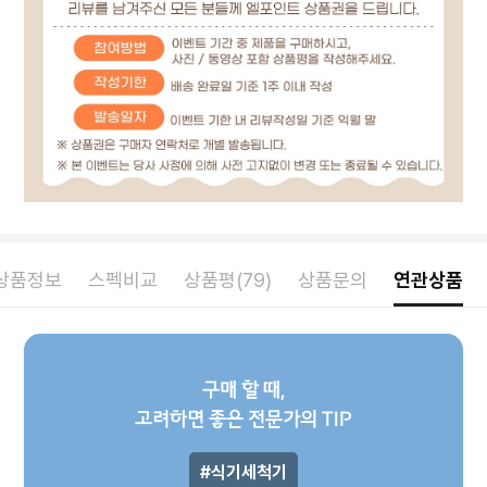
상품정보
스펙비교
상품평(79)
상품문의
연관상품
구매 할 때,
고려하면 좋은 전문가의 TIP
식기세척기