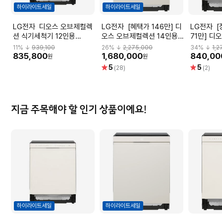
하이라이트세일
하이라이트세일
LG전자 디오스 오브제컬렉
LG전자 [혜택가 146만] 디
LG전자 [장기할부] [혜택가
션 식기세척기 12인용
오스 오브제컬렉션 14인용
71만] 디
DUE1BGLE
빌트인 식기세척기
12인용 
11
% ↓
939,100
26
% ↓
2,275,000
34
% ↓
1,2
DEE6BGE (열풍건조_ 100
DUE2BG
835,800
1,680,000
840,00
원
원
도 트루스팀_ 네이처 베이
별
별
5
5
(28)
(2)
지)
점
점
지금 주목해야 할 인기 상품이에요!
하이라이트세일
하이라이트세일