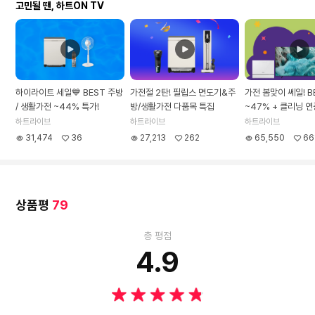
고민될 땐, 하트ON TV
하이라이트 세일💙 BEST 주방
가전절 2탄! 필립스 면도기&주
가전 봄맞이 쎄일! B
/ 생활가전 ~44% 특가!
방/생활가전 다품목 특집
~47% + 클리닝 연
하트라이브
하트라이브
하트라이브
31,474
36
27,213
262
65,550
66
상품평
79
총 평점
4.9