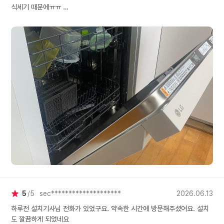
식세기 때문에ㅠㅠ
하이마트에서 가전을 주로 사다보니 틈만나면 어플접속해서 핫딜뜨기만 기
다렸다가 완전 저렴하게 구매부터 했어요.5월3일구매 설치는 6월18일 입
니다 ㅋㅋㅋ
한달이상 배송보류도 감사합니다.
프로설치 기사님 께서 어찌나 유쾌하게 작업하시던지 설치하시는 내내 옆에
서 구경하면서 즐거웠네요^^
정말 감사드립니다^^
서론이 길었고 살면서 산 가전제품 중에 제일 맘에 드네요.
전날 소고기 미역국 끓인 소기름 범벅 냄비,눌러붙은 미역몇개만 떼고 넣었
는데 세상에 평소 손설거지보다 더 깨끗하게 씻겨나오네요.국자나 다른 기
름진 플라스틱 그릇들 얼마나 뽀드득 씻겨나오는지 ㅎㅎㅎ 이 날씨에 그런
기름설거지 하려면 고온수로 몇번이나 헹궈가며 땀뻘뻘흘리며 겨우 해야될
일을 황당하게 끝내버리네요 ㅋㅋㅋ
가전제품에 이렇게 흥분하기는 첨이에요ㅋㅋㅋ
세제는 올인원 타블렛 하나 넣으니 소금이나 린스 안써도 되고 편한것 같아
요.
정말 최고에요!!!
5
5
sec********************
2026.06.13
하루전 설치기사님 전화가 있었구요. 약속한 시간에 방문해주셨어요. 설치
도 깔끔하게 되었네요