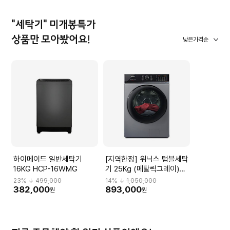
"세탁기" 미개봉특가
상품만 모아봤어요!
낮은가격순
하이메이드 일반세탁기
[지역한정] 위닉스 텀블세탁
16KG HCP-16WMG
기 25Kg (메탈릭그레이)
TMWM250-KSK
23
% ↓
499,000
14
% ↓
1,050,000
382,000
893,000
원
원