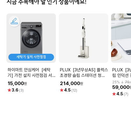
지금 주목해야 할 인기 상품이에요!
하이마트 안심케어 [세탁
PLUX [3년무상AS] 플럭스
PLUX [3년무상AS] 1구 슬
기] 가전 설치 사전점검 서비
초경량 슬림 스테이션 청소
림 인덕션 
스
기 PLX-GVC250SLSTBG
EIR0120
25
% ↓
79
15,000
214,000
원
원
2000W)
59,000
별
별
3.6
4.5
(3)
(12)
별
4.5
점
점
(7)
점