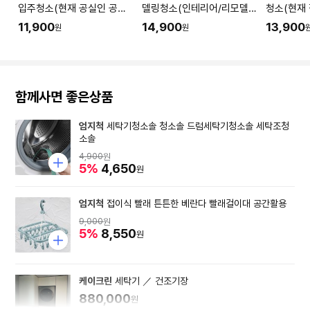
입주청소(현재 공실인 공간
델링청소(인테리어/리모델
청소(현재
청소) I 공간 평수에 맞춰 수
링 공사 직후) I 공간 평수에
소) I 공
11,900
14,900
13,900
원
원
량을 입력해주세요.
맞춰 수량을 입력해주세요.
을 입력해
함께사면 좋은상품
엄지척
세탁기청소솔 청소솔 드럼세탁기청소솔 세탁조청
소솔
4,900
원
5%
4,650
원
엄지척
접이식 빨래 튼튼한 베란다 빨래걸이대 공간활용
9,000
원
5%
8,550
원
케이크린
세탁기 ／ 건조기장
880,000
원