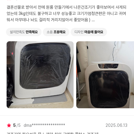
결혼선물로 받아서 전에 원룸 만들기에서 나온건조기가 좋아보여서 사게되
었는데 3kg인데도 불구하고 너무 성능좋고 크기가엄청큰편은 아니고 귀여
워서 아무데나 놔도 걸리적 거리지않아서 좋았어욤 )
하이마트거에 5년 무상as라서 만족하면서 뽀송한 빨래들이랑 살고있습니
다! 곧 장마라서 엄청꿉꿉할텐데 수건이나 옷들 걸레냄새에서 해방되서 좋
설치만족도
만족해요
소음
조용해요
디자인
마음에 들어요
네요 ㅎㅎ
5
5
dma****************
2025.06.13