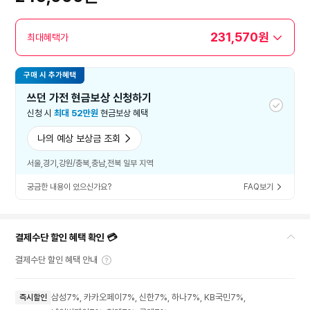
231,570원
최대혜택가
구매 시 추가혜택
쓰던 가전 현금보상 신청하기
신청 시
최대 52만원
현금보상 혜택
나의 예상 보상금 조회
서울,경기,강원/충북,충남,전북 일부 지역
궁금한 내용이 있으신가요?
FAQ보기
결제수단 할인 혜택 확인 💳
결제수단 할인 혜택 안내
삼성7%, 카카오페이7%, 신한7%, 하나7%, KB국민7%,
즉시할인