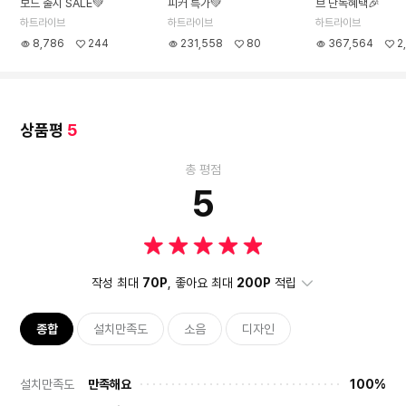
보드 출시 SALE💚
피커 특가💚
브 단독혜택🎉
하트라이브
하트라이브
하트라이브
8,786
244
231,558
80
367,564
2
상품평
5
총 평점
5
작성 최대
70P
, 좋아요 최대
200P
적립
종합
설치만족도
소음
디자인
설치만족도
만족해요
100%