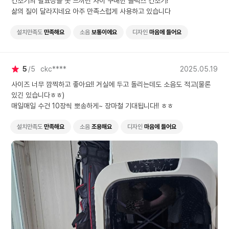
건조기의 필요성을 못 느끼던 차이 구매한 플럭스 건조기!
삶의 질이 달라지네요 아주 만족스럽게 사용하고 있습니다
설치만족도
만족해요
소음
보통이에요
디자인
마음에 들어요
5
5
ckc****
2025.05.19
사이즈 너무 깜찍하고 좋아요!! 거실에 두고 돌리는데도 소음도 적고(물론
있긴 있습니다ㅎㅎ)
매일매일 수건 10장씩 뽀송하게~ 장마철 기대됩니다!! ㅎㅎ
설치만족도
만족해요
소음
조용해요
디자인
마음에 들어요