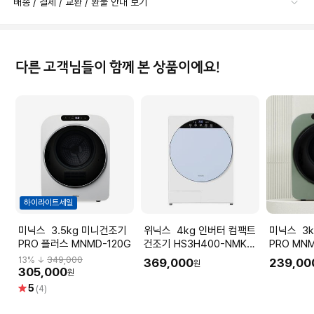
배송 / 결제 / 교환 / 환불 안내 보기
다른 고객님들이 함께 본 상품이에요!
하이라이트세일
미닉스 3.5kg 미니건조기
위닉스 4kg 인버터 컴팩트
미닉스 3kg 미니 건조기
PRO 플러스 MNMD-120G
건조기 HS3H400-NMK
PRO MNM
(크림블루)
13
% ↓
349,000
369,000
239,00
원
305,000
원
별
5
(4)
점