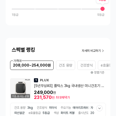
1등급
5등급
스펙별 랭킹
자세히 비교하기
가격대
208,000~254,000원
건조 용량
건조방식
e효율등급
정렬기준
PLUX
1
[5년무상AS] 플럭스 3kg 국내생산 미니건조기 PL
X-DRY03PTCBG
249,000
원
지금 보시는 상품
231,570
원
최대혜택가
건조 용량
3kg
건조방식
히터식
주요기능
에어리프레쉬
자
외선살균
e효율등급
5등급
색상
화이트 계열
출시년도
20