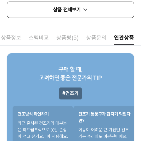
상품 전체보기
상품정보
스펙비교
상품평(5)
상품문의
연관상품
구매 할 때,
고려하면 좋은 전문가의 TIP
건조기
건조방식 확인하기
건조기 통풍구가 갑자기 막힌다
면?
최근 출시된 건조기의 대부분
은 히트펌프식으로 옷감 손상
이동이 어려운 큰 가전인 건조
이 적고 전기요금이 저렴해요.
기는 수리비도 비싼편이에요.