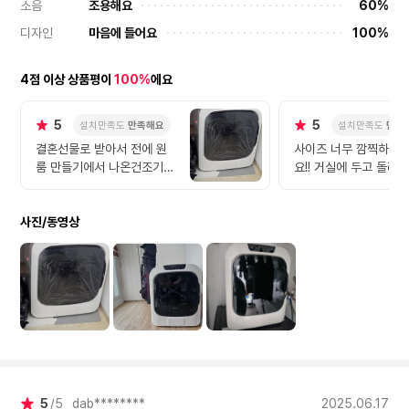
소음
조용해요
60%
디자인
마음에 들어요
100%
4점 이상 상품평이
100%
에요
5
5
설치만족도
만족해요
설치만족도
만족
결혼선물로 받아서 전에 원
사이즈 너무 깜찍하고 
룸 만들기에서 나온건조기가
요!! 거실에 두고 돌리
좋아보여서 사게되었는데 3
소음도 적고(물론 있긴
kg인데도 불구하고 너무 성
니다ㅎㅎ) 매일매일 수건
사진/동영상
능좋고 크기가엄청큰편은 아
장씩 뽀송하게~ 장마철
니고 귀여워서 아무데나 놔
됩니다!! ㅎㅎ
도 걸리적 거리지않아서 좋
았어욤 ) 하이마트거에 5년
무상as라서 만족하면서 뽀
송한 빨래들이랑 살고있습니
다! 곧 장마라서 엄청꿉꿉할
텐데 수건이나 옷들 걸레냄
새에서 해방되서 좋네요 ㅎ
ㅎ
5
5
dab********
2025.06.17