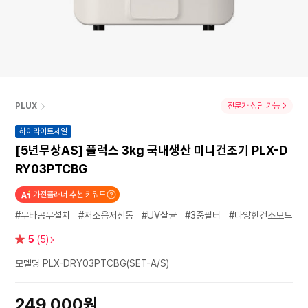
PLUX
전문가 상담 가능
하이라이트세일
[5년무상AS] 플럭스 3kg 국내생산 미니건조기 PLX-D
RY03PTCBG
가전플래너 추천 키워드
#무타공무설치
#저소음저진동
#UV살균
#3중필터
#다양한건조모드
별
5
(5)
점
모델명 PLX-DRY03PTCBG(SET-A/S)
249,000원