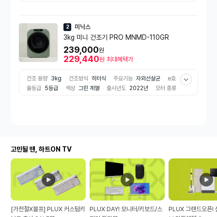
25년
미닉스
2
3kg 미니 건조기 PRO MNMD-110GR
239,000
원
229,440
원
최대혜택가
건조 용량
3kg
건조방식
히터식
주요기능
자외선살균
e효
율등급
5등급
색상
그린 계열
출시년도
2022년
모터 종류
AC모터
고민될 땐, 하트ON TV
[가전절X블프] PLUX 커스텀키
PLUX DAY! 모니터/키보드/스
PLUX 그랜드오픈!