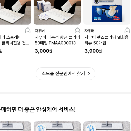
자우버
자우버
리너 스프레이
자우버 다목적 항균 클리너
자우버 렌즈클리닝 일회용
 + 클리너전용 천
50매입 PMAA000013
티슈 50매입
40037
3,000
3,900
원
원
원
소모품 전문관에서 찾기
구매하면 더 좋은 안심케어 서비스!