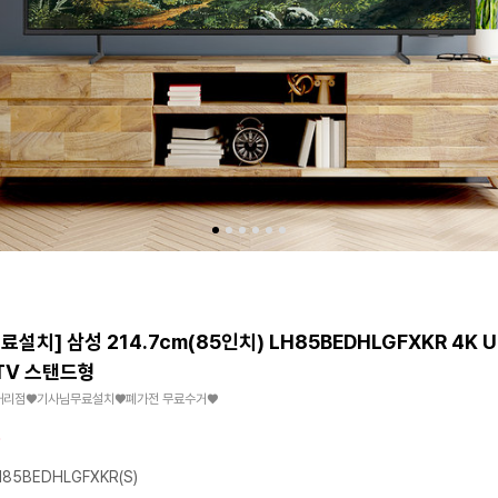
료설치] 삼성 214.7cm(85인치) LH85BEDHLGFXKR 4K U
TV 스탠드형
대리점♥기사님무료설치♥폐가전 무료수거♥
85BEDHLGFXKR(S)