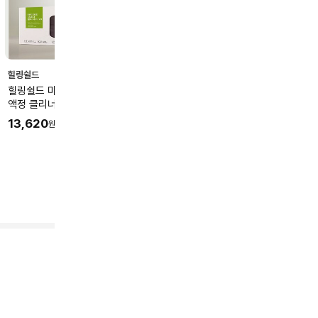
힐링쉴드
힐링쉴드 마이크로 극세사
액정 클리너 IL20
13,620
원