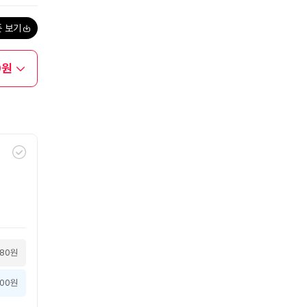
폰 보기
0원
580원
000원