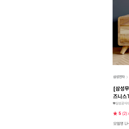
삼성전자
[삼성무
즈니스
♥삼성공식
별
5
(2)
점
모델명 LH