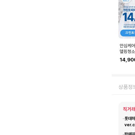
안심케어
델링청소
링 공사 
14,90
에 맞춰
요.
상품정
직거래
롯데하이
ver.
판매