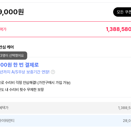
9,000원
모든 쿠
1,388,58
택가
안심 케어
83명이 선택했어요
000
원 한 번 결제로
년까지 A/S무상 보증기간 연장!
로 수리비 걱정 안심해결! (가전구매시 가입 가능)
도 내 수리비 횟수 무제한 보장
혜택가
1,388,
하이워런티
28,