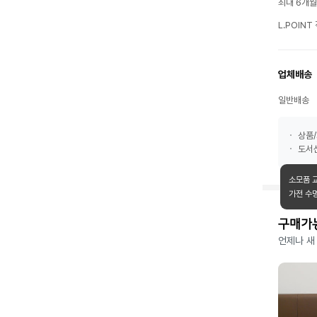
최대 6개
L.POIN
업체배송
일반배송
상품/
도서산
소모품 
가전 수
구매가
언제나 새