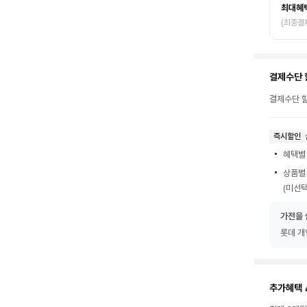
최대혜
(최종결
결제수단 
결제수단 할
즉시할인
혜택별
상품별
(미선택
가전을 
롯데 개
추가혜택 