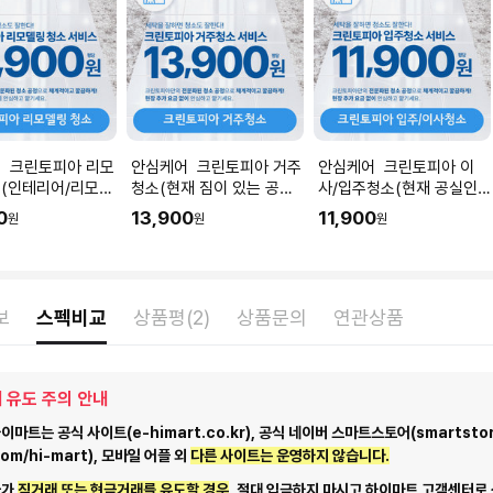
 크린토피아 리모
안심케어 크린토피아 거주
안심케어 크린토피아 이
(인테리어/리모델
청소(현재 짐이 있는 공간
사/입주청소(현재 공실인
직후) I 공간 평수
청소) I 공간 평수에 맞춰
공간청소) I 공간 평수에 맞
0
13,900
11,900
원
원
원
 수량을 입력해주세
수량을 입력해주세요.
춰 수량을 입력해주세요.
보
스펙비교
상품평(2)
상품문의
연관상품
 유도 주의 안내
마트는 공식 사이트(e-himart.co.kr), 공식 네이버 스마트스토어(smartstor
com/hi-mart), 모바일 어플 외
다른 사이트는 운영하지 않습니다.
자가
직거래 또는 현금거래를 유도할 경우
, 절대 입금하지 마시고
하이마트 고객센터로