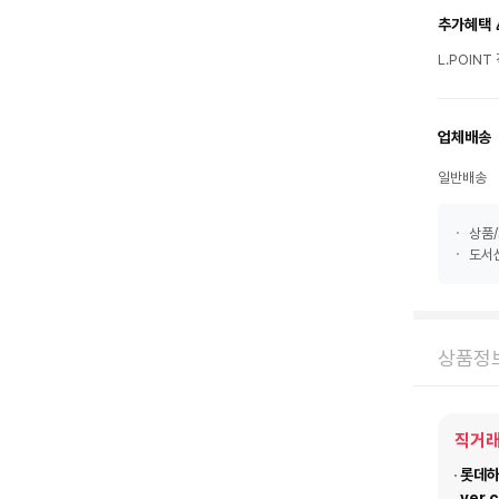
추가혜택 
L.POIN
업체배송
일반배송
상품/
도서산
상품정
직거래
롯데하이
ver.