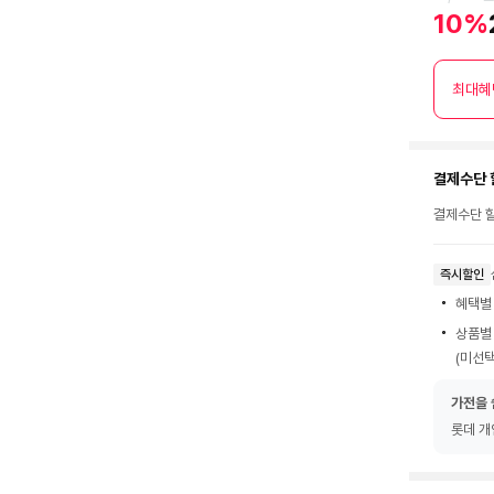
10%
최대혜
결제수단 
결제수단 할
즉시할인
혜택별
상품별
(미선택
가전을 
롯데 개