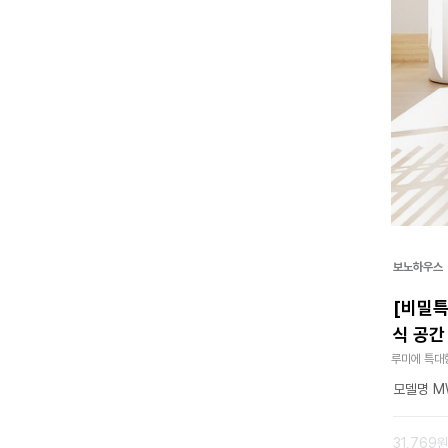
보노하우스
[비밀특
식 공간
루미에 특대형
모델명 MW
31,769