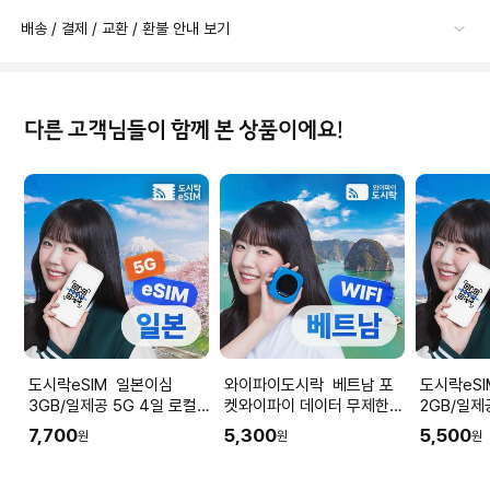
배송 / 결제 / 교환 / 환불 안내 보기
다른 고객님들이 함께 본 상품이에요!
도시락eSIM 일본이심
와이파이도시락 베트남 포
도시락eSIM 일
3GB/일제공 5G 4일 로컬
켓와이파이 데이터 무제한
2GB/일제
망 소프트뱅크 도시락eSIM
다낭 나트랑 공항수령
망 소프트뱅
7,700
5,300
5,500
원
원
원