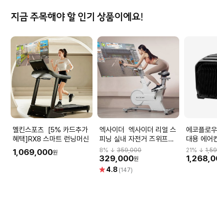
지금 주목해야 할 인기 상품이에요!
멜킨스포츠 [5% 카드추가
엑사이더 엑사이더 리얼 스
에코플로우 에코플로우
혜택]RX8 스마트 런닝머신
피닝 실내 자전거 즈위프트
대용 에어
ES370 바이크 화이트
8
% ↓
359,000
21
% ↓
1,5
1,069,000
원
329,000
1,268,
원
별
4.8
(147)
점