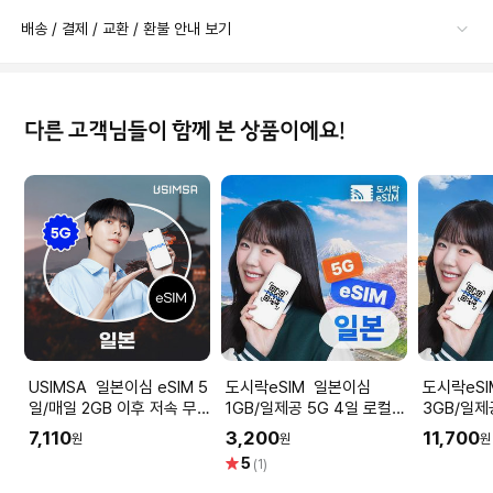
배송 / 결제 / 교환 / 환불 안내 보기
다른 고객님들이 함께 본 상품이에요!
USIMSA 일본이심 eSIM 5
도시락eSIM 일본이심
도시락eSIM 중
일/매일 2GB 이후 저속 무
1GB/일제공 5G 4일 로컬망
3GB/일제
제한 소프트뱅크/KDDI
소프트뱅크 도시락eSIM
터 무제한 
7,110
3,200
11,700
원
원
원
별
5
(1)
점