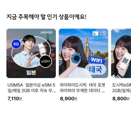
지금 주목해야 할 인기 상품이에요!
USIMSA 일본이심 eSIM 5
와이파이도시락 태국 포켓
도시락eSIM 중
일/매일 2GB 이후 저속 무
와이파이 무제한 데이터 방
2GB/일제
제한 소프트뱅크/KDDI
콕 푸켓 공항수령
무제한 도시
7,110
8,900
8,800
원
원
원